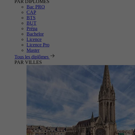
PAR DIPLÔMES
Bac PRO
CAP
BTS
BUT
Prépa
Bachelor
Licence
Licence Pro
Master
Tous les diplômes
PAR VILLES