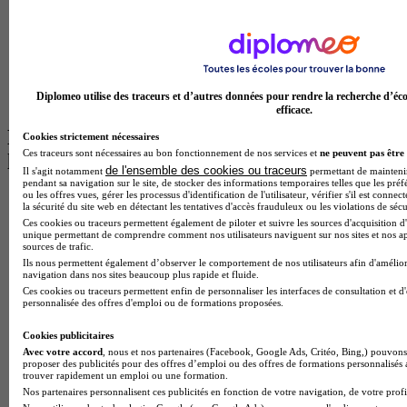
BTS Tourisme à Toulouse
Licence Psychologie à Lille
Master Informatique à Paris
BTS Communication à Bordeaux
Master Psychologie à Angers
BTS Communication à Lyon
Diplomeo utilise des traceurs et d’autres données pour rendre la recherche d’éco
BTS Ndrc à Lyon
efficace.
Les intitulés de diplôme par alternance
Cookies strictement nécessaires
Ces traceurs sont nécessaires au bon fonctionnement de nos services et
ne peuvent pas être 
les plus recherchés
de l'ensemble des cookies ou traceurs
Il s'agit notamment
permettant de maintenir 
pendant sa navigation sur le site, de stocker des informations temporaires telles que les préf
ou les offres vues, gérer les processus d'identification de l'utilisateur, vérifier s'il est conn
BTS Esf en alternance
la sécurité du site web en détectant les tentatives d'accès frauduleux ou les violations de sécu
BTS Dietetique en alternance
Ces cookies ou traceurs permettent également de piloter et suivre les sources d'acquisition d'
BTS Mco en alternance
unique permettant de comprendre comment nos utilisateurs naviguent sur nos sites et nos ap
sources de trafic.
BTS Pi en alternance
Ils nous permettent également d’observer le comportement de nos utilisateurs afin d'amélior
BTS Sp3s en alternance
navigation dans nos sites beaucoup plus rapide et fluide.
Master CCA en alternance
Ces cookies ou traceurs permettent enfin de personnaliser les interfaces de consultation et d
BTS Ndrc en alternance
personnalisée des offres d'emploi ou de formations proposées.
BTS Sam en alternance
Cap Fleuriste en alternance
Cookies publicitaires
BTS Sio en alternance
Avec votre accord
, nous et nos partenaires (Facebook, Google Ads, Critéo, Bing,) pouvons 
MSc Marketing Digital en alternance
proposer des publicités pour des offres d’emploi ou des offres de formations personnalisés
trouver rapidement un emploi ou une formation.
BTS Gpme en alternance
Nos partenaires personnalisent ces publicités en fonction de votre navigation, de votre profil
Cap Electricien en alternance