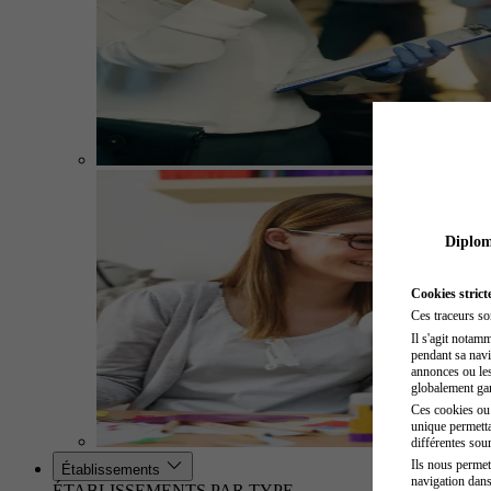
Diplome
Cookies strict
Ces traceurs so
Il s'agit notam
pendant sa navig
annonces ou les 
globalement gara
Ces cookies ou t
unique permetta
différentes sour
Ils nous permet
Établissements
navigation dans
ÉTABLISSEMENTS PAR TYPE