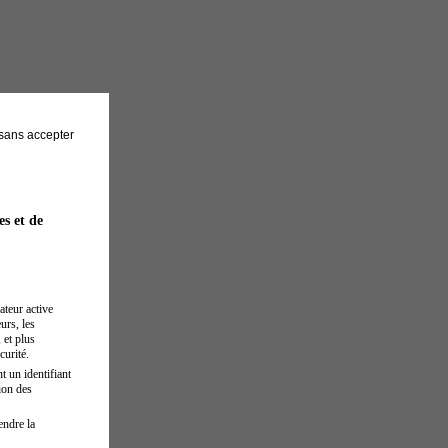
sans accepter
es et de
ateur active
urs, les
 et plus
curité.
t un identifiant
ion des
endre la