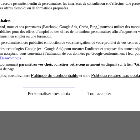
traceurs permettent enfin de personnaliser les interfaces de consultation et d'effectuer une prése
es offres d'emploi ou de formations proposées.
itaires
cord
, nous et nos partenaires (Facebook, Google Ads, Critéo, Bing,) pouvons utiliser des trace
blicités pour des offres d’emploi ou des offres de formations personnalisés afin d’augmenter v
dement un emploi ou une formation.
personnalisent ces publicités en fonction de votre navigation, de votre profil et de vos centres d
des technologies Google (ex : Google Ads) pour mesurer l'audience et proposer des contenus/pu
En acceptant, vous consentez à l'utilisation de vos données par Google conformément à leur poli
En savoir plus
 tout moment
paramétrer vos choix
ou
retirer votre consentement
en cliquant sur le lien "
Gér
as de page.
Politique de confidentialité
Politique relative aux cook
plus, consultez notre
et notre
Personnaliser mes choix
Tout accepter