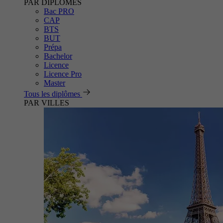
PAR DIPLÔMES
Bac PRO
CAP
BTS
BUT
Prépa
Bachelor
Licence
Licence Pro
Master
Tous les diplômes
PAR VILLES