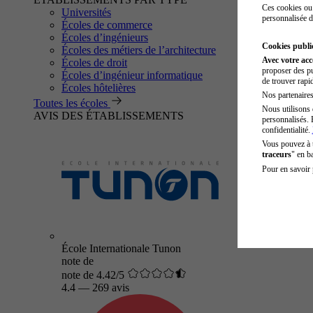
Ces cookies ou 
Universités
personnalisée d
Écoles de commerce
Écoles d’ingénieurs
Cookies public
Écoles des métiers de l’architecture
Avec votre ac
Écoles de droit
proposer des pu
Écoles d’ingénieur informatique
de trouver rapi
Écoles hôtelières
Nos partenaires 
Toutes les écoles
Nous utilisons 
AVIS DES ÉTABLISSEMENTS
personnalisés. 
confidentialité.
Vous pouvez à
traceurs
" en b
Pour en savoir 
École Internationale Tunon
note de
note de 4.42/5
4.4
—
269 avis