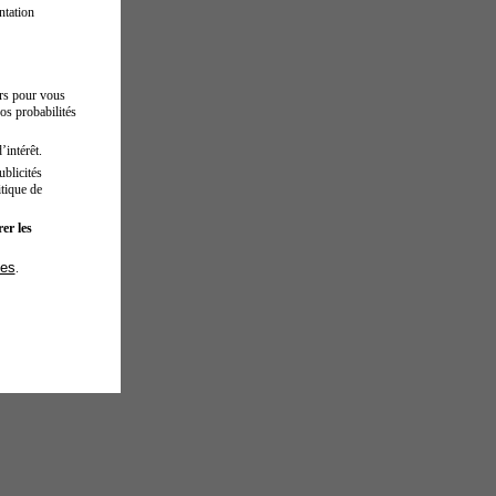
ntation
urs pour vous
os probabilités
’intérêt.
blicités
tique de
er les
ies
.