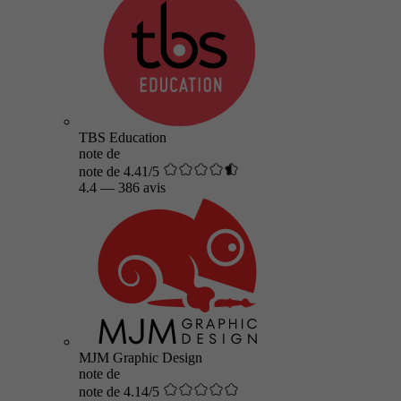
TBS Education
note de
note de 4.41/5
4.4
—
386 avis
MJM Graphic Design
note de
note de 4.14/5