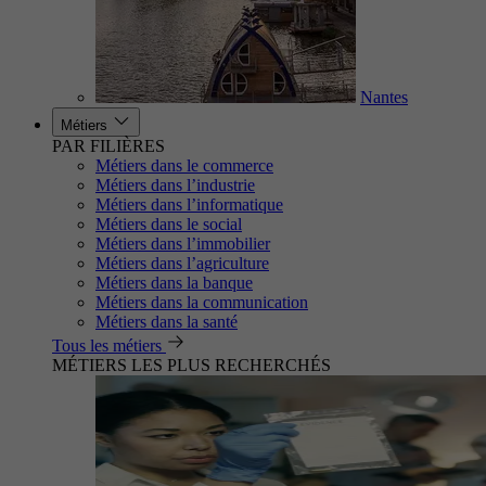
Nantes
Métiers
PAR FILIÈRES
Métiers dans le commerce
Métiers dans l’industrie
Métiers dans l’informatique
Métiers dans le social
Métiers dans l’immobilier
Métiers dans l’agriculture
Métiers dans la banque
Métiers dans la communication
Métiers dans la santé
Tous les métiers
MÉTIERS LES PLUS RECHERCHÉS