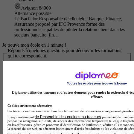
Avignon 84000
Alternance possible
Le Bachelor Responsable de clientèle : Banque, Finance,
Assurance proposé par IFC Provence forme des
professionnels capables de piloter la relation client dans les
secteurs bancaire, fin…
Je trouve mon école en 1 minute !
Réponds à quelques questions pour découvrir les formations
qui te correspondent.
Les champs marqués d’un
*
sont obligatoires
Quel est ton statut ?
À quel niveau seras-tu pour cette formation ?
Diplomeo utilise des traceurs et d’autres données pour rendre la recherche d’éco
efficace.
En quelle classe es-tu ?
Cookies strictement nécessaires
Ces traceurs sont nécessaires au bon fonctionnement de nos services et
ne peuvent pas être 
de l'ensemble des cookies ou traceurs
Commencer
Il s'agit notamment
permettant de maintenir 
pendant sa navigation sur le site, de stocker des informations temporaires telles que les préf
ou les offres vues, gérer les processus d'identification de l'utilisateur, vérifier s'il est conn
la sécurité du site web en détectant les tentatives d'accès frauduleux ou les violations de sécu
Les écoles à la une
Ces cookies ou traceurs permettent également de piloter et suivre les sources d'acquisition d'