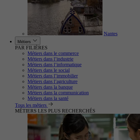
Nantes
Métiers
PAR FILIÈRES
Métiers dans le commerce
Métiers dans l’industrie
Métiers dans l’informatique
Métiers dans le social
Métiers dans l’immobilier
Métiers dans l’agriculture
Métiers dans la banque
Métiers dans la communication
Métiers dans la santé
Tous les métiers
MÉTIERS LES PLUS RECHERCHÉS