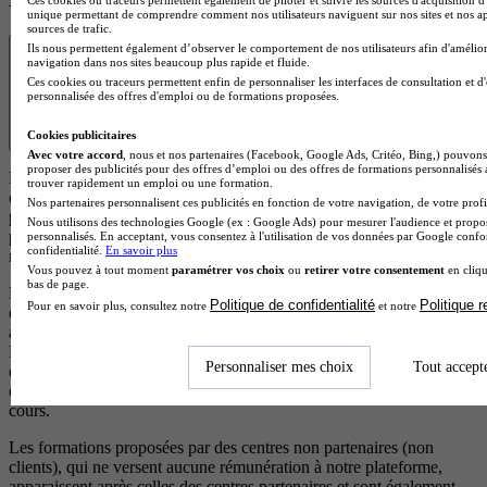
unique permettant de comprendre comment nos utilisateurs naviguent sur nos sites et nos ap
sources de trafic.
Transparence
Ils nous permettent également d’observer le comportement de nos utilisateurs afin d'amélior
navigation dans nos sites beaucoup plus rapide et fluide.
Ces cookies ou traceurs permettent enfin de personnaliser les interfaces de consultation et d
personnalisée des offres d'emploi ou de formations proposées.
Cookies publicitaires
Avec votre accord
, nous et nos partenaires (Facebook, Google Ads, Critéo, Bing,) pouvons 
proposer des publicités pour des offres d’emploi ou des offres de formations personnalisés
Les résultats affichés sont des offres de formation ou des écoles
trouver rapidement un emploi ou une formation.
correspondant à votre projet. Certaines de ces formations
Nos partenaires personnalisent ces publicités en fonction de votre navigation, de votre profil
proviennent d’écoles partenaires qui rémunèrent notre plateforme
Nous utilisons des technologies Google (ex : Google Ads) pour mesurer l'audience et propos
pour chaque demande d’information générée. Cela nous permet de
personnalisés. En acceptant, vous consentez à l'utilisation de vos données par Google conf
confidentialité.
En savoir plus
maintenir un service gratuit et accessible à tous les utilisateurs.
Vous pouvez à tout moment
paramétrer vos choix
ou
retirer votre consentement
en cliqu
bas de page.
Les offres de formation issues d’écoles partenaires (clients) sont
Politique de confidentialité
Politique 
Pour en savoir plus, consultez notre
et notre
d’abord classées selon leur pertinence par rapport à votre recherche,
afin de vous proposer les formations les plus adaptées à vos besoins.
En cas de pertinence équivalente, les résultats sont ensuite ordonnés
Personnaliser mes choix
Tout accept
en fonction d’un scoring précis qui met en avant les écoles qui
disposent d’éléments de visibilité, d’avis positifs et de campagnes en
cours.
Les formations proposées par des centres non partenaires (non
clients), qui ne versent aucune rémunération à notre plateforme,
apparaissent après celles des centres partenaires et sont également