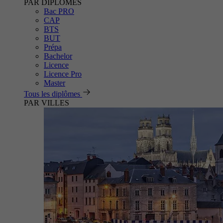
PAR DIPLÔMES
Bac PRO
CAP
BTS
BUT
Prépa
Bachelor
Licence
Licence Pro
Master
Tous les diplômes
PAR VILLES