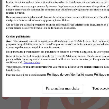
la sécurité du site web en détectant les tentatives d'accès frauduleux ou les violations de sécu
Ces cookies ou traceurs permettent également de piloter et suivre les sources d'acquisition d'
unique permettant de comprendre comment nos utilisateurs naviguent sur nos sites et nos ap
sources de trafic.
Ils nous permettent également d’observer le comportement de nos utilisateurs afin d'amélior
navigation dans nos sites beaucoup plus rapide et fluide.
Ces cookies ou traceurs permettent enfin de personnaliser les interfaces de consultation et d
personnalisée des offres d'emploi ou de formations proposées.
Lycée GT
Cookies publicitaires
Voir l’établissement
Avec votre accord
, nous et nos partenaires (Facebook, Google Ads, Critéo, Bing,) pouvons 
proposer des publicités pour des offres d’emploi ou des offres de formations personnalisés
Afficher plus de résultats
trouver rapidement un emploi ou une formation.
Nos partenaires personnalisent ces publicités en fonction de votre navigation, de votre profil
Nous utilisons des technologies Google (ex : Google Ads) pour mesurer l'audience et propos
personnalisés. En acceptant, vous consentez à l'utilisation de vos données par Google conf
Trouve ton BAC Pro en 1 min avec Diplomeo !
confidentialité.
En savoir plus
Vous pouvez à tout moment
paramétrer vos choix
ou
retirer votre consentement
en cliqu
bas de page.
Trouver mon école
Politique de confidentialité
Politique 
Pour en savoir plus, consultez notre
et notre
Personnaliser mes choix
Tout accept