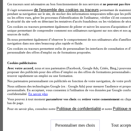
Ces traceurs sont nécessaires au bon fonctionnement de nos services et
ne peuvent pas être 
de l'ensemble des cookies ou traceurs
Il s'agit notamment
permettant de maintenir 
pendant sa navigation sur le site, de stocker des informations temporaires telles que les préf
ou les offres vues, gérer les processus d'identification de l'utilisateur, vérifier s'il est conn
la sécurité du site web en détectant les tentatives d'accès frauduleux ou les violations de sécu
Ces cookies ou traceurs permettent également de piloter et suivre les sources d'acquisition d'
unique permettant de comprendre comment nos utilisateurs naviguent sur nos sites et nos ap
sources de trafic.
Ils nous permettent également d’observer le comportement de nos utilisateurs afin d'amélior
navigation dans nos sites beaucoup plus rapide et fluide.
Ces cookies ou traceurs permettent enfin de personnaliser les interfaces de consultation et d
personnalisée des offres d'emploi ou de formations proposées.
Cookies publicitaires
Avec votre accord
, nous et nos partenaires (Facebook, Google Ads, Critéo, Bing,) pouvons 
proposer des publicités pour des offres d’emploi ou des offres de formations personnalisés
trouver rapidement un emploi ou une formation.
Nos partenaires personnalisent ces publicités en fonction de votre navigation, de votre profil
Nous utilisons des technologies Google (ex : Google Ads) pour mesurer l'audience et propos
personnalisés. En acceptant, vous consentez à l'utilisation de vos données par Google conf
confidentialité.
En savoir plus
Vous pouvez à tout moment
paramétrer vos choix
ou
retirer votre consentement
en cliqu
bas de page.
Politique de confidentialité
Politique 
Pour en savoir plus, consultez notre
et notre
Lycée GT
Voir l’établissement
Personnaliser mes choix
Tout accept