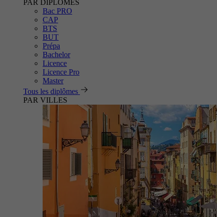
PAR DIPLÔMES
Bac PRO
CAP
BTS
BUT
Prépa
Bachelor
Licence
Licence Pro
Master
Tous les diplômes
PAR VILLES