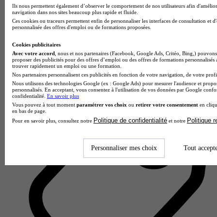
Ils nous permettent également d’observer le comportement de nos utilisateurs afin d'amélior
navigation dans nos sites beaucoup plus rapide et fluide.
Ces cookies ou traceurs permettent enfin de personnaliser les interfaces de consultation et d
personnalisée des offres d'emploi ou de formations proposées.
ICR Institut catholique de Rennes
Cookies publicitaires
4.0
Avec votre accord
, nous et nos partenaires (Facebook, Google Ads, Critéo, Bing,) pouvons 
proposer des publicités pour des offres d’emploi ou des offres de formations personnalisés
trouver rapidement un emploi ou une formation.
7 avis
Nos partenaires personnalisent ces publicités en fonction de votre navigation, de votre profil
Nous utilisons des technologies Google (ex : Google Ads) pour mesurer l'audience et propos
Bruz
personnalisés. En acceptant, vous consentez à l'utilisation de vos données par Google conf
confidentialité.
En savoir plus
Vous pouvez à tout moment
paramétrer vos choix
ou
retirer votre consentement
en cliqu
en bas de page.
Politique de confidentialité
Politique 
Pour en savoir plus, consultez notre
et notre
Personnaliser mes choix
Tout accept