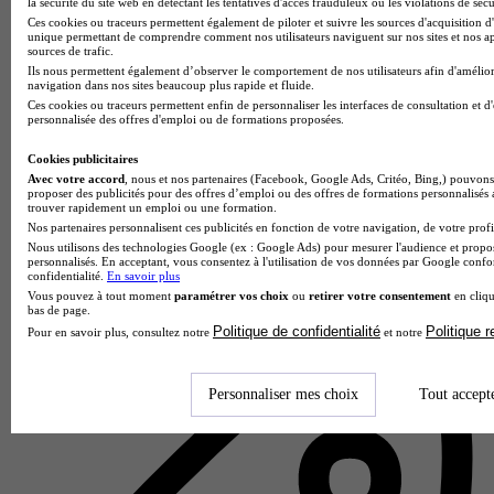
la sécurité du site web en détectant les tentatives d'accès frauduleux ou les violations de sécu
Ces cookies ou traceurs permettent également de piloter et suivre les sources d'acquisition d'
unique permettant de comprendre comment nos utilisateurs naviguent sur nos sites et nos ap
sources de trafic.
Ils nous permettent également d’observer le comportement de nos utilisateurs afin d'amélior
navigation dans nos sites beaucoup plus rapide et fluide.
Ces cookies ou traceurs permettent enfin de personnaliser les interfaces de consultation et d
personnalisée des offres d'emploi ou de formations proposées.
Cookies publicitaires
Avec votre accord
, nous et nos partenaires (Facebook, Google Ads, Critéo, Bing,) pouvons 
proposer des publicités pour des offres d’emploi ou des offres de formations personnalisés
trouver rapidement un emploi ou une formation.
Nos partenaires personnalisent ces publicités en fonction de votre navigation, de votre profil
ELISA Aerospace
Nous utilisons des technologies Google (ex : Google Ads) pour mesurer l'audience et propos
personnalisés. En acceptant, vous consentez à l'utilisation de vos données par Google conf
4.5
confidentialité.
En savoir plus
Vous pouvez à tout moment
paramétrer vos choix
ou
retirer votre consentement
en cliqu
2 avis
bas de page.
Politique de confidentialité
Politique 
Pour en savoir plus, consultez notre
et notre
Saint-Jean-d'Illac
Personnaliser mes choix
Tout accept