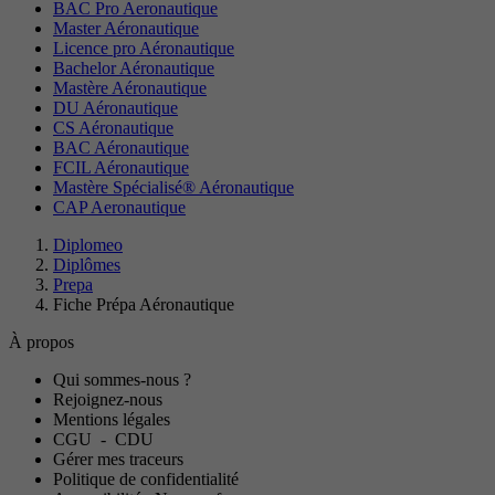
BAC Pro Aeronautique
Master Aéronautique
Licence pro Aéronautique
Bachelor Aéronautique
Mastère Aéronautique
DU Aéronautique
CS Aéronautique
BAC Aéronautique
FCIL Aéronautique
Mastère Spécialisé® Aéronautique
CAP Aeronautique
Diplomeo
Diplômes
Prepa
Fiche Prépa Aéronautique
À propos
Qui sommes-nous ?
Rejoignez-nous
Mentions légales
CGU
-
CDU
Gérer mes traceurs
Politique de confidentialité