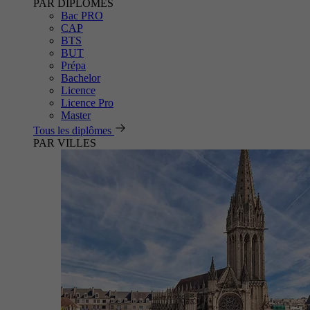
PAR DIPLÔMES
Bac PRO
CAP
BTS
BUT
Prépa
Bachelor
Licence
Licence Pro
Master
Tous les diplômes
PAR VILLES