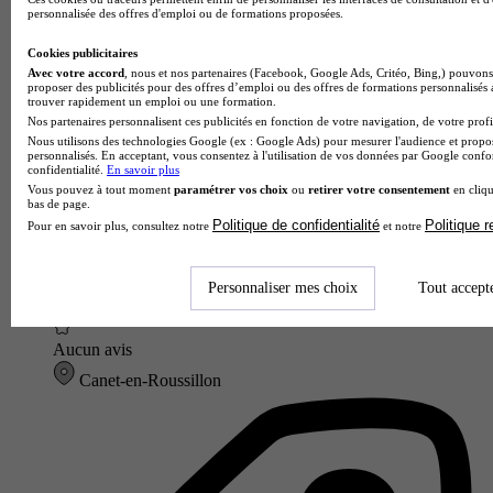
Lycée GT
personnalisée des offres d'emploi ou de formations proposées.
Voir l’établissement
Cookies publicitaires
Avec votre accord
, nous et nos partenaires (Facebook, Google Ads, Critéo, Bing,) pouvons 
proposer des publicités pour des offres d’emploi ou des offres de formations personnalisés
trouver rapidement un emploi ou une formation.
Nos partenaires personnalisent ces publicités en fonction de votre navigation, de votre profil
Nous utilisons des technologies Google (ex : Google Ads) pour mesurer l'audience et propos
personnalisés. En acceptant, vous consentez à l'utilisation de vos données par Google conf
confidentialité.
En savoir plus
Vous pouvez à tout moment
paramétrer vos choix
ou
retirer votre consentement
en cliqu
bas de page.
Politique de confidentialité
Politique 
Pour en savoir plus, consultez notre
et notre
Personnaliser mes choix
Tout accept
LPO
Aucun avis
Canet-en-Roussillon