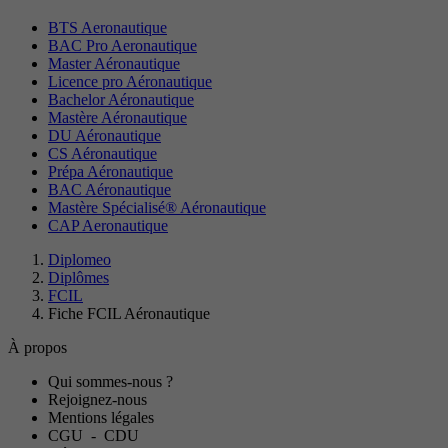
BTS Aeronautique
BAC Pro Aeronautique
Master Aéronautique
Licence pro Aéronautique
Bachelor Aéronautique
Mastère Aéronautique
DU Aéronautique
CS Aéronautique
Prépa Aéronautique
BAC Aéronautique
Mastère Spécialisé® Aéronautique
CAP Aeronautique
Diplomeo
Diplômes
FCIL
Fiche FCIL Aéronautique
À propos
Qui sommes-nous ?
Rejoignez-nous
Mentions légales
CGU
-
CDU