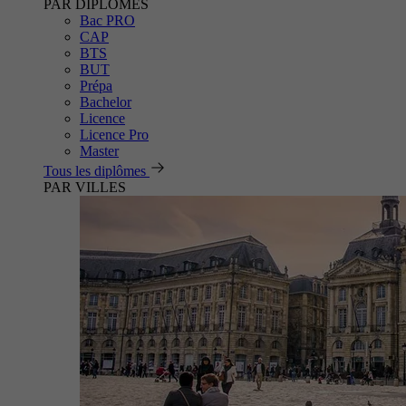
PAR DIPLÔMES
Bac PRO
CAP
BTS
BUT
Prépa
Bachelor
Licence
Licence Pro
Master
Tous les diplômes
PAR VILLES