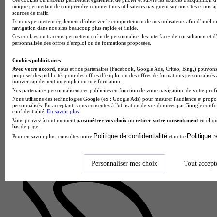
unique permettant de comprendre comment nos utilisateurs naviguent sur nos sites et nos ap
sources de trafic.
Ils nous permettent également d’observer le comportement de nos utilisateurs afin d'amélior
navigation dans nos sites beaucoup plus rapide et fluide.
Ces cookies ou traceurs permettent enfin de personnaliser les interfaces de consultation et d
personnalisée des offres d'emploi ou de formations proposées.
Cookies publicitaires
Avec votre accord
, nous et nos partenaires (Facebook, Google Ads, Critéo, Bing,) pouvons 
proposer des publicités pour des offres d’emploi ou des offres de formations personnalisés
trouver rapidement un emploi ou une formation.
IPAG
Nos partenaires personnalisent ces publicités en fonction de votre navigation, de votre profil
Prépa - Classe prépa talents de la fonction publique
Nous utilisons des technologies Google (ex : Google Ads) pour mesurer l'audience et propos
Rouen 76000
personnalisés. En acceptant, vous consentez à l'utilisation de vos données par Google conf
confidentialité.
En savoir plus
La classe prépa talents de la fonction publique proposée par
Vous pouvez à tout moment
paramétrer vos choix
ou
retirer votre consentement
en cliqu
l'Institut de préparation à l'administration générale forme les
bas de page.
futurs cadres du service public à travers une prépar…
Politique de confidentialité
Politique 
Pour en savoir plus, consultez notre
et notre
Personnaliser mes choix
Tout accept