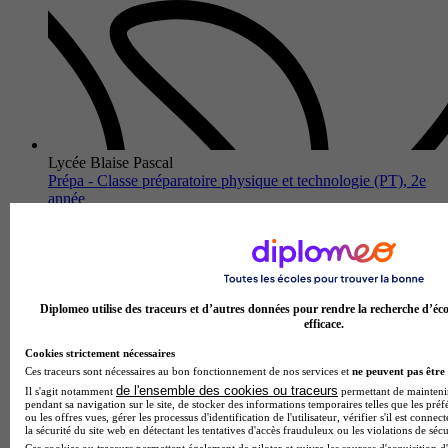
Lycée Blaise Pascal
Prépa - Classe préparatoire physique et technologie (PT), 2e
année
3.5
2 avis
Rouen 76000
La classe préparatoire Physique et Technologie (PT) 2e année
Diplomeo utilise des traceurs et d’autres données pour rendre la recherche d’éco
du Lycée Blaise Pascal forme des étudiants polyvalents
efficace.
maîtrisant les sciences de l'ingénieur dans leur globalité. Au
program…
Cookies strictement nécessaires
Ces traceurs sont nécessaires au bon fonctionnement de nos services et
ne peuvent pas être 
de l'ensemble des cookies ou traceurs
Il s'agit notamment
permettant de maintenir 
pendant sa navigation sur le site, de stocker des informations temporaires telles que les préf
ou les offres vues, gérer les processus d'identification de l'utilisateur, vérifier s'il est conn
la sécurité du site web en détectant les tentatives d'accès frauduleux ou les violations de sécu
Ces cookies ou traceurs permettent également de piloter et suivre les sources d'acquisition d'