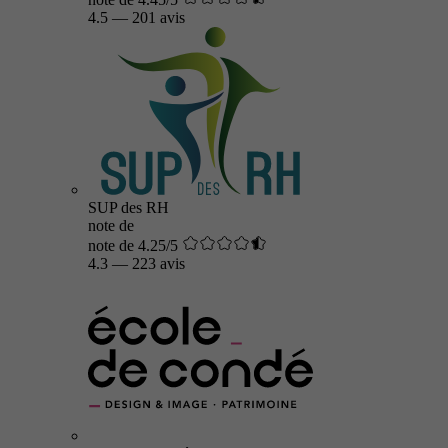
4.5
—
201 avis
SUP des RH
note de
note de 4.25/5
4.3
—
223 avis