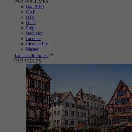
PAR DIPLÔMES
Bac PRO
CAP
BTS
BUT
Prépa
Bachelor
Licence
Licence Pro
Master
Tous les diplômes
PAR VILLES