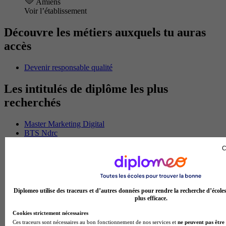
Amiens
Voir l’établissement
Découvre les métiers auxquels tu auras
accès
Devenir responsable qualité
Les intitulés de diplôme les plus
recherchés
Master Marketing Digital
BTS Ndrc
BTS Mco
C
Master Data science
Master Meef
MBA International Business
BTS Sam
BTS Sio
Diplomeo utilise des traceurs et d’autres données pour rendre la recherche d’école
BTS Communication
plus efficace.
BTS Esf
Cookies strictement nécessaires
Licence Science de l education
Ces traceurs sont nécessaires au bon fonctionnement de nos services et
ne peuvent pas être 
BTS Pi