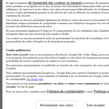
de l'ensemble des cookies ou traceurs
Master International Business
Il s'agit notamment
permettant de maintenir 
active pendant sa navigation sur le site, de stocker des informations temporaires telles que l
BTS Sp3s
utilisateurs, les annonces ou les offres vues, gérer les processus d'identification de l'utilisateu
BAC Pro Assp
ou non, et plus globalement garantir la sécurité du site web en détectant les tentatives d'acc
violations de sécurité.
BTS Gpme
Ces cookies ou traceurs permettent également de piloter et suivre les sources d'acquisition d
Master MA
identifiant unique permettant de comprendre comment nos utilisateurs naviguent sur nos site
BTS Dietetique
fonction des différentes sources de trafic.
Master Mass
Ils nous permettent également d’observer le comportement de nos utilisateurs afin d'amélior
Cap Cuisine
navigation dans nos sites beaucoup plus rapide et fluide.
Ces cookies ou traceurs permettent enfin de personnaliser les interfaces de consultation et d
personnalisée des offres d'emploi ou de formations proposées.
Les intitulés de diplôme par ville les plus
recherchés
Cookies publicitaires
Avec votre accord
, nous et nos partenaires (Facebook, Google Ads, Critéo, Bing,) pouvons 
vous proposer des publicités pour des offres d’emploi ou des offres de formations personna
Master Meef à Lille
probabilités de trouver rapidement un emploi ou une formation.
Prépa Medecine à Paris
Nos partenaires personnalisent ces publicités en fonction de votre navigation, de votre profi
d’intérêt.
Licence Psychologie à Paris
Nous utilisons des technologies Google (ex : Google Ads) pour mesurer l'audience et propos
Master Psychologie à Lyon
personnalisés. En acceptant, vous consentez à l'utilisation de vos données par Google conf
Licence Psychologie à Toulouse
de confidentialité.
En savoir plus
Master Psychologie à Lille
Vous pouvez à tout moment
paramétrer vos choix
ou
retirer votre consentement
en cliqu
traceurs
" en bas de page.
Master Psychologie à Montpellier
Politique de confidentialité
Politique 
Master Psychologie à Paris
Pour en savoir plus, consultez notre
et notre
Master Meef à Lyon
Master Meef à Paris
BTS Tourisme à Bordeaux
Personnaliser mes choix
Tout accepter