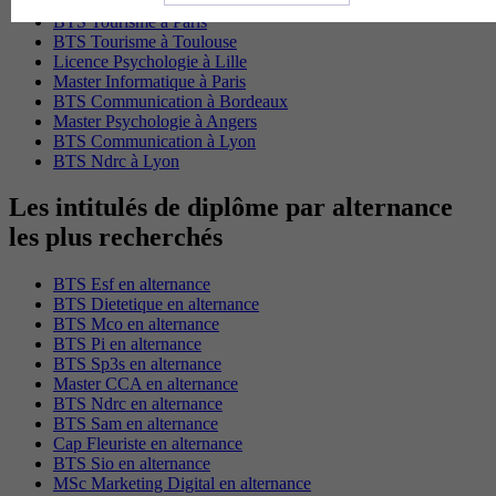
BTS Tourisme à Lyon
BTS Tourisme à Paris
BTS Tourisme à Toulouse
Licence Psychologie à Lille
Master Informatique à Paris
BTS Communication à Bordeaux
Master Psychologie à Angers
BTS Communication à Lyon
BTS Ndrc à Lyon
Les intitulés de diplôme par alternance
les plus recherchés
BTS Esf en alternance
BTS Dietetique en alternance
BTS Mco en alternance
BTS Pi en alternance
BTS Sp3s en alternance
Master CCA en alternance
BTS Ndrc en alternance
BTS Sam en alternance
Cap Fleuriste en alternance
BTS Sio en alternance
MSc Marketing Digital en alternance