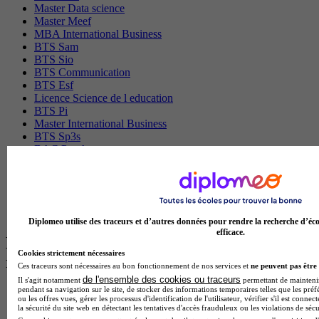
Master Data science
Master Meef
MBA International Business
BTS Sam
BTS Sio
BTS Communication
BTS Esf
Licence Science de l education
BTS Pi
Master International Business
BTS Sp3s
BAC Pro Assp
BTS Gpme
Master MA
BTS Dietetique
Master Mass
Cap Cuisine
Diplomeo utilise des traceurs et d’autres données pour rendre la recherche d’éco
efficace.
Les intitulés de diplôme par ville les plus
Cookies strictement nécessaires
recherchés
Ces traceurs sont nécessaires au bon fonctionnement de nos services et
ne peuvent pas être 
de l'ensemble des cookies ou traceurs
Il s'agit notamment
permettant de maintenir 
pendant sa navigation sur le site, de stocker des informations temporaires telles que les préf
Master Meef à Lille
ou les offres vues, gérer les processus d'identification de l'utilisateur, vérifier s'il est conn
Prépa Medecine à Paris
la sécurité du site web en détectant les tentatives d'accès frauduleux ou les violations de sécu
Licence Psychologie à Paris