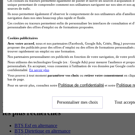
Ces cookies ou traceurs permettent également de piloter et suivre les sources d'acquisition d'
Master Psychologie à Lyon
unique permettant de comprendre comment nos utilisateurs naviguent sur nos sites et nos ap
sources de trafic.
Licence Psychologie à Toulouse
Ils nous permettent également d’observer le comportement de nos utilisateurs afin d'amélior
Master Psychologie à Lille
navigation dans nos sites beaucoup plus rapide et fluide.
Master Psychologie à Montpellier
Ces cookies ou traceurs permettent enfin de personnaliser les interfaces de consultation et d
Master Psychologie à Paris
personnalisée des offres d'emploi ou de formations proposées.
Master Meef à Lyon
Master Meef à Paris
Cookies publicitaires
BTS Tourisme à Bordeaux
Avec votre accord
, nous et nos partenaires (Facebook, Google Ads, Critéo, Bing,) pouvons 
proposer des publicités pour des offres d’emploi ou des offres de formations personnalisés
BTS Tourisme à Lyon
trouver rapidement un emploi ou une formation.
BTS Tourisme à Paris
Nos partenaires personnalisent ces publicités en fonction de votre navigation, de votre profil
BTS Tourisme à Toulouse
Nous utilisons des technologies Google (ex : Google Ads) pour mesurer l'audience et propos
Licence Psychologie à Lille
personnalisés. En acceptant, vous consentez à l'utilisation de vos données par Google conf
Master Informatique à Paris
confidentialité.
En savoir plus
BTS Communication à Bordeaux
Vous pouvez à tout moment
paramétrer vos choix
ou
retirer votre consentement
en cliqu
bas de page.
Master Psychologie à Angers
Politique de confidentialité
Politique 
Pour en savoir plus, consultez notre
et notre
BTS Communication à Lyon
BTS Ndrc à Lyon
Personnaliser mes choix
Tout accept
Les intitulés de diplôme par alternance
les plus recherchés
BTS Esf en alternance
BTS Dietetique en alternance