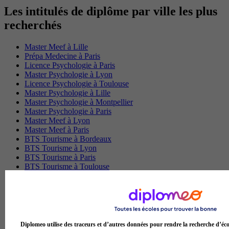
Les intitulés de diplôme par ville les plus
recherchés
Master Meef à Lille
Prépa Medecine à Paris
Licence Psychologie à Paris
Master Psychologie à Lyon
Licence Psychologie à Toulouse
Master Psychologie à Lille
Master Psychologie à Montpellier
Master Psychologie à Paris
Master Meef à Lyon
Master Meef à Paris
BTS Tourisme à Bordeaux
BTS Tourisme à Lyon
BTS Tourisme à Paris
BTS Tourisme à Toulouse
Licence Psychologie à Lille
Master Informatique à Paris
BTS Communication à Bordeaux
Master Psychologie à Angers
BTS Communication à Lyon
BTS Ndrc à Lyon
Diplomeo utilise des traceurs et d’autres données pour rendre la recherche d’éco