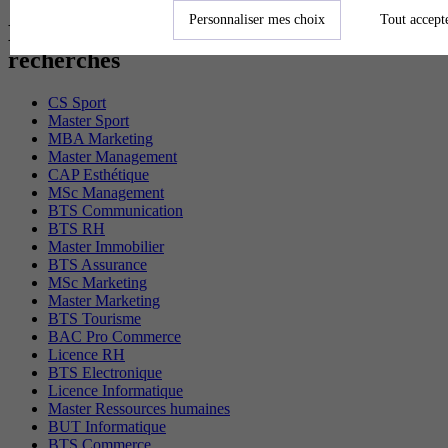
Personnaliser mes choix
Tout accept
Les diplômes par filière les plus
recherchés
CS Sport
Master Sport
MBA Marketing
Master Management
CAP Esthétique
MSc Management
BTS Communication
BTS RH
Master Immobilier
BTS Assurance
MSc Marketing
Master Marketing
BTS Tourisme
BAC Pro Commerce
Licence RH
BTS Electronique
Licence Informatique
Master Ressources humaines
BUT Informatique
BTS Commerce