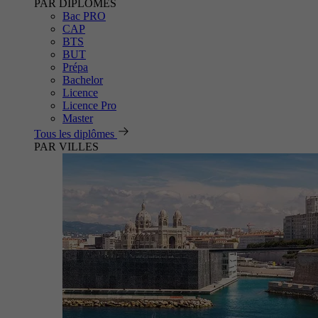
PAR DIPLÔMES
Bac PRO
CAP
BTS
BUT
Prépa
Bachelor
Licence
Licence Pro
Master
Tous les diplômes
PAR VILLES