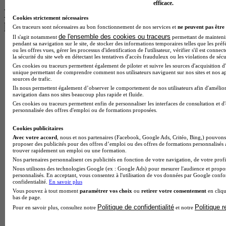
efficace.
Les intitulés de diplôme par alternance
Cookies strictement nécessaires
les plus recherchés
Ces traceurs sont nécessaires au bon fonctionnement de nos services et
ne peuvent pas être 
de l'ensemble des cookies ou traceurs
Il s'agit notamment
permettant de maintenir 
pendant sa navigation sur le site, de stocker des informations temporaires telles que les préf
BTS Esf en alternance
ou les offres vues, gérer les processus d'identification de l'utilisateur, vérifier s'il est conn
la sécurité du site web en détectant les tentatives d'accès frauduleux ou les violations de sécu
BTS Dietetique en alternance
Ces cookies ou traceurs permettent également de piloter et suivre les sources d'acquisition d'
BTS Mco en alternance
unique permettant de comprendre comment nos utilisateurs naviguent sur nos sites et nos ap
BTS Pi en alternance
sources de trafic.
BTS Sp3s en alternance
Ils nous permettent également d’observer le comportement de nos utilisateurs afin d'amélior
Master CCA en alternance
navigation dans nos sites beaucoup plus rapide et fluide.
BTS Ndrc en alternance
Ces cookies ou traceurs permettent enfin de personnaliser les interfaces de consultation et d
personnalisée des offres d'emploi ou de formations proposées.
BTS Sam en alternance
Cap Fleuriste en alternance
Cookies publicitaires
BTS Sio en alternance
Avec votre accord
, nous et nos partenaires (Facebook, Google Ads, Critéo, Bing,) pouvons 
MSc Marketing Digital en alternance
proposer des publicités pour des offres d’emploi ou des offres de formations personnalisés
BTS Gpme en alternance
trouver rapidement un emploi ou une formation.
Cap Electricien en alternance
Nos partenaires personnalisent ces publicités en fonction de votre navigation, de votre profil
BTS Gpn en alternance
Nous utilisons des technologies Google (ex : Google Ads) pour mesurer l'audience et propos
BTS Domotique en alternance
personnalisés. En acceptant, vous consentez à l'utilisation de vos données par Google conf
confidentialité.
En savoir plus
BAC Pro Agora en alternance
Vous pouvez à tout moment
paramétrer vos choix
ou
retirer votre consentement
en cliqu
BTS Sta en alternance
bas de page.
BTS Iris en alternance
Politique de confidentialité
Politique 
Pour en savoir plus, consultez notre
et notre
BTS Tpl en alternance
BTS Ati en alternance