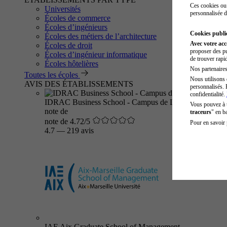
Ces cookies ou 
Universités
personnalisée d
Écoles de commerce
Écoles d’ingénieurs
Cookies public
Écoles des métiers de l’architecture
Avec votre ac
Écoles de droit
proposer des pu
Écoles d’ingénieur informatique
de trouver rapi
Écoles hôtelières
Nos partenaires 
Toutes les écoles
Nous utilisons 
AVIS DES ÉTABLISSEMENTS
personnalisés. 
confidentialité.
IDRAC Business School - Campus de Lyon
Vous pouvez à
note de
traceurs
" en b
note de 4.72/5
Pour en savoir 
4.7
—
219 avis
IAE Aix Graduate School of Management