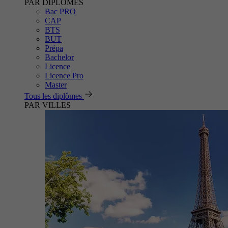
PAR DIPLÔMES
Bac PRO
CAP
BTS
BUT
Prépa
Bachelor
Licence
Licence Pro
Master
Tous les diplômes
PAR VILLES