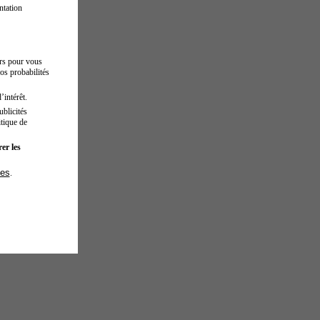
ntation
urs pour vous
os probabilités
’intérêt.
blicités
tique de
er les
ies
.