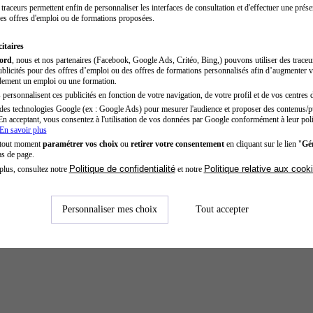
traceurs permettent enfin de personnaliser les interfaces de consultation et d'effectuer une prése
es offres d'emploi ou de formations proposées.
itaires
cord
, nous et nos partenaires (Facebook, Google Ads, Critéo, Bing,) pouvons utiliser des trace
blicités pour des offres d’emploi ou des offres de formations personnalisés afin d’augmenter v
dement un emploi ou une formation.
personnalisent ces publicités en fonction de votre navigation, de votre profil et de vos centres d
des technologies Google (ex : Google Ads) pour mesurer l'audience et proposer des contenus/pu
En acceptant, vous consentez à l'utilisation de vos données par Google conformément à leur poli
En savoir plus
 tout moment
paramétrer vos choix
ou
retirer votre consentement
en cliquant sur le lien "
Gér
as de page.
Politique de confidentialité
Politique relative aux cook
plus, consultez notre
et notre
Personnaliser mes choix
Tout accepter