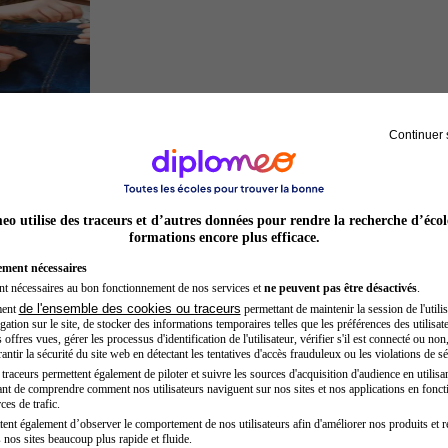
Continuer 
Auxiliaire de puériculture
o utilise des traceurs et d’autres données pour rendre la recherche d’écol
formations encore plus efficace.
ement nécessaires
nt nécessaires au bon fonctionnement de nos services et
ne peuvent pas être désactivés
.
de l'ensemble des cookies ou traceurs
ment
permettant de maintenir la session de l'utilis
ation sur le site, de stocker des informations temporaires telles que les préférences des utilisate
offres vues, gérer les processus d'identification de l'utilisateur, vérifier s'il est connecté ou non,
ntir la sécurité du site web en détectant les tentatives d'accès frauduleux ou les violations de sé
raceurs permettent également de piloter et suivre les sources d'acquisition d'audience en utilisan
nt de comprendre comment nos utilisateurs naviguent sur nos sites et nos applications en fonct
Acteur
ces de trafic.
tent également d’observer le comportement de nos utilisateurs afin d'améliorer nos produits et r
 nos sites beaucoup plus rapide et fluide.