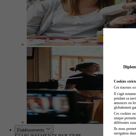
Diplome
Cookies strict
Ces traceurs so
Il s'agit notam
pendant sa navig
annonces ou les 
globalement gara
Ces cookies ou t
unique permetta
différentes sour
Ils nous permet
Établissements
navigation dans
ÉTABLISSEMENTS PAR TYPE