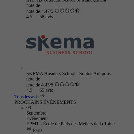
note de
note de 4.47/5
4.5
—
58 avis
SKEMA Business School - Sophia Antipolis
note de
note de 4.45/5
4.5
—
65 avis
Tous les avis
PROCHAINS ÉVÈNEMENTS
09
Septembre
Événement
EPMT - École de Paris des Métiers de la Table
Paris