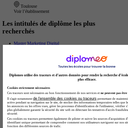
Toulouse
Voir l’établissement
Les intitulés de diplôme les plus
recherchés
Master Marketing Digital
BTS Ndrc
BTS Mco
Master Data science
Master Meef
MBA International Business
BTS Sam
Diplomeo utilise des traceurs et d’autres données pour rendre la recherche d’écol
BTS Sio
plus efficace.
BTS Communication
Cookies strictement nécessaires
BTS Esf
Ces traceurs sont nécessaires au bon fonctionnement de nos services et
ne peuvent pas être 
Licence Science de l education
de l'ensemble des cookies ou traceurs
Il s'agit notamment
permettant de maintenir 
BTS Pi
active pendant sa navigation sur le site, de stocker des informations temporaires telles que le
Master International Business
les annonces ou les offres vues, gérer les processus d'identification de l'utilisateur, vérifier s
BTS Sp3s
plus globalement garantir la sécurité du site web en détectant les tentatives d'accès fraudule
sécurité.
BAC Pro Assp
Ces cookies ou traceurs permettent également de piloter et suivre les sources d'acquisition d
BTS Gpme
identifiant unique permettant de comprendre comment nos utilisateurs naviguent sur nos site
Master MA
fonction des différentes sources de trafic.