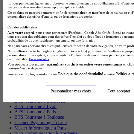
BTS Dietetique
Ils nous permettent également d’observer le comportement de nos utilisateurs afin d'amélior
navigation dans nos sites beaucoup plus rapide et fluide.
Master Mass
Ces cookies ou traceurs permettent enfin de personnaliser les interfaces de consultation et d
Cap Cuisine
personnalisée des offres d'emploi ou de formations proposées.
Les intitulés de diplôme par ville les plus
Cookies publicitaires
recherchés
Avec votre accord
, nous et nos partenaires (Facebook, Google Ads, Critéo, Bing,) pouvons 
vous proposer des publicités pour des offres d’emploi ou des offres de formations personna
probabilités de trouver rapidement un emploi ou une formation.
Nos partenaires personnalisent ces publicités en fonction de votre navigation, de votre profil
Master Meef à Lille
Nous utilisons des technologies Google (ex : Google Ads) pour mesurer l'audience et propos
Prépa Medecine à Paris
personnalisés. En acceptant, vous consentez à l'utilisation de vos données par Google conf
Licence Psychologie à Paris
confidentialité.
En savoir plus
Master Psychologie à Lyon
Vous pouvez à tout moment
paramétrer vos choix
ou
retirer votre consentement
en cliqu
Licence Psychologie à Toulouse
traceurs
" en bas de page.
Master Psychologie à Lille
Politique de confidentialité
Politique 
Pour en savoir plus, consultez notre
et notre
Master Psychologie à Montpellier
Master Psychologie à Paris
Master Meef à Lyon
Personnaliser mes choix
Tout accepter
Master Meef à Paris
BTS Tourisme à Bordeaux
BTS Tourisme à Lyon
BTS Tourisme à Paris
BTS Tourisme à Toulouse
Licence Psychologie à Lille
Master Informatique à Paris
BTS Communication à Bordeaux