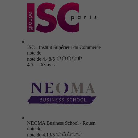
ISC - Institut Supérieur du Commerce
note de
note de 4.48/5
4.5
—
63 avis
NEOMA Business School - Rouen
note de
note de 4.13/5