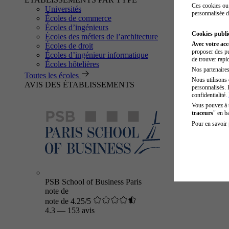
Ces cookies ou 
Universités
personnalisée d
Écoles de commerce
Écoles d’ingénieurs
Cookies public
Écoles des métiers de l’architecture
Avec votre ac
Écoles de droit
proposer des pu
Écoles d’ingénieur informatique
de trouver rapi
Écoles hôtelières
Nos partenaires 
Toutes les écoles
Nous utilisons 
AVIS DES ÉTABLISSEMENTS
personnalisés. 
confidentialité.
Vous pouvez à
traceurs
" en b
Pour en savoir 
PSB School of Business Paris
note de
note de 4.25/5
4.3
—
153 avis