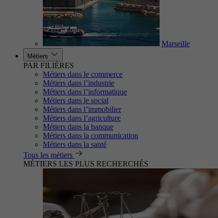
Marseille
Métiers
PAR FILIÈRES
Métiers dans le commerce
Métiers dans l’industrie
Métiers dans l’informatique
Métiers dans le social
Métiers dans l’immobilier
Métiers dans l’agriculture
Métiers dans la banque
Métiers dans la communication
Métiers dans la santé
Tous les métiers
MÉTIERS LES PLUS RECHERCHÉS