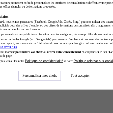
traceurs permettent enfin de personnaliser les interfaces de consultation et d'effectuer une prése
es offres d'emploi ou de formations proposées.
itaires
cord
, nous et nos partenaires (Facebook, Google Ads, Critéo, Bing,) pouvons utiliser des trace
blicités pour des offres d’emploi ou des offres de formations personnalisés afin d’augmenter v
dement un emploi ou une formation.
personnalisent ces publicités en fonction de votre navigation, de votre profil et de vos centres d
des technologies Google (ex : Google Ads) pour mesurer l'audience et proposer des contenus/pu
En acceptant, vous consentez à l'utilisation de vos données par Google conformément à leur poli
En savoir plus
 tout moment
paramétrer vos choix
ou
retirer votre consentement
en cliquant sur le lien "
Gér
as de page.
Politique de confidentialité
Politique relative aux cook
plus, consultez notre
et notre
Personnaliser mes choix
Tout accepter