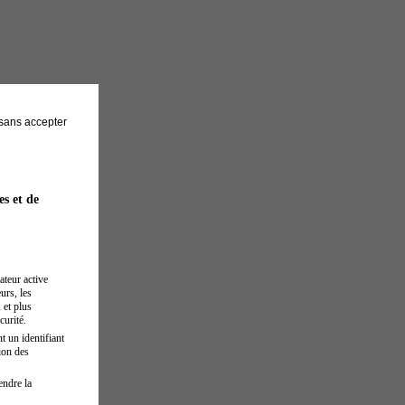
sans accepter
es et de
ateur active
urs, les
 et plus
curité.
t un identifiant
ion des
endre la