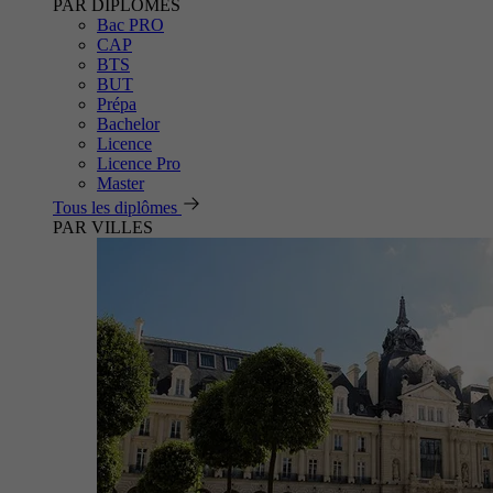
PAR DIPLÔMES
Bac PRO
CAP
BTS
BUT
Prépa
Bachelor
Licence
Licence Pro
Master
Tous les diplômes
PAR VILLES