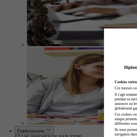
Diplome
Cookies strict
Ces traceurs so
Il s'agit notam
pendant sa navig
annonces ou les 
globalement gara
Ces cookies ou t
unique permetta
différentes sour
Ils nous permet
Établissements
navigation dans
ÉTABLISSEMENTS PAR TYPE