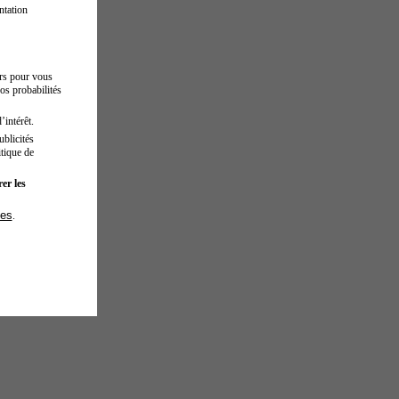
ntation
urs pour vous
os probabilités
’intérêt.
blicités
tique de
er les
ies
.