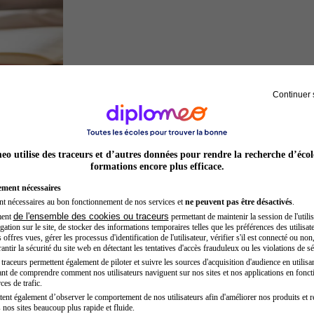
Continuer 
Juriste
o utilise des traceurs et d’autres données pour rendre la recherche d’écol
formations encore plus efficace.
ement nécessaires
nt nécessaires au bon fonctionnement de nos services et
ne peuvent pas être désactivés
.
de l'ensemble des cookies ou traceurs
ment
permettant de maintenir la session de l'utilis
ation sur le site, de stocker des informations temporaires telles que les préférences des utilisate
offres vues, gérer les processus d'identification de l'utilisateur, vérifier s'il est connecté ou non,
ntir la sécurité du site web en détectant les tentatives d'accès frauduleux ou les violations de sé
raceurs permettent également de piloter et suivre les sources d'acquisition d'audience en utilisan
nt de comprendre comment nos utilisateurs naviguent sur nos sites et nos applications en fonct
Auxiliaire de puériculture
ces de trafic.
tent également d’observer le comportement de nos utilisateurs afin d'améliorer nos produits et r
 nos sites beaucoup plus rapide et fluide.