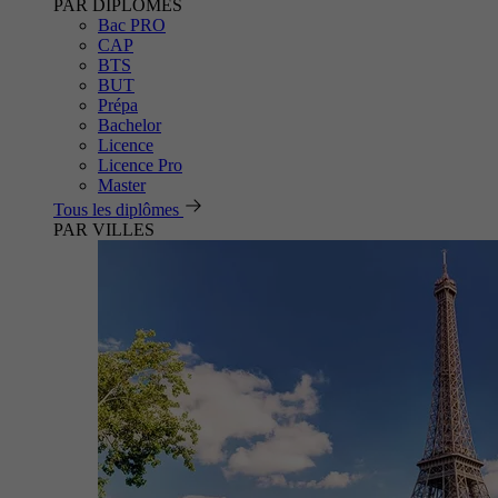
PAR DIPLÔMES
Bac PRO
CAP
BTS
BUT
Prépa
Bachelor
Licence
Licence Pro
Master
Tous les diplômes
PAR VILLES