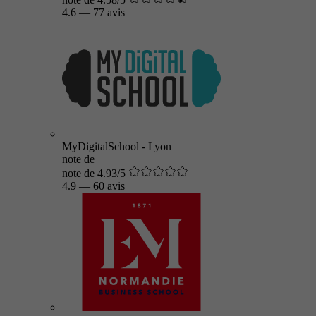
4.6
—
77 avis
MyDigitalSchool - Lyon
note de
note de 4.93/5
4.9
—
60 avis