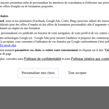
traceurs permettent enfin de personnaliser les interfaces de consultation et d'effectuer une prése
es offres d'emploi ou de formations proposées.
itaires
cord
, nous et nos partenaires (Facebook, Google Ads, Critéo, Bing,) pouvons utiliser des trace
blicités pour des offres d’emploi ou des offres de formations personnalisés afin d’augmenter v
dement un emploi ou une formation.
personnalisent ces publicités en fonction de votre navigation, de votre profil et de vos centres d
des technologies Google (ex : Google Ads) pour mesurer l'audience et proposer des contenus/pu
En acceptant, vous consentez à l'utilisation de vos données par Google conformément à leur poli
En savoir plus
 tout moment
paramétrer vos choix
ou
retirer votre consentement
en cliquant sur le lien "
Gér
as de page.
Politique de confidentialité
Politique relative aux cook
plus, consultez notre
et notre
Personnaliser mes choix
Tout accepter