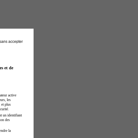
sans accepter
es et de
ateur active
urs, les
 et plus
curité.
t un identifiant
ion des
endre la