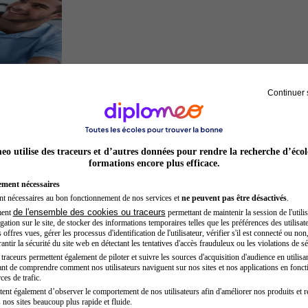
Continuer 
Kinésithérapeute sportif
o utilise des traceurs et d’autres données pour rendre la recherche d’écol
formations encore plus efficace.
ement nécessaires
nt nécessaires au bon fonctionnement de nos services et
ne peuvent pas être désactivés
.
de l'ensemble des cookies ou traceurs
ment
permettant de maintenir la session de l'utilis
ation sur le site, de stocker des informations temporaires telles que les préférences des utilisate
offres vues, gérer les processus d'identification de l'utilisateur, vérifier s'il est connecté ou non,
ntir la sécurité du site web en détectant les tentatives d'accès frauduleux ou les violations de sé
raceurs permettent également de piloter et suivre les sources d'acquisition d'audience en utilisan
nt de comprendre comment nos utilisateurs naviguent sur nos sites et nos applications en fonct
Acteur
ces de trafic.
tent également d’observer le comportement de nos utilisateurs afin d'améliorer nos produits et r
 nos sites beaucoup plus rapide et fluide.