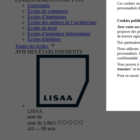
Ces cookies ou 
Universités
personnalisée d
Écoles de commerce
Écoles d’ingénieurs
Cookies public
Écoles des métiers de l’architecture
Avec votre ac
Écoles de droit
proposer des pu
Écoles d’ingénieur informatique
de trouver rapi
Écoles hôtelières
Nos partenaires 
Toutes les écoles
Nous utilisons 
AVIS DES ÉTABLISSEMENTS
personnalisés. 
confidentialité.
Vous pouvez à
traceurs
" en b
Pour en savoir 
LISAA
note de
note de 3.96/5
4.0
—
99 avis