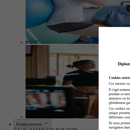
Diplome
Cookies strict
Ces traceurs so
Il s'agit notam
pendant sa navig
annonces ou les 
globalement gara
Ces cookies ou t
unique permetta
différentes sour
Ils nous permet
Établissements
navigation dans
ÉTABLISSEMENTS PAR TYPE