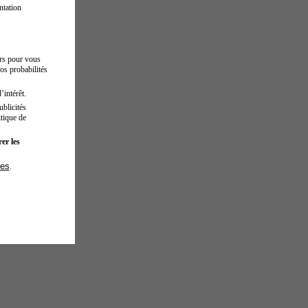
ntation
urs pour vous
os probabilités
’intérêt.
blicités
tique de
er les
ies
.