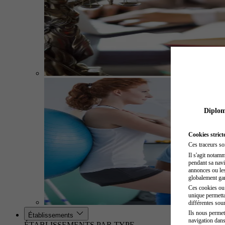
Diplome
Cookies strict
Ces traceurs so
Il s'agit notam
pendant sa navig
annonces ou les 
globalement gara
Ces cookies ou t
unique permetta
différentes sour
Ils nous permet
Établissements
navigation dans
ÉTABLISSEMENTS PAR TYPE