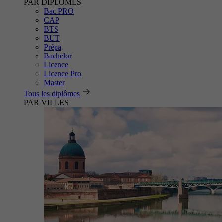
PAR DIPLÔMES
Bac PRO
CAP
BTS
BUT
Prépa
Bachelor
Licence
Licence Pro
Master
Tous les diplômes
PAR VILLES