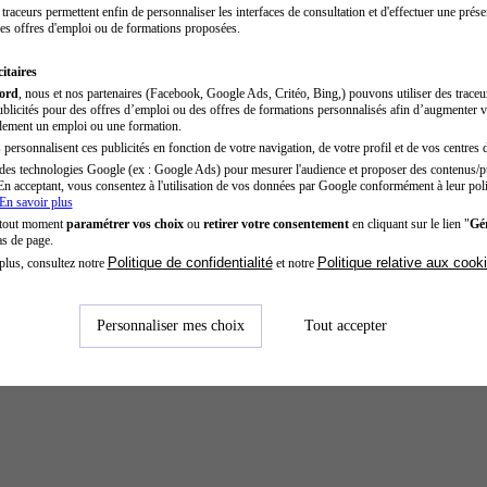
traceurs permettent enfin de personnaliser les interfaces de consultation et d'effectuer une prése
es offres d'emploi ou de formations proposées.
itaires
cord
, nous et nos partenaires (Facebook, Google Ads, Critéo, Bing,) pouvons utiliser des trace
blicités pour des offres d’emploi ou des offres de formations personnalisés afin d’augmenter v
dement un emploi ou une formation.
personnalisent ces publicités en fonction de votre navigation, de votre profil et de vos centres d
des technologies Google (ex : Google Ads) pour mesurer l'audience et proposer des contenus/pu
En acceptant, vous consentez à l'utilisation de vos données par Google conformément à leur poli
En savoir plus
 tout moment
paramétrer vos choix
ou
retirer votre consentement
en cliquant sur le lien "
Gér
as de page.
Politique de confidentialité
Politique relative aux cook
plus, consultez notre
et notre
Personnaliser mes choix
Tout accepter