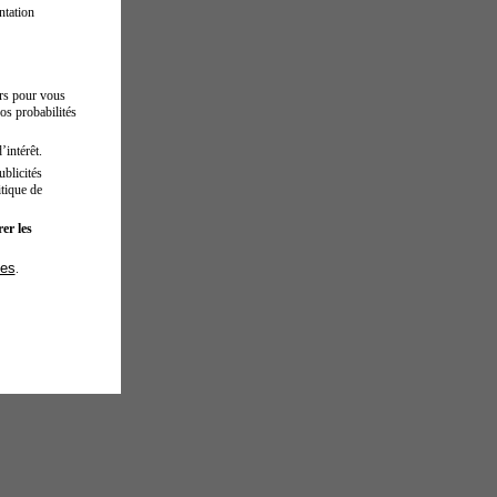
ntation
urs pour vous
os probabilités
’intérêt.
blicités
tique de
er les
ies
.