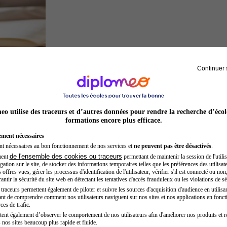
Continuer 
Juriste
o utilise des traceurs et d’autres données pour rendre la recherche d’écol
formations encore plus efficace.
ement nécessaires
nt nécessaires au bon fonctionnement de nos services et
ne peuvent pas être désactivés
.
de l'ensemble des cookies ou traceurs
ment
permettant de maintenir la session de l'utilis
ation sur le site, de stocker des informations temporaires telles que les préférences des utilisate
offres vues, gérer les processus d'identification de l'utilisateur, vérifier s'il est connecté ou non,
ntir la sécurité du site web en détectant les tentatives d'accès frauduleux ou les violations de sé
raceurs permettent également de piloter et suivre les sources d'acquisition d'audience en utilisan
nt de comprendre comment nos utilisateurs naviguent sur nos sites et nos applications en fonct
Kinésithérapeute sportif
ces de trafic.
tent également d’observer le comportement de nos utilisateurs afin d'améliorer nos produits et r
 nos sites beaucoup plus rapide et fluide.