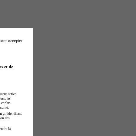
sans accepter
es et de
ateur active
urs, les
 et plus
curité.
t un identifiant
ion des
endre la