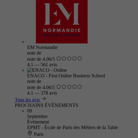
EM Normandie
note de
note de 4.06/5
4.1
—
561 avis
ENACO - First Online Business School
note de
note de 4.06/5
4.1
—
378 avis
Tous les avis
PROCHAINS ÉVÈNEMENTS
09
Septembre
Événement
EPMT - École de Paris des Métiers de la Table
Paris