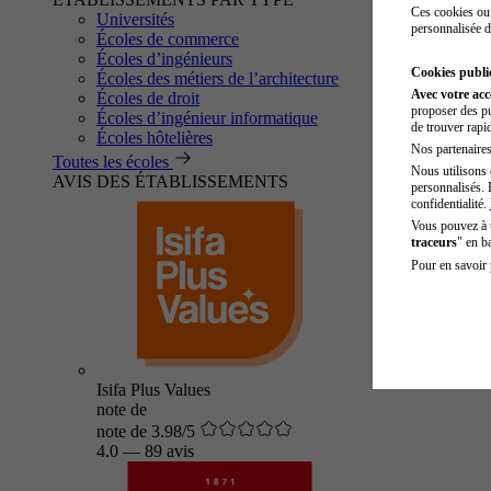
Ces cookies ou 
Universités
personnalisée d
Écoles de commerce
Écoles d’ingénieurs
Cookies public
Écoles des métiers de l’architecture
Avec votre ac
Écoles de droit
proposer des pu
Écoles d’ingénieur informatique
de trouver rapi
Écoles hôtelières
Nos partenaires 
Toutes les écoles
Nous utilisons 
AVIS DES ÉTABLISSEMENTS
personnalisés. 
confidentialité.
Vous pouvez à
traceurs
" en b
Pour en savoir 
Isifa Plus Values
note de
note de 3.98/5
4.0
—
89 avis