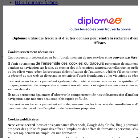
BTS Tourisme à Paris
BTS Tourisme à Toulouse
Licence Psychologie à Lille
Master Informatique à Paris
BTS Communication à Bordeaux
Master Psychologie à Angers
BTS Communication à Lyon
Diplomeo utilise des traceurs et d’autres données pour rendre la recherche d’éco
BTS Ndrc à Lyon
efficace.
Cookies strictement nécessaires
Les intitulés de diplôme par alternance
Ces traceurs sont nécessaires au bon fonctionnement de nos services et
ne peuvent pas être 
les plus recherchés
de l'ensemble des cookies ou traceurs
Il s'agit notamment
permettant de maintenir 
pendant sa navigation sur le site, de stocker des informations temporaires telles que les préf
ou les offres vues, gérer les processus d'identification de l'utilisateur, vérifier s'il est conn
BTS Esf en alternance
la sécurité du site web en détectant les tentatives d'accès frauduleux ou les violations de sécu
BTS Dietetique en alternance
Ces cookies ou traceurs permettent également de piloter et suivre les sources d'acquisition d'
unique permettant de comprendre comment nos utilisateurs naviguent sur nos sites et nos ap
BTS Mco en alternance
sources de trafic.
BTS Pi en alternance
Ils nous permettent également d’observer le comportement de nos utilisateurs afin d'amélior
BTS Sp3s en alternance
navigation dans nos sites beaucoup plus rapide et fluide.
Master CCA en alternance
Ces cookies ou traceurs permettent enfin de personnaliser les interfaces de consultation et d
BTS Ndrc en alternance
personnalisée des offres d'emploi ou de formations proposées.
BTS Sam en alternance
Cap Fleuriste en alternance
Cookies publicitaires
BTS Sio en alternance
Avec votre accord
, nous et nos partenaires (Facebook, Google Ads, Critéo, Bing,) pouvons 
proposer des publicités pour des offres d’emploi ou des offres de formations personnalisés
MSc Marketing Digital en alternance
trouver rapidement un emploi ou une formation.
BTS Gpme en alternance