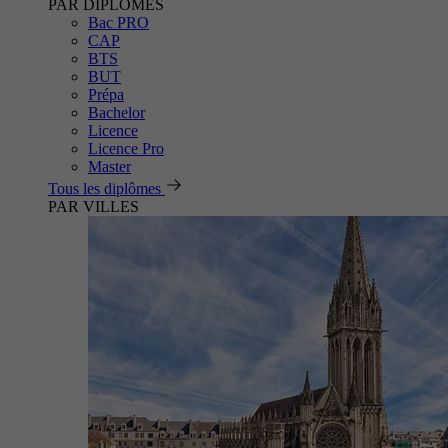
PAR DIPLÔMES
Bac PRO
CAP
BTS
BUT
Prépa
Bachelor
Licence
Licence Pro
Master
Tous les diplômes
PAR VILLES