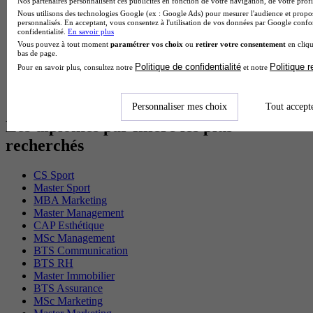
Nos partenaires personnalisent ces publicités en fonction de votre navigation, de votre profil
Cap Electricien en alternance
Nous utilisons des technologies Google (ex : Google Ads) pour mesurer l'audience et propos
BTS Gpn en alternance
personnalisés. En acceptant, vous consentez à l'utilisation de vos données par Google conf
confidentialité.
En savoir plus
BTS Domotique en alternance
Vous pouvez à tout moment
paramétrer vos choix
ou
retirer votre consentement
en cliqu
BAC Pro Agora en alternance
bas de page.
BTS Sta en alternance
Politique de confidentialité
Politique 
Pour en savoir plus, consultez notre
et notre
BTS Iris en alternance
BTS Tpl en alternance
BTS Ati en alternance
Personnaliser mes choix
Tout accept
Les diplômes par filière les plus
recherchés
CS Sport
Master Sport
MBA Marketing
Master Management
CAP Esthétique
MSc Management
BTS Communication
BTS RH
Master Immobilier
BTS Assurance
MSc Marketing