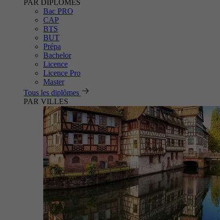
PAR DIPLÔMES
Bac PRO
CAP
BTS
BUT
Prépa
Bachelor
Licence
Licence Pro
Master
Tous les diplômes
PAR VILLES