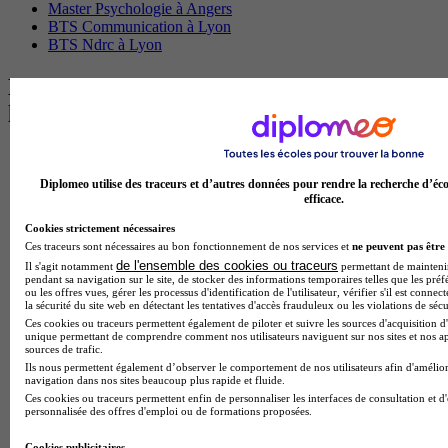
Master Psychologie à Angers
BTS Communication à Lyon
BTS Ndrc à Lyon
Les intitulés de diplôme par alternance
les plus recherchés
BTS Esf en alternance
BTS Dietetique en alternance
Diplomeo utilise des traceurs et d’autres données pour rendre la recherche d’éco
BTS Mco en alternance
efficace.
BTS Pi en alternance
BTS Sp3s en alternance
Cookies strictement nécessaires
Master CCA en alternance
Ces traceurs sont nécessaires au bon fonctionnement de nos services et
ne peuvent pas être 
BTS Ndrc en alternance
de l'ensemble des cookies ou traceurs
Il s'agit notamment
permettant de maintenir 
pendant sa navigation sur le site, de stocker des informations temporaires telles que les préf
BTS Sam en alternance
ou les offres vues, gérer les processus d'identification de l'utilisateur, vérifier s'il est conn
Cap Fleuriste en alternance
la sécurité du site web en détectant les tentatives d'accès frauduleux ou les violations de sécu
BTS Sio en alternance
Ces cookies ou traceurs permettent également de piloter et suivre les sources d'acquisition d'
MSc Marketing Digital en alternance
unique permettant de comprendre comment nos utilisateurs naviguent sur nos sites et nos ap
sources de trafic.
BTS Gpme en alternance
Ils nous permettent également d’observer le comportement de nos utilisateurs afin d'amélior
Cap Electricien en alternance
navigation dans nos sites beaucoup plus rapide et fluide.
BTS Gpn en alternance
Ces cookies ou traceurs permettent enfin de personnaliser les interfaces de consultation et d
BTS Domotique en alternance
personnalisée des offres d'emploi ou de formations proposées.
BAC Pro Agora en alternance
BTS Sta en alternance
Cookies publicitaires