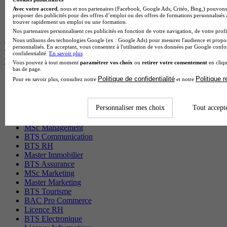
BTS Iris en alternance
Avec votre accord
, nous et nos partenaires (Facebook, Google Ads, Critéo, Bing,) pouvons 
proposer des publicités pour des offres d’emploi ou des offres de formations personnalisés
BTS Tpl en alternance
trouver rapidement un emploi ou une formation.
BTS Ati en alternance
Nos partenaires personnalisent ces publicités en fonction de votre navigation, de votre profil
Nous utilisons des technologies Google (ex : Google Ads) pour mesurer l'audience et propos
Les diplômes par filière les plus
personnalisés. En acceptant, vous consentez à l'utilisation de vos données par Google conf
confidentialité.
En savoir plus
recherchés
Vous pouvez à tout moment
paramétrer vos choix
ou
retirer votre consentement
en cliqu
bas de page.
Politique de confidentialité
Politique 
Pour en savoir plus, consultez notre
et notre
CS Sport
Master Sport
MBA Marketing
Personnaliser mes choix
Tout accept
Master Management
CAP Esthétique
MSc Management
BTS Communication
BTS RH
Master Immobilier
BTS Assurance
MSc Marketing
Master Marketing
BTS Tourisme
BAC Pro Commerce
Licence RH
BTS Electronique