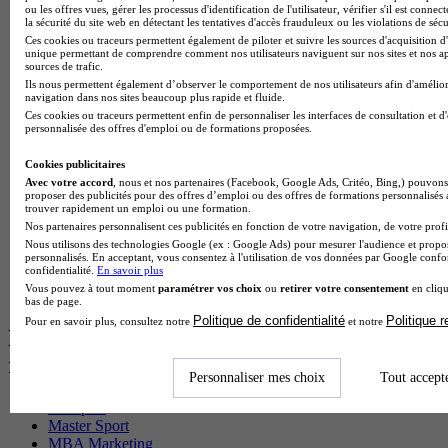
BTS Pi en alternance
ou les offres vues, gérer les processus d'identification de l'utilisateur, vérifier s'il est conn
la sécurité du site web en détectant les tentatives d'accès frauduleux ou les violations de sécu
BTS Sp3s en alternance
Ces cookies ou traceurs permettent également de piloter et suivre les sources d'acquisition d'
Master CCA en alternance
unique permettant de comprendre comment nos utilisateurs naviguent sur nos sites et nos ap
BTS Ndrc en alternance
sources de trafic.
BTS Sam en alternance
Ils nous permettent également d’observer le comportement de nos utilisateurs afin d'amélior
Cap Fleuriste en alternance
navigation dans nos sites beaucoup plus rapide et fluide.
BTS Sio en alternance
Ces cookies ou traceurs permettent enfin de personnaliser les interfaces de consultation et d
personnalisée des offres d'emploi ou de formations proposées.
MSc Marketing Digital en alternance
BTS Gpme en alternance
Cookies publicitaires
Cap Electricien en alternance
Avec votre accord
, nous et nos partenaires (Facebook, Google Ads, Critéo, Bing,) pouvons 
BTS Gpn en alternance
proposer des publicités pour des offres d’emploi ou des offres de formations personnalisés
BTS Domotique en alternance
trouver rapidement un emploi ou une formation.
BAC Pro Agora en alternance
Nos partenaires personnalisent ces publicités en fonction de votre navigation, de votre profil
BTS Sta en alternance
Nous utilisons des technologies Google (ex : Google Ads) pour mesurer l'audience et propos
personnalisés. En acceptant, vous consentez à l'utilisation de vos données par Google conf
BTS Iris en alternance
confidentialité.
En savoir plus
BTS Tpl en alternance
Vous pouvez à tout moment
paramétrer vos choix
ou
retirer votre consentement
en cliqu
BTS Ati en alternance
bas de page.
Politique de confidentialité
Politique 
Pour en savoir plus, consultez notre
et notre
Les diplômes par filière les plus
recherchés
Personnaliser mes choix
Tout accept
CS Sport
Master Sport
MBA Marketing