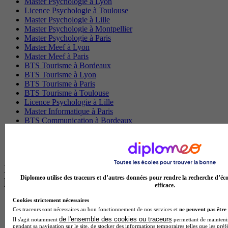
Master Psychologie à Lyon
Licence Psychologie à Toulouse
Master Psychologie à Lille
Master Psychologie à Montpellier
Master Psychologie à Paris
Master Meef à Lyon
Master Meef à Paris
BTS Tourisme à Bordeaux
BTS Tourisme à Lyon
BTS Tourisme à Paris
BTS Tourisme à Toulouse
Licence Psychologie à Lille
Master Informatique à Paris
BTS Communication à Bordeaux
Master Psychologie à Angers
BTS Communication à Lyon
BTS Ndrc à Lyon
Les intitulés de diplôme par alternance
Diplomeo utilise des traceurs et d’autres données pour rendre la recherche d’éco
les plus recherchés
efficace.
Cookies strictement nécessaires
BTS Esf en alternance
Ces traceurs sont nécessaires au bon fonctionnement de nos services et
ne peuvent pas être 
BTS Dietetique en alternance
de l'ensemble des cookies ou traceurs
Il s'agit notamment
permettant de maintenir 
BTS Mco en alternance
pendant sa navigation sur le site, de stocker des informations temporaires telles que les préf