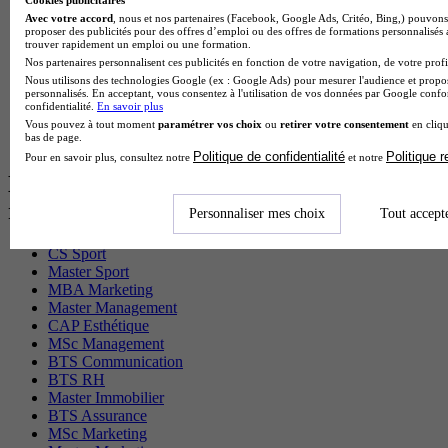
Cookies publicitaires
Cap Electricien en alternance
Avec votre accord
, nous et nos partenaires (Facebook, Google Ads, Critéo, Bing,) pouvons 
proposer des publicités pour des offres d’emploi ou des offres de formations personnalisés
BTS Gpn en alternance
trouver rapidement un emploi ou une formation.
BTS Domotique en alternance
Nos partenaires personnalisent ces publicités en fonction de votre navigation, de votre profil
BAC Pro Agora en alternance
Nous utilisons des technologies Google (ex : Google Ads) pour mesurer l'audience et propos
BTS Sta en alternance
personnalisés. En acceptant, vous consentez à l'utilisation de vos données par Google conf
BTS Iris en alternance
confidentialité.
En savoir plus
BTS Tpl en alternance
Vous pouvez à tout moment
paramétrer vos choix
ou
retirer votre consentement
en cliqu
bas de page.
BTS Ati en alternance
Politique de confidentialité
Politique 
Pour en savoir plus, consultez notre
et notre
Les diplômes par filière les plus
recherchés
Personnaliser mes choix
Tout accept
CS Sport
Master Sport
MBA Marketing
Master Management
CAP Esthétique
MSc Management
BTS Communication
BTS RH
Master Immobilier
BTS Assurance
MSc Marketing