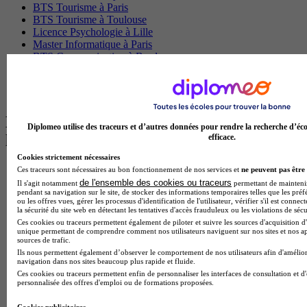
BTS Tourisme à Paris
BTS Tourisme à Toulouse
Licence Psychologie à Lille
Master Informatique à Paris
BTS Communication à Bordeaux
Master Psychologie à Angers
BTS Communication à Lyon
BTS Ndrc à Lyon
Les intitulés de diplôme par alternance
Diplomeo utilise des traceurs et d’autres données pour rendre la recherche d’éco
les plus recherchés
efficace.
Cookies strictement nécessaires
BTS Esf en alternance
Ces traceurs sont nécessaires au bon fonctionnement de nos services et
ne peuvent pas être 
BTS Dietetique en alternance
de l'ensemble des cookies ou traceurs
Il s'agit notamment
permettant de maintenir 
pendant sa navigation sur le site, de stocker des informations temporaires telles que les préf
BTS Mco en alternance
ou les offres vues, gérer les processus d'identification de l'utilisateur, vérifier s'il est conn
BTS Pi en alternance
la sécurité du site web en détectant les tentatives d'accès frauduleux ou les violations de sécu
BTS Sp3s en alternance
Ces cookies ou traceurs permettent également de piloter et suivre les sources d'acquisition d'
Master CCA en alternance
unique permettant de comprendre comment nos utilisateurs naviguent sur nos sites et nos ap
sources de trafic.
BTS Ndrc en alternance
Ils nous permettent également d’observer le comportement de nos utilisateurs afin d'amélior
BTS Sam en alternance
navigation dans nos sites beaucoup plus rapide et fluide.
Cap Fleuriste en alternance
Ces cookies ou traceurs permettent enfin de personnaliser les interfaces de consultation et d
BTS Sio en alternance
personnalisée des offres d'emploi ou de formations proposées.
MSc Marketing Digital en alternance
BTS Gpme en alternance