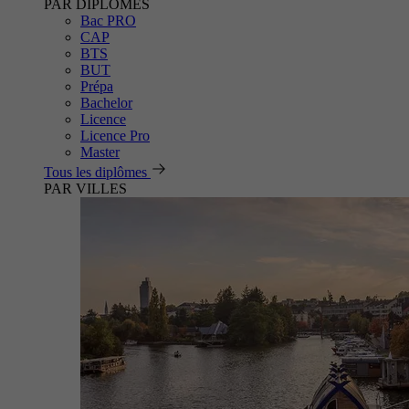
PAR DIPLÔMES
Bac PRO
CAP
BTS
BUT
Prépa
Bachelor
Licence
Licence Pro
Master
Tous les diplômes
PAR VILLES