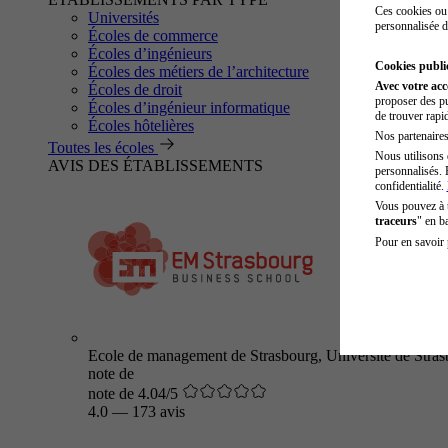
Ces cookies ou 
Universités
personnalisée d
Écoles de commerce
Écoles d’ingénieurs
Cookies public
Écoles des métiers de l’architecture
Avec votre ac
Écoles de droit
proposer des pu
Écoles d’ingénieur informatique
de trouver rapi
Écoles hôtelières
Nos partenaires 
Toutes les écoles
Nous utilisons 
AVIS DES ÉTABLISSEMENTS
personnalisés. 
confidentialité.
Vous pouvez à
traceurs
" en b
Pour en savoir 
Ecole de management de Strasbourg, Université de Stra
note de
note de 4.04/5
4.0
—
173 avis