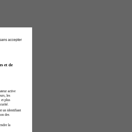
sans accepter
es et de
ateur active
urs, les
 et plus
curité.
t un identifiant
ion des
endre la