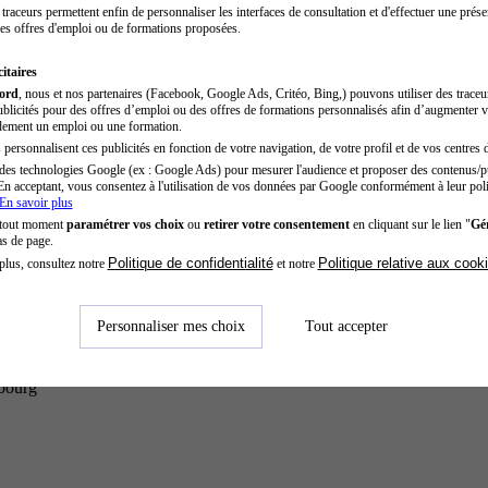
traceurs permettent enfin de personnaliser les interfaces de consultation et d'effectuer une prése
es offres d'emploi ou de formations proposées.
itaires
cord
, nous et nos partenaires (Facebook, Google Ads, Critéo, Bing,) pouvons utiliser des trace
blicités pour des offres d’emploi ou des offres de formations personnalisés afin d’augmenter v
dement un emploi ou une formation.
personnalisent ces publicités en fonction de votre navigation, de votre profil et de vos centres d
des technologies Google (ex : Google Ads) pour mesurer l'audience et proposer des contenus/pu
En acceptant, vous consentez à l'utilisation de vos données par Google conformément à leur poli
En savoir plus
 tout moment
paramétrer vos choix
ou
retirer votre consentement
en cliquant sur le lien "
Gér
as de page.
Politique de confidentialité
Politique relative aux cook
plus, consultez notre
et notre
Personnaliser mes choix
Tout accepter
sbourg