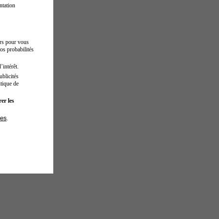
ntation
urs pour vous
os probabilités
’intérêt.
blicités
tique de
er les
ies
.