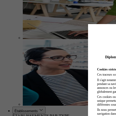
Diplome
Cookies strict
Ces traceurs so
Il s'agit notam
pendant sa navig
annonces ou les 
globalement gara
Ces cookies ou t
unique permetta
différentes sour
Ils nous permet
Établissements
navigation dans
ÉTABLISSEMENTS PAR TYPE