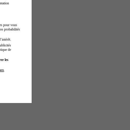
ntation
urs pour vous
os probabilités
’intérêt.
blicités
tique de
er les
ies
.