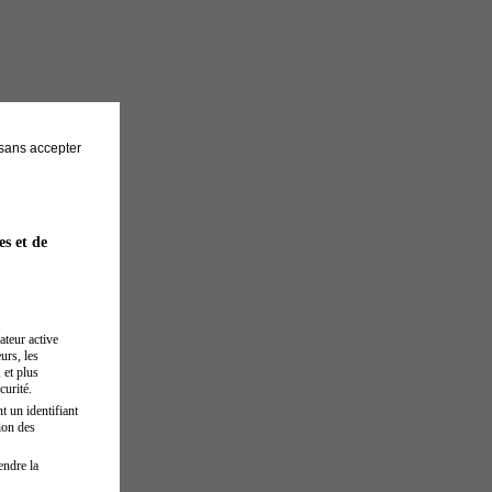
sans accepter
es et de
ateur active
urs, les
 et plus
curité.
t un identifiant
ion des
endre la