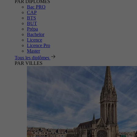
PAR DIPLÔMES
Bac PRO
CAP
BTS
BUT
Prépa
Bachelor
Licence
Licence Pro
Master
Tous les diplômes
PAR VILLES