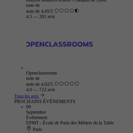
note de
note de 4.45/5
4.5
—
201 avis
Openclassrooms
note de
note de 4.02/5
4.0
—
722 avis
Tous les avis
PROCHAINS ÉVÈNEMENTS
09
Septembre
Événement
EPMT - École de Paris des Métiers de la Table
Paris