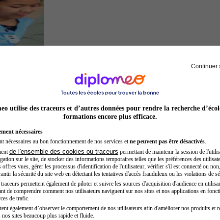
Continuer 
Secrétaire médicale
o utilise des traceurs et d’autres données pour rendre la recherche d’écol
formations encore plus efficace.
ement nécessaires
nt nécessaires au bon fonctionnement de nos services et
ne peuvent pas être désactivés
.
de l'ensemble des cookies ou traceurs
ment
permettant de maintenir la session de l'utilis
ation sur le site, de stocker des informations temporaires telles que les préférences des utilisate
offres vues, gérer les processus d'identification de l'utilisateur, vérifier s'il est connecté ou non,
ntir la sécurité du site web en détectant les tentatives d'accès frauduleux ou les violations de sé
raceurs permettent également de piloter et suivre les sources d'acquisition d'audience en utilisan
nt de comprendre comment nos utilisateurs naviguent sur nos sites et nos applications en fonct
Architecte
ces de trafic.
tent également d’observer le comportement de nos utilisateurs afin d'améliorer nos produits et r
 nos sites beaucoup plus rapide et fluide.