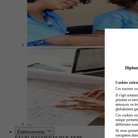
Diplome
Cookies strict
Ces traceurs so
Il s'agit notam
pendant sa navig
annonces ou les 
globalement gara
Ces cookies ou t
unique permetta
différentes sour
Ils nous permet
Établissements
navigation dans
ÉTABLISSEMENTS PAR TYPE