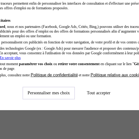
traceurs permettent enfin de personnaliser les interfaces de consultation et d'effectuer une prése
es offres d'emploi ou de formations proposées.
itaires
cord
, nous et nos partenaires (Facebook, Google Ads, Critéo, Bing,) pouvons utiliser des trace
blicités pour des offres d’emploi ou des offres de formations personnalisés afin d’augmenter v
dement un emploi ou une formation.
personnalisent ces publicités en fonction de votre navigation, de votre profil et de vos centres d
des technologies Google (ex : Google Ads) pour mesurer l'audience et proposer des contenus/pu
En acceptant, vous consentez à l'utilisation de vos données par Google conformément à leur poli
En savoir plus
 tout moment
paramétrer vos choix
ou
retirer votre consentement
en cliquant sur le lien "
Gér
as de page.
Politique de confidentialité
Politique relative aux cook
plus, consultez notre
et notre
Personnaliser mes choix
Tout accepter