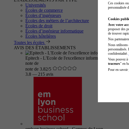
Ces cookies ou 
Universités
personnalisée d
Écoles de commerce
Écoles d’ingénieurs
Cookies public
Écoles des métiers de l’architecture
Avec votre ac
Écoles de droit
proposer des pu
Écoles d’ingénieur informatique
de trouver rapi
Écoles hôtelières
Nos partenaires 
Toutes les écoles
Nous utilisons 
AVIS DES ÉTABLISSEMENTS
personnalisés. 
confidentialité.
Epitech - L'Ecole de l'excellence informatique
Vous pouvez à
note de
traceurs
" en b
note de 3.82/5
Pour en savoir 
3.8
—
215 avis
emlyon business school - Campus de Lyon