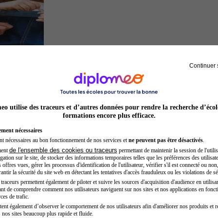
Continuer 
Auxiliaire de puériculture
o utilise des traceurs et d’autres données pour rendre la recherche d’écol
formations encore plus efficace.
ement nécessaires
nt nécessaires au bon fonctionnement de nos services et
ne peuvent pas être désactivés
.
de l'ensemble des cookies ou traceurs
ment
permettant de maintenir la session de l'utilis
ation sur le site, de stocker des informations temporaires telles que les préférences des utilisate
offres vues, gérer les processus d'identification de l'utilisateur, vérifier s'il est connecté ou non,
ntir la sécurité du site web en détectant les tentatives d'accès frauduleux ou les violations de sé
raceurs permettent également de piloter et suivre les sources d'acquisition d'audience en utilisan
nt de comprendre comment nos utilisateurs naviguent sur nos sites et nos applications en fonct
Architecte
ces de trafic.
tent également d’observer le comportement de nos utilisateurs afin d'améliorer nos produits et r
 nos sites beaucoup plus rapide et fluide.