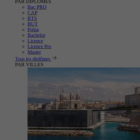
PAR DIPLÔMES
Bac PRO
CAP
BTS
BUT
Prépa
Bachelor
Licence
Licence Pro
Master
Tous les diplômes
PAR VILLES