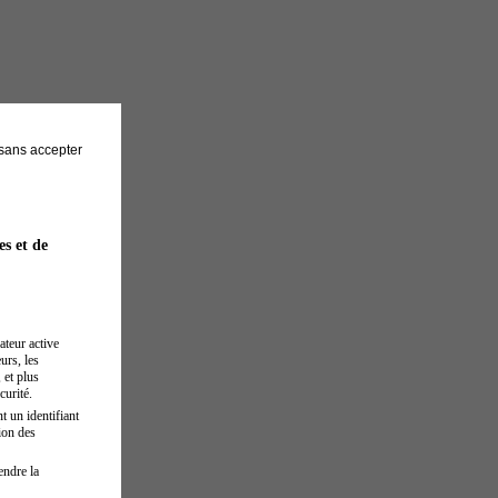
sans accepter
es et de
ateur active
urs, les
 et plus
curité.
t un identifiant
ion des
endre la