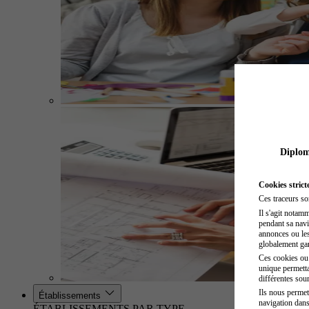
Diplome
Cookies strict
Ces traceurs so
Il s'agit notam
pendant sa navig
annonces ou les 
globalement gara
Ces cookies ou t
unique permetta
différentes sour
Ils nous permet
Établissements
navigation dans
ÉTABLISSEMENTS PAR TYPE