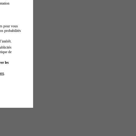
ntation
urs pour vous
os probabilités
’intérêt.
blicités
tique de
er les
ies
.