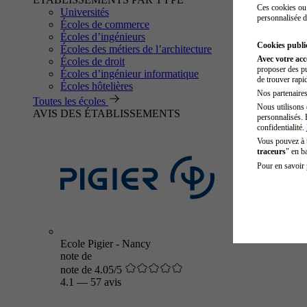
Ces cookies ou 
Universités
personnalisée d
Écoles de commerce
Écoles d’ingénieurs
Cookies public
Écoles des métiers de l’architecture
Avec votre ac
Écoles de droit
proposer des pu
Écoles d’ingénieur informatique
de trouver rapi
Écoles hôtelières
Nos partenaires 
Toutes les écoles
Nous utilisons 
AVIS DES ÉTABLISSEMENTS
personnalisés. 
confidentialité.
Vous pouvez à
traceurs
" en b
Pour en savoir 
Ecole Pigier - Nancy
note de
note de 4.05/5
4.1
—
57 avis