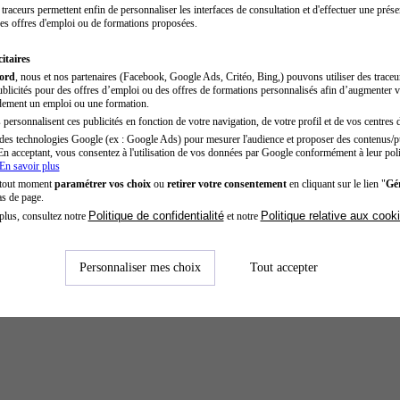
traceurs permettent enfin de personnaliser les interfaces de consultation et d'effectuer une prése
es offres d'emploi ou de formations proposées.
itaires
cord
, nous et nos partenaires (Facebook, Google Ads, Critéo, Bing,) pouvons utiliser des trace
blicités pour des offres d’emploi ou des offres de formations personnalisés afin d’augmenter v
dement un emploi ou une formation.
personnalisent ces publicités en fonction de votre navigation, de votre profil et de vos centres d
des technologies Google (ex : Google Ads) pour mesurer l'audience et proposer des contenus/pu
En acceptant, vous consentez à l'utilisation de vos données par Google conformément à leur poli
En savoir plus
 tout moment
paramétrer vos choix
ou
retirer votre consentement
en cliquant sur le lien "
Gér
as de page.
Politique de confidentialité
Politique relative aux cook
plus, consultez notre
et notre
Personnaliser mes choix
Tout accepter