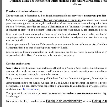
Diplomeo utilise des traceurs et d’autres données pour rendre la recherche d’éco
BTS Sp3s en alternance
efficace.
Master CCA en alternance
Cookies strictement nécessaires
BTS Ndrc en alternance
Ces traceurs sont nécessaires au bon fonctionnement de nos services et
ne peuvent pas être 
BTS Sam en alternance
de l'ensemble des cookies ou traceurs
Cap Fleuriste en alternance
Il s'agit notamment
permettant de maintenir 
pendant sa navigation sur le site, de stocker des informations temporaires telles que les préf
BTS Sio en alternance
ou les offres vues, gérer les processus d'identification de l'utilisateur, vérifier s'il est conn
MSc Marketing Digital en alternance
la sécurité du site web en détectant les tentatives d'accès frauduleux ou les violations de sécu
BTS Gpme en alternance
Ces cookies ou traceurs permettent également de piloter et suivre les sources d'acquisition d'
unique permettant de comprendre comment nos utilisateurs naviguent sur nos sites et nos ap
Cap Electricien en alternance
sources de trafic.
BTS Gpn en alternance
Ils nous permettent également d’observer le comportement de nos utilisateurs afin d'amélior
BTS Domotique en alternance
navigation dans nos sites beaucoup plus rapide et fluide.
BAC Pro Agora en alternance
Ces cookies ou traceurs permettent enfin de personnaliser les interfaces de consultation et d
BTS Sta en alternance
personnalisée des offres d'emploi ou de formations proposées.
BTS Iris en alternance
BTS Tpl en alternance
Cookies publicitaires
BTS Ati en alternance
Avec votre accord
, nous et nos partenaires (Facebook, Google Ads, Critéo, Bing,) pouvons 
proposer des publicités pour des offres d’emploi ou des offres de formations personnalisés
trouver rapidement un emploi ou une formation.
Les diplômes par filière les plus
Nos partenaires personnalisent ces publicités en fonction de votre navigation, de votre profil
Nous utilisons des technologies Google (ex : Google Ads) pour mesurer l'audience et propos
recherchés
personnalisés. En acceptant, vous consentez à l'utilisation de vos données par Google conf
confidentialité.
En savoir plus
Vous pouvez à tout moment
paramétrer vos choix
ou
retirer votre consentement
en cliqu
CS Sport
bas de page.
Master Sport
Politique de confidentialité
Politique 
Pour en savoir plus, consultez notre
et notre
MBA Marketing