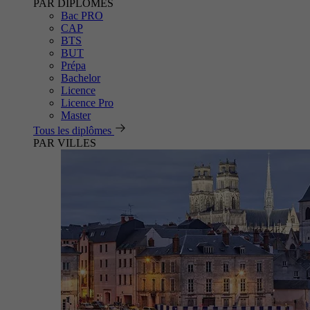
PAR DIPLÔMES
Bac PRO
CAP
BTS
BUT
Prépa
Bachelor
Licence
Licence Pro
Master
Tous les diplômes
PAR VILLES