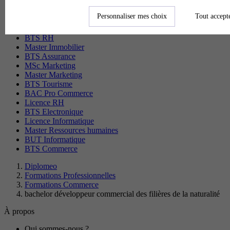
Master Management
CAP Esthétique
Personnaliser mes choix
Tout accept
MSc Management
BTS Communication
BTS RH
Master Immobilier
BTS Assurance
MSc Marketing
Master Marketing
BTS Tourisme
BAC Pro Commerce
Licence RH
BTS Electronique
Licence Informatique
Master Ressources humaines
BUT Informatique
BTS Commerce
Diplomeo
Formations Professionnelles
Formations Commerce
bachelor développeur commercial des filières de la naturalité
À propos
Qui sommes-nous ?