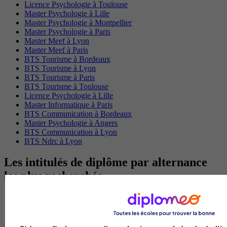
Licence Psychologie à Toulouse
Master Psychologie à Lille
Master Psychologie à Montpellier
Master Psychologie à Paris
Master Meef à Lyon
Master Meef à Paris
BTS Tourisme à Bordeaux
BTS Tourisme à Lyon
BTS Tourisme à Paris
BTS Tourisme à Toulouse
Licence Psychologie à Lille
Master Informatique à Paris
BTS Communication à Bordeaux
Master Psychologie à Angers
BTS Communication à Lyon
BTS Ndrc à Lyon
Les intitulés de diplôme par alternance
les plus recherchés
BTS Esf en alternance
BTS Dietetique en alternance
BTS Mco en alternance
BTS Pi en alternance