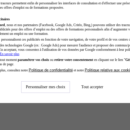
traceurs permettent enfin de personnaliser les interfaces de consultation et d'effectuer une prése
es offres d'emploi ou de formations proposées.
itaires
cord
, nous et nos partenaires (Facebook, Google Ads, Critéo, Bing,) pouvons utiliser des trace
blicités pour des offres d’emploi ou des offres de formations personnalisés afin d’augmenter v
dement un emploi ou une formation.
personnalisent ces publicités en fonction de votre navigation, de votre profil et de vos centres d
des technologies Google (ex : Google Ads) pour mesurer l'audience et proposer des contenus/pu
En acceptant, vous consentez à l'utilisation de vos données par Google conformément à leur poli
En savoir plus
 tout moment
paramétrer vos choix
ou
retirer votre consentement
en cliquant sur le lien "
Gér
as de page.
Politique de confidentialité
Politique relative aux cook
plus, consultez notre
et notre
Personnaliser mes choix
Tout accepter