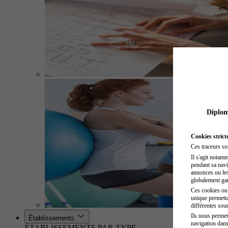
Diplome
Cookies strict
Ces traceurs so
Il s'agit notam
pendant sa navig
annonces ou les 
globalement gara
Ces cookies ou t
unique permetta
différentes sour
Ils nous permet
Établissements
navigation dans
ÉTABLISSEMENTS PAR TYPE