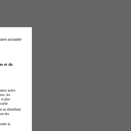
sans accepter
es et de
ateur active
urs, les
 et plus
curité.
t un identifiant
ion des
endre la