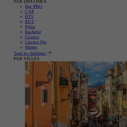
PAR DIPLÔMES
Bac PRO
CAP
BTS
BUT
Prépa
Bachelor
Licence
Licence Pro
Master
Tous les diplômes
PAR VILLES