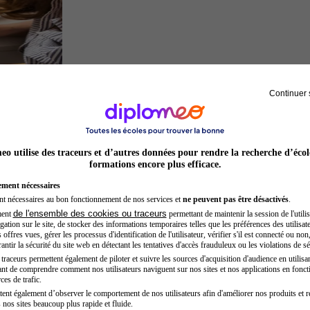
Continuer 
Architecte
o utilise des traceurs et d’autres données pour rendre la recherche d’écol
formations encore plus efficace.
ement nécessaires
nt nécessaires au bon fonctionnement de nos services et
ne peuvent pas être désactivés
.
de l'ensemble des cookies ou traceurs
ment
permettant de maintenir la session de l'utilis
ation sur le site, de stocker des informations temporaires telles que les préférences des utilisate
offres vues, gérer les processus d'identification de l'utilisateur, vérifier s'il est connecté ou non,
ntir la sécurité du site web en détectant les tentatives d'accès frauduleux ou les violations de sé
raceurs permettent également de piloter et suivre les sources d'acquisition d'audience en utilisan
nt de comprendre comment nos utilisateurs naviguent sur nos sites et nos applications en fonct
Kinésithérapeute sportif
ces de trafic.
tent également d’observer le comportement de nos utilisateurs afin d'améliorer nos produits et r
 nos sites beaucoup plus rapide et fluide.