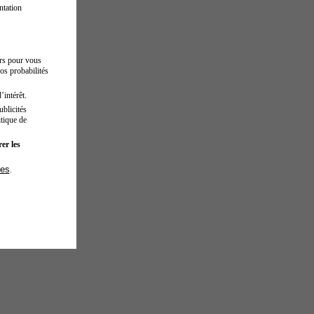
ntation
urs pour vous
os probabilités
’intérêt.
blicités
tique de
er les
ies
.