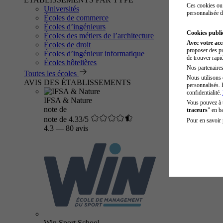
Ces cookies ou 
Universités
personnalisée d
Écoles de commerce
Écoles d’ingénieurs
Cookies public
Écoles des métiers de l’architecture
Avec votre ac
Écoles de droit
proposer des pu
Écoles d’ingénieur informatique
de trouver rapi
Écoles hôtelières
Nos partenaires 
Toutes les écoles
Nous utilisons 
AVIS DES ÉTABLISSEMENTS
personnalisés. 
confidentialité.
IFSA & Nature
Vous pouvez à
note de
traceurs
" en b
note de 4.33/5
Pour en savoir 
4.3
—
80 avis
Win Sport School