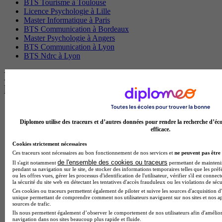
BTS Tourisme à Toulouse
Licence Psychologie à Lille
Master Informatique à Paris
BTS Communication à Bordeaux
Master Psychologie à Angers
BTS Communication à Lyon
BTS Ndrc à Lyon
Les intitulés de diplôme par alternance
les plus recherchés
BTS Esf en alternance
BTS Dietetique en alternance
Diplomeo utilise des traceurs et d’autres données pour rendre la recherche d’éco
BTS Mco en alternance
efficace.
BTS Pi en alternance
Cookies strictement nécessaires
BTS Sp3s en alternance
Ces traceurs sont nécessaires au bon fonctionnement de nos services et
ne peuvent pas être 
Master CCA en alternance
de l'ensemble des cookies ou traceurs
Il s'agit notamment
permettant de maintenir 
BTS Ndrc en alternance
pendant sa navigation sur le site, de stocker des informations temporaires telles que les préf
BTS Sam en alternance
ou les offres vues, gérer les processus d'identification de l'utilisateur, vérifier s'il est conn
Cap Fleuriste en alternance
la sécurité du site web en détectant les tentatives d'accès frauduleux ou les violations de sécu
BTS Sio en alternance
Ces cookies ou traceurs permettent également de piloter et suivre les sources d'acquisition d'
unique permettant de comprendre comment nos utilisateurs naviguent sur nos sites et nos ap
MSc Marketing Digital en alternance
sources de trafic.
BTS Gpme en alternance
Ils nous permettent également d’observer le comportement de nos utilisateurs afin d'amélior
Cap Electricien en alternance
navigation dans nos sites beaucoup plus rapide et fluide.