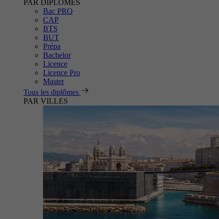
PAR DIPLÔMES
Bac PRO
CAP
BTS
BUT
Prépa
Bachelor
Licence
Licence Pro
Master
Tous les diplômes
PAR VILLES