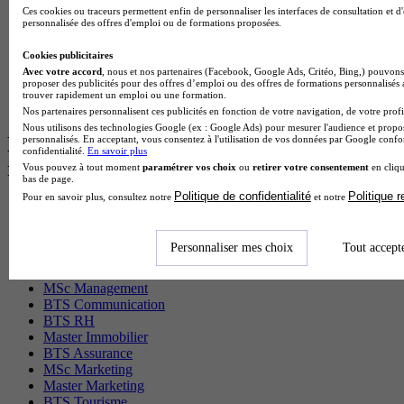
BTS Gpn en alternance
Ces cookies ou traceurs permettent enfin de personnaliser les interfaces de consultation et d
personnalisée des offres d'emploi ou de formations proposées.
BTS Domotique en alternance
BAC Pro Agora en alternance
Cookies publicitaires
BTS Sta en alternance
Avec votre accord
, nous et nos partenaires (Facebook, Google Ads, Critéo, Bing,) pouvons 
BTS Iris en alternance
proposer des publicités pour des offres d’emploi ou des offres de formations personnalisés
BTS Tpl en alternance
trouver rapidement un emploi ou une formation.
BTS Ati en alternance
Nos partenaires personnalisent ces publicités en fonction de votre navigation, de votre profil
Nous utilisons des technologies Google (ex : Google Ads) pour mesurer l'audience et propos
Les diplômes par filière les plus
personnalisés. En acceptant, vous consentez à l'utilisation de vos données par Google conf
confidentialité.
En savoir plus
recherchés
Vous pouvez à tout moment
paramétrer vos choix
ou
retirer votre consentement
en cliqu
bas de page.
Politique de confidentialité
Politique 
Pour en savoir plus, consultez notre
et notre
CS Sport
Master Sport
MBA Marketing
Personnaliser mes choix
Tout accept
Master Management
CAP Esthétique
MSc Management
BTS Communication
BTS RH
Master Immobilier
BTS Assurance
MSc Marketing
Master Marketing
BTS Tourisme