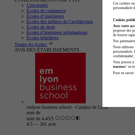
Ces cookies ou 
Universités
personnalisée d
Écoles de commerce
Écoles d’ingénieurs
Cookies public
Écoles des métiers de l’architecture
Avec votre ac
Écoles de droit
proposer des pu
Écoles d’ingénieur informatique
de trouver rapi
Écoles hôtelières
Nos partenaires 
Toutes les écoles
Nous utilisons 
AVIS DES ÉTABLISSEMENTS
personnalisés. 
confidentialité.
Vous pouvez à
traceurs
" en b
Pour en savoir 
emlyon business school - Campus de Lyon
note de
note de 4.45/5
4.5
—
201 avis