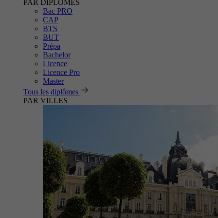
PAR DIPLÔMES
Bac PRO
CAP
BTS
BUT
Prépa
Bachelor
Licence
Licence Pro
Master
Tous les diplômes
PAR VILLES