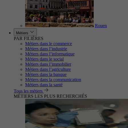
Rouen
Métiers
PAR FILIÈRES
Métiers dans le commerce
Métiers dans l’industrie
Métiers dans l’informatique
Métiers dans le social
Métiers dans l’immobilier
Métiers dans l’agriculture
Métiers dans la banque
Métiers dans la communication
Métiers dans la santé
Tous les métiers
MÉTIERS LES PLUS RECHERCHÉS