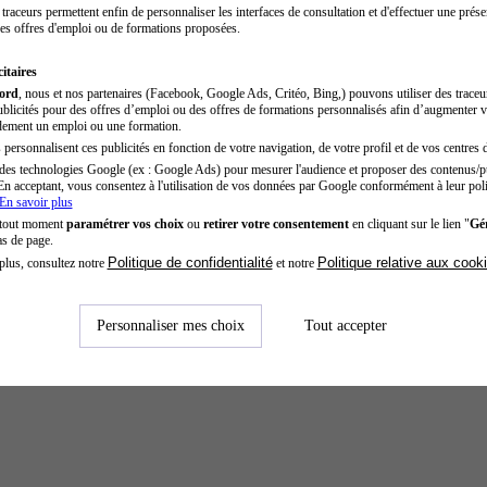
traceurs permettent enfin de personnaliser les interfaces de consultation et d'effectuer une prése
es offres d'emploi ou de formations proposées.
itaires
cord
, nous et nos partenaires (Facebook, Google Ads, Critéo, Bing,) pouvons utiliser des trace
blicités pour des offres d’emploi ou des offres de formations personnalisés afin d’augmenter v
dement un emploi ou une formation.
personnalisent ces publicités en fonction de votre navigation, de votre profil et de vos centres d
des technologies Google (ex : Google Ads) pour mesurer l'audience et proposer des contenus/pu
En acceptant, vous consentez à l'utilisation de vos données par Google conformément à leur poli
En savoir plus
 tout moment
paramétrer vos choix
ou
retirer votre consentement
en cliquant sur le lien "
Gér
as de page.
Politique de confidentialité
Politique relative aux cook
plus, consultez notre
et notre
Personnaliser mes choix
Tout accepter