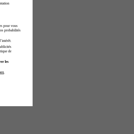
ntation
urs pour vous
os probabilités
’intérêt.
blicités
tique de
er les
ies
.