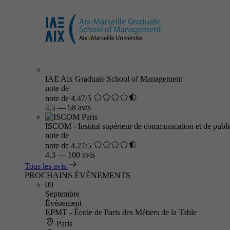
IAE Aix Graduate School of Management
note de
note de 4.47/5
4.5
—
58 avis
ISCOM - Institut supérieur de communication et de public
note de
note de 4.27/5
4.3
—
100 avis
Tous les avis
PROCHAINS ÉVÈNEMENTS
09
Septembre
Événement
EPMT - École de Paris des Métiers de la Table
Paris