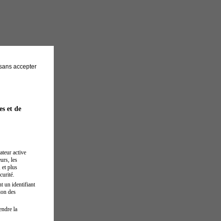
sans accepter
es et de
ateur active
urs, les
 et plus
curité.
t un identifiant
ion des
endre la