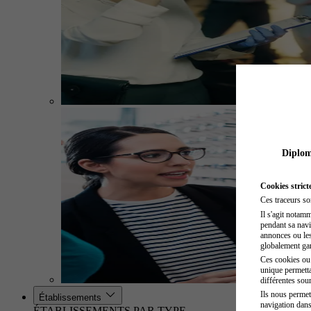
Diplome
Cookies strict
Ces traceurs so
Il s'agit notam
pendant sa navig
annonces ou les 
globalement gara
Ces cookies ou t
unique permetta
différentes sour
Ils nous permet
Établissements
navigation dans
ÉTABLISSEMENTS PAR TYPE