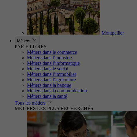
Montpellier
Métiers
PAR FILIÈRES
Métiers dans le commerce
Métiers dans l’industrie
Métiers dans l’informatique
Métiers dans le social
Métiers dans l’immobilier
Métiers dans l’agriculture
Métiers dans la banque
Métiers dans la communication
Métiers dans la santé
Tous les métiers
MÉTIERS LES PLUS RECHERCHÉS