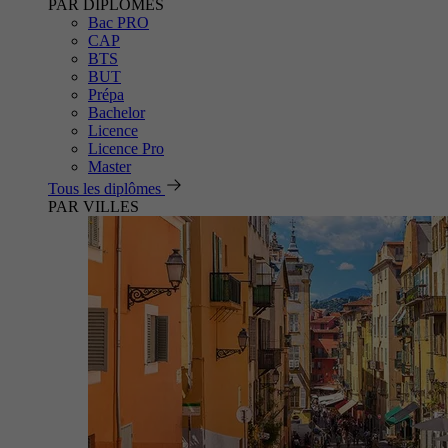
PAR DIPLÔMES
Bac PRO
CAP
BTS
BUT
Prépa
Bachelor
Licence
Licence Pro
Master
Tous les diplômes
PAR VILLES