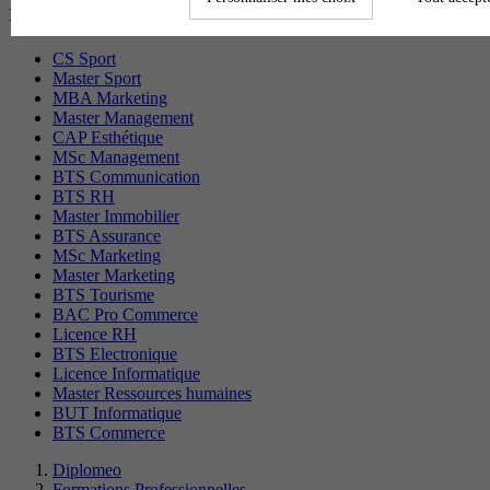
recherchés
CS Sport
Master Sport
MBA Marketing
Master Management
CAP Esthétique
MSc Management
BTS Communication
BTS RH
Master Immobilier
BTS Assurance
MSc Marketing
Master Marketing
BTS Tourisme
BAC Pro Commerce
Licence RH
BTS Electronique
Licence Informatique
Master Ressources humaines
BUT Informatique
BTS Commerce
Diplomeo
Formations Professionnelles