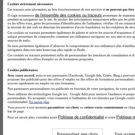
les plus recherchés
Cookies strictement nécessaires
Ces traceurs sont nécessaires au bon fonctionnement de nos services et
ne peuvent pas être 
BTS Esf en alternance
de l'ensemble des cookies ou traceurs
Il s'agit notamment
permettant de maintenir 
BTS Dietetique en alternance
pendant sa navigation sur le site, de stocker des informations temporaires telles que les préf
ou les offres vues, gérer les processus d'identification de l'utilisateur, vérifier s'il est conn
BTS Mco en alternance
la sécurité du site web en détectant les tentatives d'accès frauduleux ou les violations de sécu
BTS Pi en alternance
Ces cookies ou traceurs permettent également de piloter et suivre les sources d'acquisition d'
BTS Sp3s en alternance
unique permettant de comprendre comment nos utilisateurs naviguent sur nos sites et nos ap
sources de trafic.
Master CCA en alternance
Ils nous permettent également d’observer le comportement de nos utilisateurs afin d'amélior
BTS Ndrc en alternance
navigation dans nos sites beaucoup plus rapide et fluide.
BTS Sam en alternance
Ces cookies ou traceurs permettent enfin de personnaliser les interfaces de consultation et d
Cap Fleuriste en alternance
personnalisée des offres d'emploi ou de formations proposées.
BTS Sio en alternance
MSc Marketing Digital en alternance
Cookies publicitaires
BTS Gpme en alternance
Avec votre accord
, nous et nos partenaires (Facebook, Google Ads, Critéo, Bing,) pouvons 
Cap Electricien en alternance
proposer des publicités pour des offres d’emploi ou des offres de formations personnalisés
trouver rapidement un emploi ou une formation.
BTS Gpn en alternance
Nos partenaires personnalisent ces publicités en fonction de votre navigation, de votre profil
BTS Domotique en alternance
Nous utilisons des technologies Google (ex : Google Ads) pour mesurer l'audience et propos
BAC Pro Agora en alternance
personnalisés. En acceptant, vous consentez à l'utilisation de vos données par Google conf
BTS Sta en alternance
confidentialité.
En savoir plus
BTS Iris en alternance
Vous pouvez à tout moment
paramétrer vos choix
ou
retirer votre consentement
en cliqu
bas de page.
BTS Tpl en alternance
Politique de confidentialité
Politique 
BTS Ati en alternance
Pour en savoir plus, consultez notre
et notre
Les diplômes par filière les plus
Personnaliser mes choix
Tout accept