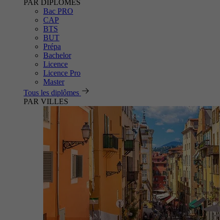
PAR DIPLÔMES
Bac PRO
CAP
BTS
BUT
Prépa
Bachelor
Licence
Licence Pro
Master
Tous les diplômes
PAR VILLES