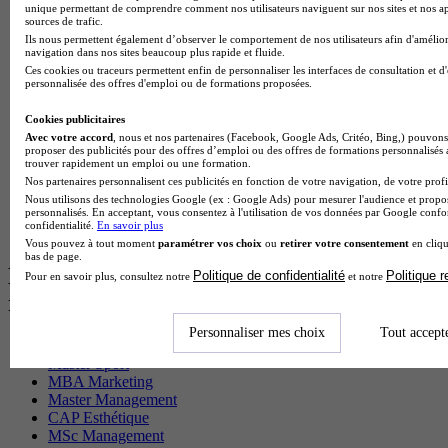
unique permettant de comprendre comment nos utilisateurs naviguent sur nos sites et nos ap
BTS Sam en alternance
sources de trafic.
Cap Fleuriste en alternance
Ils nous permettent également d’observer le comportement de nos utilisateurs afin d'amélior
BTS Sio en alternance
navigation dans nos sites beaucoup plus rapide et fluide.
MSc Marketing Digital en alternance
Ces cookies ou traceurs permettent enfin de personnaliser les interfaces de consultation et d
personnalisée des offres d'emploi ou de formations proposées.
BTS Gpme en alternance
Cap Electricien en alternance
Cookies publicitaires
BTS Gpn en alternance
Avec votre accord
, nous et nos partenaires (Facebook, Google Ads, Critéo, Bing,) pouvons 
BTS Domotique en alternance
proposer des publicités pour des offres d’emploi ou des offres de formations personnalisés
BAC Pro Agora en alternance
trouver rapidement un emploi ou une formation.
BTS Sta en alternance
Nos partenaires personnalisent ces publicités en fonction de votre navigation, de votre profil
BTS Iris en alternance
Nous utilisons des technologies Google (ex : Google Ads) pour mesurer l'audience et propos
personnalisés. En acceptant, vous consentez à l'utilisation de vos données par Google conf
BTS Tpl en alternance
confidentialité.
En savoir plus
BTS Ati en alternance
Vous pouvez à tout moment
paramétrer vos choix
ou
retirer votre consentement
en cliqu
bas de page.
Les diplômes par filière les plus
Politique de confidentialité
Politique 
Pour en savoir plus, consultez notre
et notre
recherchés
Personnaliser mes choix
Tout accept
CS Sport
Master Sport
MBA Marketing
Master Management
CAP Esthétique
MSc Management