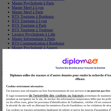
Master Psychologie à Paris
Master Meef à Lyon
Master Meef à Paris
BTS Tourisme à Bordeaux
BTS Tourisme à Lyon
BTS Tourisme à Paris
BTS Tourisme à Toulouse
Licence Psychologie à Lille
Master Informatique à Paris
BTS Communication à Bordeaux
Master Psychologie à Angers
BTS Communication à Lyon
BTS Ndrc à Lyon
Les intitulés de diplôme par alternance
les plus recherchés
Diplomeo utilise des traceurs et d’autres données pour rendre la recherche d’éco
efficace.
BTS Esf en alternance
Cookies strictement nécessaires
BTS Dietetique en alternance
Ces traceurs sont nécessaires au bon fonctionnement de nos services et
ne peuvent pas être 
BTS Mco en alternance
de l'ensemble des cookies ou traceurs
Il s'agit notamment
permettant de maintenir 
BTS Pi en alternance
pendant sa navigation sur le site, de stocker des informations temporaires telles que les préf
BTS Sp3s en alternance
ou les offres vues, gérer les processus d'identification de l'utilisateur, vérifier s'il est conn
la sécurité du site web en détectant les tentatives d'accès frauduleux ou les violations de sécu
Master CCA en alternance
Ces cookies ou traceurs permettent également de piloter et suivre les sources d'acquisition d'
BTS Ndrc en alternance