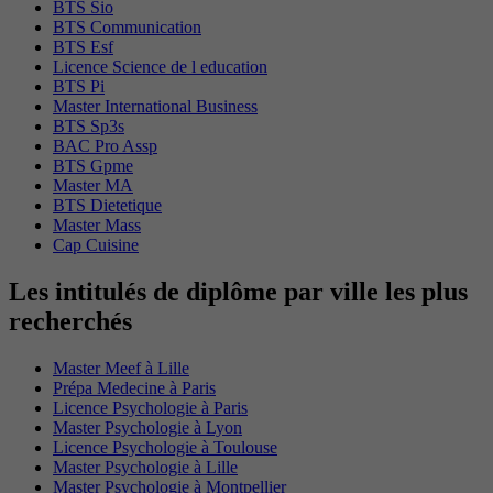
BTS Sio
BTS Communication
BTS Esf
Licence Science de l education
BTS Pi
Master International Business
BTS Sp3s
BAC Pro Assp
BTS Gpme
Master MA
BTS Dietetique
Master Mass
Cap Cuisine
Les intitulés de diplôme par ville les plus
recherchés
Master Meef à Lille
Prépa Medecine à Paris
Licence Psychologie à Paris
Master Psychologie à Lyon
Licence Psychologie à Toulouse
Master Psychologie à Lille
Master Psychologie à Montpellier