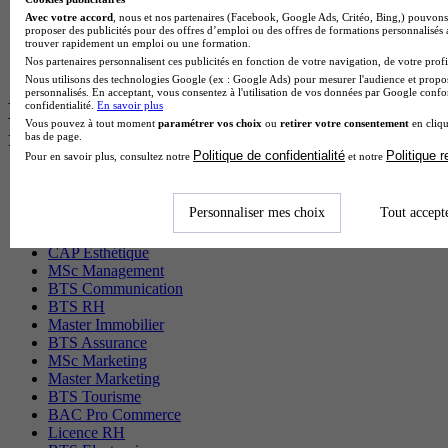
BTS Sta en alternance
Avec votre accord
, nous et nos partenaires (Facebook, Google Ads, Critéo, Bing,) pouvons 
proposer des publicités pour des offres d’emploi ou des offres de formations personnalisés
BTS Iris en alternance
trouver rapidement un emploi ou une formation.
BTS Tpl en alternance
Nos partenaires personnalisent ces publicités en fonction de votre navigation, de votre profil
BTS Ati en alternance
Nous utilisons des technologies Google (ex : Google Ads) pour mesurer l'audience et propos
personnalisés. En acceptant, vous consentez à l'utilisation de vos données par Google conf
Les diplômes par filière les plus
confidentialité.
En savoir plus
Vous pouvez à tout moment
paramétrer vos choix
ou
retirer votre consentement
en cliqu
recherchés
bas de page.
Politique de confidentialité
Politique 
Pour en savoir plus, consultez notre
et notre
CS Sport
Master Sport
Personnaliser mes choix
Tout accept
MBA Marketing
Master Management
CAP Esthétique
MSc Management
BTS Communication
BTS RH
Master Immobilier
BTS Assurance
MSc Marketing
Master Marketing
BTS Tourisme
BAC Pro Commerce
Licence RH