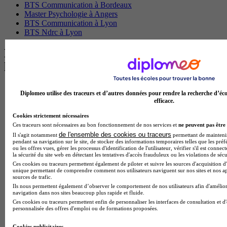
BTS Communication à Bordeaux
Master Psychologie à Angers
BTS Communication à Lyon
BTS Ndrc à Lyon
Les intitulés de diplôme par alternance
les plus recherchés
BTS Esf en alternance
Diplomeo utilise des traceurs et d’autres données pour rendre la recherche d’éco
BTS Dietetique en alternance
efficace.
BTS Mco en alternance
BTS Pi en alternance
Cookies strictement nécessaires
BTS Sp3s en alternance
Ces traceurs sont nécessaires au bon fonctionnement de nos services et
ne peuvent pas être 
Master CCA en alternance
de l'ensemble des cookies ou traceurs
Il s'agit notamment
permettant de maintenir 
pendant sa navigation sur le site, de stocker des informations temporaires telles que les préf
BTS Ndrc en alternance
ou les offres vues, gérer les processus d'identification de l'utilisateur, vérifier s'il est conn
BTS Sam en alternance
la sécurité du site web en détectant les tentatives d'accès frauduleux ou les violations de sécu
Cap Fleuriste en alternance
Ces cookies ou traceurs permettent également de piloter et suivre les sources d'acquisition d'
BTS Sio en alternance
unique permettant de comprendre comment nos utilisateurs naviguent sur nos sites et nos ap
sources de trafic.
MSc Marketing Digital en alternance
Ils nous permettent également d’observer le comportement de nos utilisateurs afin d'amélior
BTS Gpme en alternance
navigation dans nos sites beaucoup plus rapide et fluide.
Cap Electricien en alternance
Ces cookies ou traceurs permettent enfin de personnaliser les interfaces de consultation et d
BTS Gpn en alternance
personnalisée des offres d'emploi ou de formations proposées.
BTS Domotique en alternance
BAC Pro Agora en alternance
Cookies publicitaires