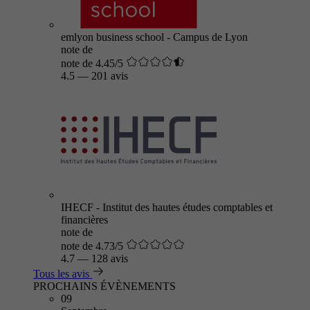
emlyon business school - Campus de Lyon
note de
note de 4.45/5
4.5
—
201 avis
IHECF - Institut des hautes études comptables et
financières
note de
note de 4.73/5
4.7
—
128 avis
Tous les avis
PROCHAINS ÉVÈNEMENTS
09