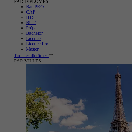
PAR DIPLÔMES
Bac PRO
CAP
BTS
BUT
Prépa
Bachelor
Licence
Licence Pro
Master
Tous les diplômes
PAR VILLES