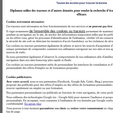
Master Psychologie à Angers
BTS Communication à Lyon
BTS Ndrc à Lyon
Diplomeo utilise des traceurs et d’autres données pour rendre la recherche d’éco
efficace.
Les intitulés de diplôme par alternance
Cookies strictement nécessaires
les plus recherchés
Ces traceurs sont nécessaires au bon fonctionnement de nos services et
ne peuvent pas être 
de l'ensemble des cookies ou traceurs
Il s'agit notamment
permettant de maintenir 
pendant sa navigation sur le site, de stocker des informations temporaires telles que les préf
BTS Esf en alternance
ou les offres vues, gérer les processus d'identification de l'utilisateur, vérifier s'il est conn
la sécurité du site web en détectant les tentatives d'accès frauduleux ou les violations de sécu
BTS Dietetique en alternance
Ces cookies ou traceurs permettent également de piloter et suivre les sources d'acquisition d'
BTS Mco en alternance
unique permettant de comprendre comment nos utilisateurs naviguent sur nos sites et nos ap
BTS Pi en alternance
sources de trafic.
BTS Sp3s en alternance
Ils nous permettent également d’observer le comportement de nos utilisateurs afin d'amélior
Master CCA en alternance
navigation dans nos sites beaucoup plus rapide et fluide.
BTS Ndrc en alternance
Ces cookies ou traceurs permettent enfin de personnaliser les interfaces de consultation et d
personnalisée des offres d'emploi ou de formations proposées.
BTS Sam en alternance
Cap Fleuriste en alternance
Cookies publicitaires
BTS Sio en alternance
Avec votre accord
, nous et nos partenaires (Facebook, Google Ads, Critéo, Bing,) pouvons 
MSc Marketing Digital en alternance
proposer des publicités pour des offres d’emploi ou des offres de formations personnalisés
BTS Gpme en alternance
trouver rapidement un emploi ou une formation.
Cap Electricien en alternance
Nos partenaires personnalisent ces publicités en fonction de votre navigation, de votre profil
BTS Gpn en alternance
Nous utilisons des technologies Google (ex : Google Ads) pour mesurer l'audience et propos
personnalisés. En acceptant, vous consentez à l'utilisation de vos données par Google conf
BTS Domotique en alternance
confidentialité.
En savoir plus
BAC Pro Agora en alternance
Vous pouvez à tout moment
paramétrer vos choix
ou
retirer votre consentement
en cliqu
BTS Sta en alternance
bas de page.