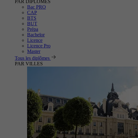
PAR DIPLÔMES
Bac PRO
CAP
BTS
BUT
Prépa
Bachelor
Licence
Licence Pro
Master
Tous les diplômes
PAR VILLES