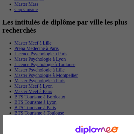
Master Mass
Cap Cuisine
Les intitulés de diplôme par ville les plus
recherchés
Master Meef à Lille
Prépa Medecine à Paris
Licence Psychologie à Paris
Master Psychologie à Lyon
Licence Psychologie à Toulouse
Master Psychologie à Lille
Master Psychologie à Montpellier
Master Psychologie à Paris
Master Meef à Lyon
Master Meef à Paris
BTS Tourisme à Bordeaux
BTS Tourisme à Lyon
BTS Tourisme à Paris
BTS Tourisme à Toulouse
Licence Psychologie à Lille
Master Informatique à Paris
BTS Communication à Bordeaux