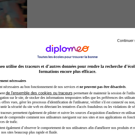
Continuer 
Inspecteur de police
o utilise des traceurs et d’autres données pour rendre la recherche d’écol
formations encore plus efficace.
ement nécessaires
nt nécessaires au bon fonctionnement de nos services et
ne peuvent pas être désactivés
.
de l'ensemble des cookies ou traceurs
ment
permettant de maintenir la session de l'utilis
ation sur le site, de stocker des informations temporaires telles que les préférences des utilisate
offres vues, gérer les processus d'identification de l'utilisateur, vérifier s'il est connecté ou non,
ntir la sécurité du site web en détectant les tentatives d'accès frauduleux ou les violations de sé
raceurs permettent également de piloter et suivre les sources d'acquisition d'audience en utilisan
nt de comprendre comment nos utilisateurs naviguent sur nos sites et nos applications en fonct
Kinésithérapeute sportif
ces de trafic.
tent également d’observer le comportement de nos utilisateurs afin d'améliorer nos produits et r
 nos sites beaucoup plus rapide et fluide.