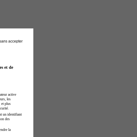
sans accepter
es et de
ateur active
urs, les
 et plus
curité.
t un identifiant
ion des
endre la