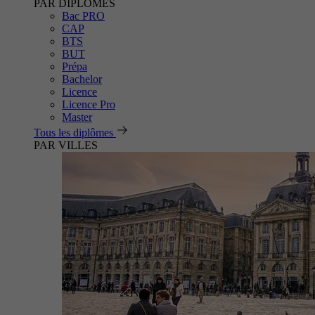
PAR DIPLÔMES
Bac PRO
CAP
BTS
BUT
Prépa
Bachelor
Licence
Licence Pro
Master
Tous les diplômes
PAR VILLES