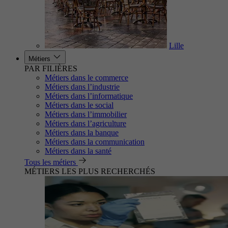
Lille
Métiers
PAR FILIÈRES
Métiers dans le commerce
Métiers dans l’industrie
Métiers dans l’informatique
Métiers dans le social
Métiers dans l’immobilier
Métiers dans l’agriculture
Métiers dans la banque
Métiers dans la communication
Métiers dans la santé
Tous les métiers
MÉTIERS LES PLUS RECHERCHÉS