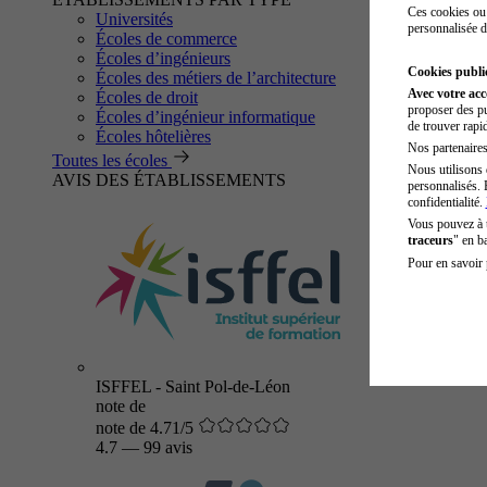
Ces cookies ou 
Universités
personnalisée d
Écoles de commerce
Écoles d’ingénieurs
Cookies public
Écoles des métiers de l’architecture
Avec votre ac
Écoles de droit
proposer des pu
Écoles d’ingénieur informatique
de trouver rapi
Écoles hôtelières
Nos partenaires 
Toutes les écoles
Nous utilisons 
AVIS DES ÉTABLISSEMENTS
personnalisés. 
confidentialité.
Vous pouvez à
traceurs
" en b
Pour en savoir 
ISFFEL - Saint Pol-de-Léon
note de
note de 4.71/5
4.7
—
99 avis