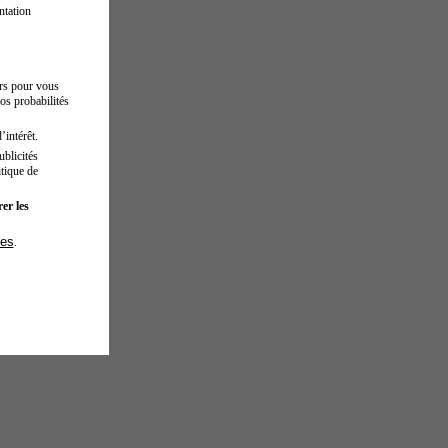
ntation
urs pour vous
os probabilités
’intérêt.
blicités
tique de
er les
ies
.