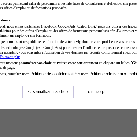
traceurs permettent enfin de personnaliser les interfaces de consultation et d'effectuer une prése
es offres d'emploi ou de formations proposées.
itaires
cord
, nous et nos partenaires (Facebook, Google Ads, Critéo, Bing,) pouvons utiliser des trace
blicités pour des offres d’emploi ou des offres de formations personnalisés afin d’augmenter v
dement un emploi ou une formation.
personnalisent ces publicités en fonction de votre navigation, de votre profil et de vos centres d
des technologies Google (ex : Google Ads) pour mesurer l'audience et proposer des contenus/pu
En acceptant, vous consentez à l'utilisation de vos données par Google conformément à leur poli
En savoir plus
 tout moment
paramétrer vos choix
ou
retirer votre consentement
en cliquant sur le lien "
Gér
as de page.
Politique de confidentialité
Politique relative aux cook
plus, consultez notre
et notre
Personnaliser mes choix
Tout accepter