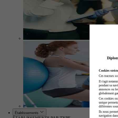
Diplome
Cookies strict
Ces traceurs so
Il s'agit notam
pendant sa navig
annonces ou les 
globalement gara
Ces cookies ou t
unique permetta
différentes sour
Ils nous permet
Établissements
navigation dans
ÉTABLISSEMENTS PAR TYPE