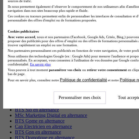
sources de trafic.
Master Informatique à Paris
Ils nous permettent également d’observer le comportement de nos utilisateurs afin d'amélior
BTS Communication à Bordeaux
navigation dans nos sites beaucoup plus rapide et fluide.
Master Psychologie à Angers
Ces cookies ou traceurs permettent enfin de personnaliser les interfaces de consultation et d
BTS Communication à Lyon
personnalisée des offres d'emploi ou de formations proposées.
BTS Ndrc à Lyon
Cookies publicitaires
Les intitulés de diplôme par alternance
Avec votre accord
, nous et nos partenaires (Facebook, Google Ads, Critéo, Bing,) pouvons 
proposer des publicités pour des offres d’emploi ou des offres de formations personnalisés
les plus recherchés
trouver rapidement un emploi ou une formation.
Nos partenaires personnalisent ces publicités en fonction de votre navigation, de votre profil
Nous utilisons des technologies Google (ex : Google Ads) pour mesurer l'audience et propos
BTS Esf en alternance
personnalisés. En acceptant, vous consentez à l'utilisation de vos données par Google conf
confidentialité.
En savoir plus
BTS Dietetique en alternance
Vous pouvez à tout moment
paramétrer vos choix
ou
retirer votre consentement
en cliqu
BTS Mco en alternance
bas de page.
BTS Pi en alternance
Politique de confidentialité
Politique 
Pour en savoir plus, consultez notre
et notre
BTS Sp3s en alternance
Master CCA en alternance
BTS Ndrc en alternance
Personnaliser mes choix
Tout accept
BTS Sam en alternance
Cap Fleuriste en alternance
BTS Sio en alternance
MSc Marketing Digital en alternance
BTS Gpme en alternance
Cap Electricien en alternance
BTS Gpn en alternance
BTS Domotique en alternance