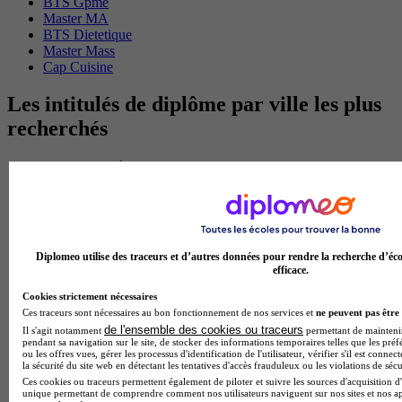
BTS Gpme
Master MA
BTS Dietetique
Master Mass
Cap Cuisine
Les intitulés de diplôme par ville les plus
recherchés
Master Meef à Lille
Prépa Medecine à Paris
Licence Psychologie à Paris
Master Psychologie à Lyon
Licence Psychologie à Toulouse
Master Psychologie à Lille
Diplomeo utilise des traceurs et d’autres données pour rendre la recherche d’éco
Master Psychologie à Montpellier
efficace.
Master Psychologie à Paris
Master Meef à Lyon
Cookies strictement nécessaires
Master Meef à Paris
Ces traceurs sont nécessaires au bon fonctionnement de nos services et
ne peuvent pas être 
BTS Tourisme à Bordeaux
de l'ensemble des cookies ou traceurs
Il s'agit notamment
permettant de maintenir 
pendant sa navigation sur le site, de stocker des informations temporaires telles que les préf
BTS Tourisme à Lyon
ou les offres vues, gérer les processus d'identification de l'utilisateur, vérifier s'il est conn
BTS Tourisme à Paris
la sécurité du site web en détectant les tentatives d'accès frauduleux ou les violations de sécu
BTS Tourisme à Toulouse
Ces cookies ou traceurs permettent également de piloter et suivre les sources d'acquisition d'
Licence Psychologie à Lille
unique permettant de comprendre comment nos utilisateurs naviguent sur nos sites et nos ap