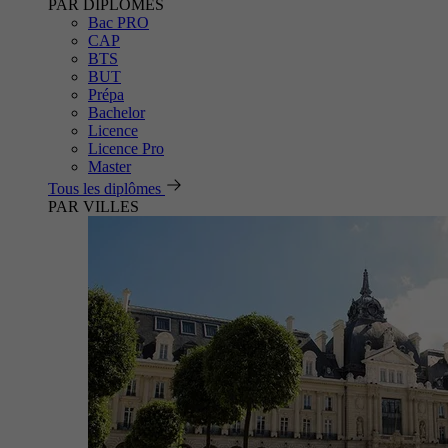
PAR DIPLÔMES
Bac PRO
CAP
BTS
BUT
Prépa
Bachelor
Licence
Licence Pro
Master
Tous les diplômes
PAR VILLES