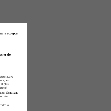
sans accepter
es et de
ateur active
urs, les
 et plus
curité.
t un identifiant
ion des
endre la