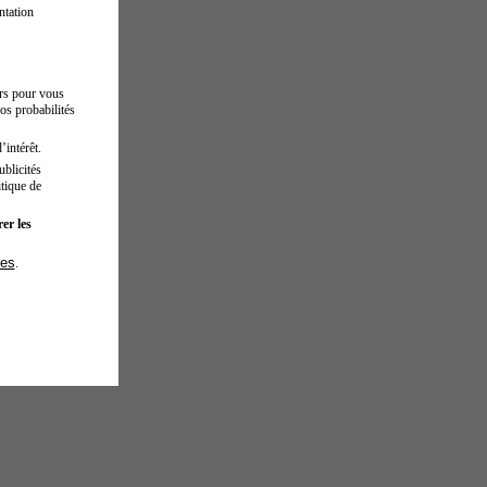
ntation
urs pour vous
os probabilités
’intérêt.
blicités
tique de
er les
ies
.