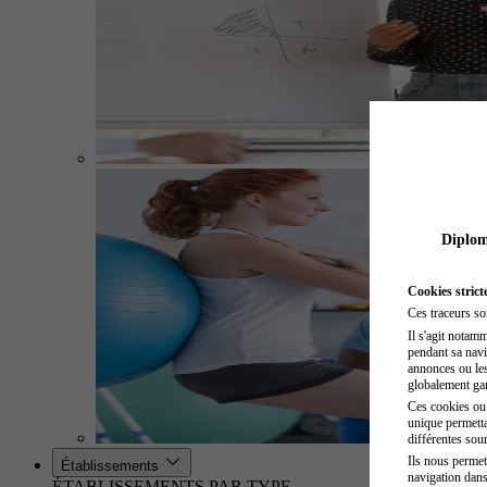
Diplome
Cookies strict
Ces traceurs so
Il s'agit notam
pendant sa navig
annonces ou les 
globalement gara
Ces cookies ou t
unique permetta
différentes sour
Ils nous permet
Établissements
navigation dans
ÉTABLISSEMENTS PAR TYPE