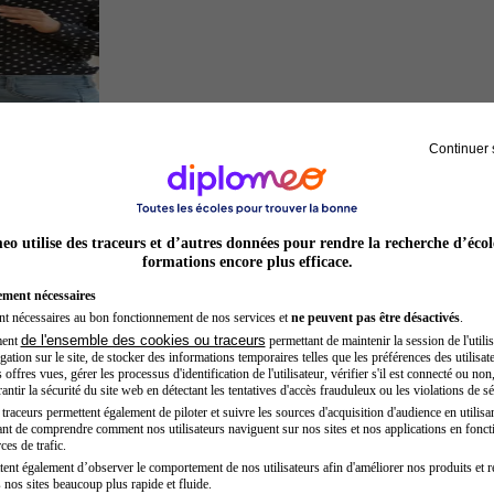
Continuer 
Chef de projet
o utilise des traceurs et d’autres données pour rendre la recherche d’écol
formations encore plus efficace.
ement nécessaires
nt nécessaires au bon fonctionnement de nos services et
ne peuvent pas être désactivés
.
de l'ensemble des cookies ou traceurs
ment
permettant de maintenir la session de l'utilis
ation sur le site, de stocker des informations temporaires telles que les préférences des utilisate
offres vues, gérer les processus d'identification de l'utilisateur, vérifier s'il est connecté ou non,
ntir la sécurité du site web en détectant les tentatives d'accès frauduleux ou les violations de sé
raceurs permettent également de piloter et suivre les sources d'acquisition d'audience en utilisan
nt de comprendre comment nos utilisateurs naviguent sur nos sites et nos applications en fonct
Kinésithérapeute sportif
ces de trafic.
tent également d’observer le comportement de nos utilisateurs afin d'améliorer nos produits et r
 nos sites beaucoup plus rapide et fluide.