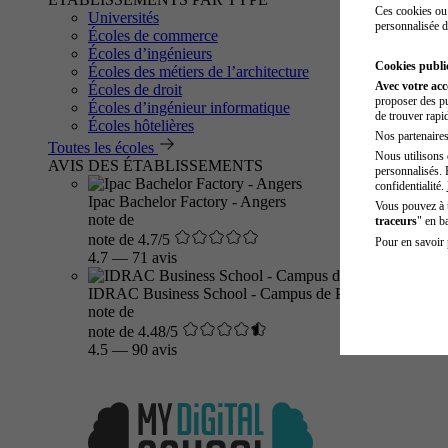
Ces cookies ou 
Universités
personnalisée d
Écoles de commerce
Écoles d’ingénieurs
Cookies public
Écoles des métiers de l’architecture
Avec votre ac
Écoles de droit
proposer des pu
Écoles d’ingénieur informatique
de trouver rapi
Écoles hôtelières
Nos partenaires 
Toutes les écoles
Nous utilisons 
AVIS DES ÉTABLISSEMENTS
personnalisés. 
confidentialité.
Ipac Bachelor Factory - Angers
Vous pouvez à
note de
traceurs
" en b
note de 4.7/5
Pour en savoir 
4.7
—
71 avis
IDRAC Business School - Campus de Paris
note de
note de 4.48/5
4.5
—
90 avis