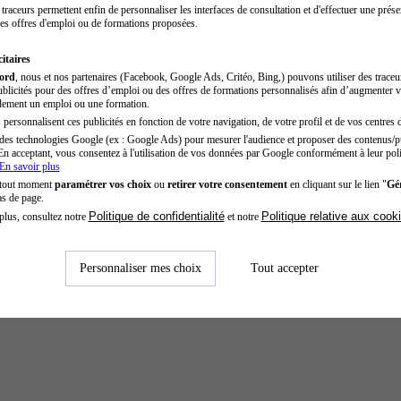
traceurs permettent enfin de personnaliser les interfaces de consultation et d'effectuer une prése
es offres d'emploi ou de formations proposées.
itaires
cord
, nous et nos partenaires (Facebook, Google Ads, Critéo, Bing,) pouvons utiliser des trace
blicités pour des offres d’emploi ou des offres de formations personnalisés afin d’augmenter v
dement un emploi ou une formation.
personnalisent ces publicités en fonction de votre navigation, de votre profil et de vos centres d
des technologies Google (ex : Google Ads) pour mesurer l'audience et proposer des contenus/pu
En acceptant, vous consentez à l'utilisation de vos données par Google conformément à leur poli
En savoir plus
 tout moment
paramétrer vos choix
ou
retirer votre consentement
en cliquant sur le lien "
Gér
as de page.
Politique de confidentialité
Politique relative aux cook
plus, consultez notre
et notre
Personnaliser mes choix
Tout accepter