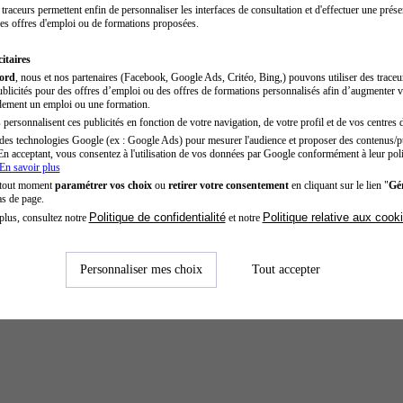
traceurs permettent enfin de personnaliser les interfaces de consultation et d'effectuer une prése
es offres d'emploi ou de formations proposées.
itaires
cord
, nous et nos partenaires (Facebook, Google Ads, Critéo, Bing,) pouvons utiliser des trace
blicités pour des offres d’emploi ou des offres de formations personnalisés afin d’augmenter v
dement un emploi ou une formation.
personnalisent ces publicités en fonction de votre navigation, de votre profil et de vos centres d
des technologies Google (ex : Google Ads) pour mesurer l'audience et proposer des contenus/pu
En acceptant, vous consentez à l'utilisation de vos données par Google conformément à leur poli
En savoir plus
 tout moment
paramétrer vos choix
ou
retirer votre consentement
en cliquant sur le lien "
Gér
as de page.
Politique de confidentialité
Politique relative aux cook
plus, consultez notre
et notre
Personnaliser mes choix
Tout accepter