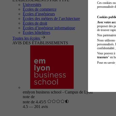
Ces cookies ou 
Universités
personnalisée d
Écoles de commerce
Écoles d’ingénieurs
Cookies public
Écoles des métiers de l’architecture
Avec votre ac
Écoles de droit
proposer des pu
Écoles d’ingénieur informatique
de trouver rapi
Écoles hôtelières
Nos partenaires 
Toutes les écoles
Nous utilisons 
AVIS DES ÉTABLISSEMENTS
personnalisés. 
confidentialité.
Vous pouvez à
traceurs
" en b
Pour en savoir 
emlyon business school - Campus de Lyon
note de
note de 4.45/5
4.5
—
201 avis