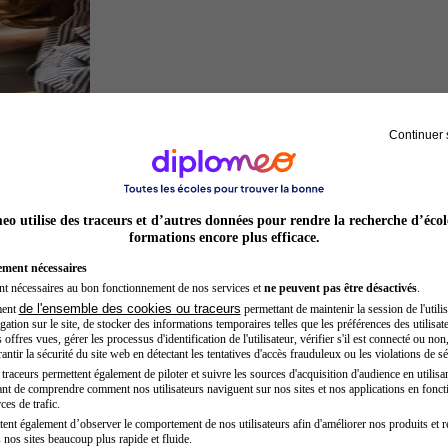
Continuer 
Architecte
o utilise des traceurs et d’autres données pour rendre la recherche d’écol
formations encore plus efficace.
ement nécessaires
nt nécessaires au bon fonctionnement de nos services et
ne peuvent pas être désactivés
.
de l'ensemble des cookies ou traceurs
ment
permettant de maintenir la session de l'utilis
ation sur le site, de stocker des informations temporaires telles que les préférences des utilisate
offres vues, gérer les processus d'identification de l'utilisateur, vérifier s'il est connecté ou non,
ntir la sécurité du site web en détectant les tentatives d'accès frauduleux ou les violations de sé
raceurs permettent également de piloter et suivre les sources d'acquisition d'audience en utilisan
nt de comprendre comment nos utilisateurs naviguent sur nos sites et nos applications en fonct
Chef de projet
ces de trafic.
tent également d’observer le comportement de nos utilisateurs afin d'améliorer nos produits et r
 nos sites beaucoup plus rapide et fluide.