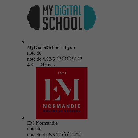
MyDigitalSchool - Lyon
note de
note de 4.93/5
4.9
—
60 avis
EM Normandie
note de
note de 4.06/5