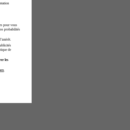
ntation
urs pour vous
os probabilités
’intérêt.
blicités
tique de
er les
ies
.