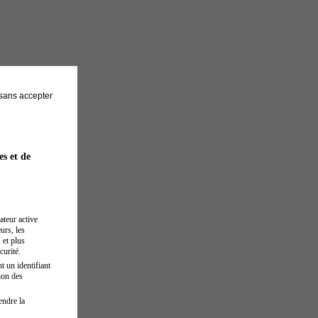
sans accepter
es et de
ateur active
urs, les
 et plus
curité.
t un identifiant
ion des
endre la