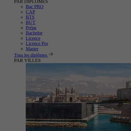
PAR DIPLÔMES
Bac PRO
CAP
BTS
BUT
Prépa
Bachelor
Licence
Licence Pro
Master
Tous les diplômes
PAR VILLES