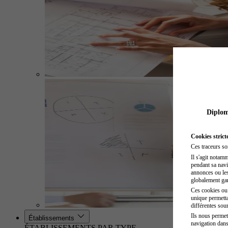
Diplome
Cookies strict
Ces traceurs so
Il s'agit notam
pendant sa navig
annonces ou les 
globalement gara
Ces cookies ou t
unique permetta
différentes sour
Ils nous permet
Établissements
navigation dans
ÉTABLISSEMENTS PAR TYPE