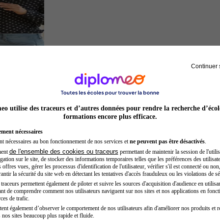
Continuer 
Chef de projet
o utilise des traceurs et d’autres données pour rendre la recherche d’écol
formations encore plus efficace.
ement nécessaires
nt nécessaires au bon fonctionnement de nos services et
ne peuvent pas être désactivés
.
de l'ensemble des cookies ou traceurs
ment
permettant de maintenir la session de l'utilis
ation sur le site, de stocker des informations temporaires telles que les préférences des utilisate
offres vues, gérer les processus d'identification de l'utilisateur, vérifier s'il est connecté ou non,
ntir la sécurité du site web en détectant les tentatives d'accès frauduleux ou les violations de sé
raceurs permettent également de piloter et suivre les sources d'acquisition d'audience en utilisan
nt de comprendre comment nos utilisateurs naviguent sur nos sites et nos applications en fonct
Auxiliaire de puériculture
ces de trafic.
tent également d’observer le comportement de nos utilisateurs afin d'améliorer nos produits et r
 nos sites beaucoup plus rapide et fluide.