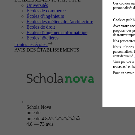
Ces cookies ou 
Universités
personnalisée d
Écoles de commerce
Écoles d’ingénieurs
Cookies public
Écoles des métiers de l’architecture
Avec votre ac
Écoles de droit
proposer des pu
Écoles d’ingénieur informatique
de trouver rapi
Écoles hôtelières
Nos partenaires 
Toutes les écoles
Nous utilisons 
AVIS DES ÉTABLISSEMENTS
personnalisés. 
confidentialité.
Vous pouvez à
traceurs
" en b
Pour en savoir 
Schola Nova
note de
note de 4.82/5
4.8
—
73 avis