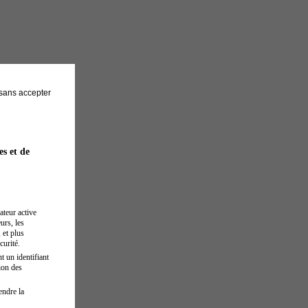
sans accepter
es et de
ateur active
urs, les
 et plus
curité.
t un identifiant
ion des
endre la