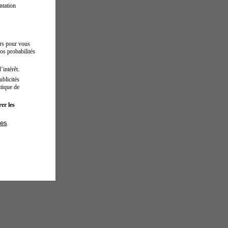
ntation
urs pour vous
os probabilités
’intérêt.
blicités
tique de
er les
ies
.