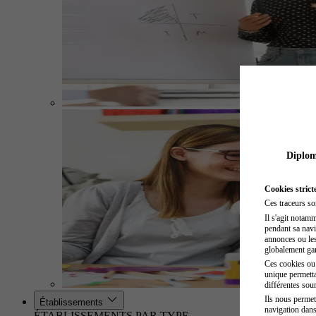
Diplome
Cookies strict
Ces traceurs so
Il s'agit notam
pendant sa navig
annonces ou les 
globalement gara
Ces cookies ou t
unique permetta
différentes sour
Ils nous permet
Établissements
navigation dans
ÉTABLISSEMENTS PAR TYPE