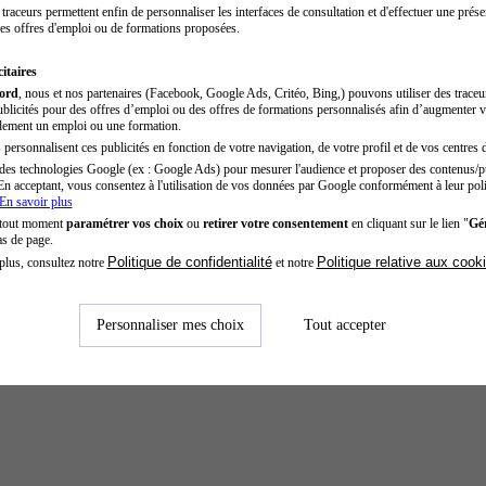
traceurs permettent enfin de personnaliser les interfaces de consultation et d'effectuer une prése
es offres d'emploi ou de formations proposées.
itaires
cord
, nous et nos partenaires (Facebook, Google Ads, Critéo, Bing,) pouvons utiliser des trace
blicités pour des offres d’emploi ou des offres de formations personnalisés afin d’augmenter v
dement un emploi ou une formation.
personnalisent ces publicités en fonction de votre navigation, de votre profil et de vos centres d
des technologies Google (ex : Google Ads) pour mesurer l'audience et proposer des contenus/pu
En acceptant, vous consentez à l'utilisation de vos données par Google conformément à leur poli
En savoir plus
 tout moment
paramétrer vos choix
ou
retirer votre consentement
en cliquant sur le lien "
Gér
as de page.
Politique de confidentialité
Politique relative aux cook
plus, consultez notre
et notre
Personnaliser mes choix
Tout accepter