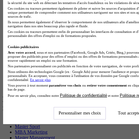
BTS Sp3s en alternance
la sécurité du site web en détectant les tentatives d'accès frauduleux ou les violations de sécu
Master CCA en alternance
Ces cookies ou traceurs permettent également de piloter et suivre les sources d'acquisition d'
unique permettant de comprendre comment nos utilisateurs naviguent sur nos sites et nos ap
BTS Ndrc en alternance
sources de trafic.
BTS Sam en alternance
Ils nous permettent également d’observer le comportement de nos utilisateurs afin d'amélior
Cap Fleuriste en alternance
navigation dans nos sites beaucoup plus rapide et fluide.
BTS Sio en alternance
Ces cookies ou traceurs permettent enfin de personnaliser les interfaces de consultation et d
MSc Marketing Digital en alternance
personnalisée des offres d'emploi ou de formations proposées.
BTS Gpme en alternance
Cap Electricien en alternance
Cookies publicitaires
BTS Gpn en alternance
Avec votre accord
, nous et nos partenaires (Facebook, Google Ads, Critéo, Bing,) pouvons 
proposer des publicités pour des offres d’emploi ou des offres de formations personnalisés
BTS Domotique en alternance
trouver rapidement un emploi ou une formation.
BAC Pro Agora en alternance
Nos partenaires personnalisent ces publicités en fonction de votre navigation, de votre profil
BTS Sta en alternance
Nous utilisons des technologies Google (ex : Google Ads) pour mesurer l'audience et propos
BTS Iris en alternance
personnalisés. En acceptant, vous consentez à l'utilisation de vos données par Google conf
confidentialité.
En savoir plus
BTS Tpl en alternance
Vous pouvez à tout moment
paramétrer vos choix
ou
retirer votre consentement
en cliqu
BTS Ati en alternance
bas de page.
Politique de confidentialité
Politique 
Pour en savoir plus, consultez notre
et notre
Les diplômes par filière les plus
recherchés
Personnaliser mes choix
Tout accept
CS Sport
Master Sport
MBA Marketing
Master Management