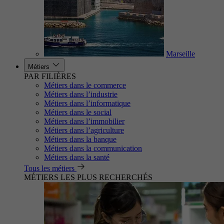
Marseille
Métiers
PAR FILIÈRES
Métiers dans le commerce
Métiers dans l’industrie
Métiers dans l’informatique
Métiers dans le social
Métiers dans l’immobilier
Métiers dans l’agriculture
Métiers dans la banque
Métiers dans la communication
Métiers dans la santé
Tous les métiers
MÉTIERS LES PLUS RECHERCHÉS