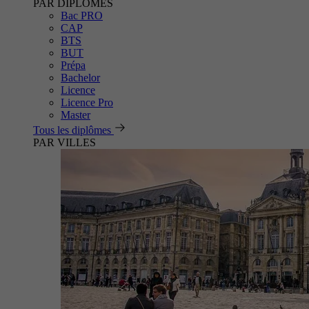
PAR DIPLÔMES
Bac PRO
CAP
BTS
BUT
Prépa
Bachelor
Licence
Licence Pro
Master
Tous les diplômes
PAR VILLES