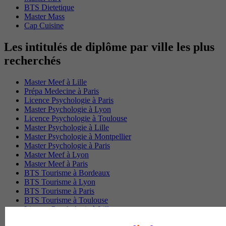
BTS Dietetique
Master Mass
Cap Cuisine
Les intitulés de diplôme par ville les plus
recherchés
Master Meef à Lille
Prépa Medecine à Paris
Licence Psychologie à Paris
Master Psychologie à Lyon
Licence Psychologie à Toulouse
Master Psychologie à Lille
Master Psychologie à Montpellier
Master Psychologie à Paris
Master Meef à Lyon
Master Meef à Paris
BTS Tourisme à Bordeaux
BTS Tourisme à Lyon
BTS Tourisme à Paris
BTS Tourisme à Toulouse
Licence Psychologie à Lille
Master Informatique à Paris