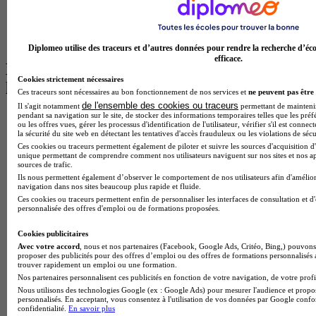
BTS Communication à Bordeaux
Master Psychologie à Angers
BTS Communication à Lyon
BTS Ndrc à Lyon
Diplomeo utilise des traceurs et d’autres données pour rendre la recherche d’éco
efficace.
Les intitulés de diplôme par alternance
Cookies strictement nécessaires
les plus recherchés
Ces traceurs sont nécessaires au bon fonctionnement de nos services et
ne peuvent pas être 
de l'ensemble des cookies ou traceurs
Il s'agit notamment
permettant de maintenir 
pendant sa navigation sur le site, de stocker des informations temporaires telles que les préf
BTS Esf en alternance
ou les offres vues, gérer les processus d'identification de l'utilisateur, vérifier s'il est conn
BTS Dietetique en alternance
la sécurité du site web en détectant les tentatives d'accès frauduleux ou les violations de sécu
BTS Mco en alternance
Ces cookies ou traceurs permettent également de piloter et suivre les sources d'acquisition d'
BTS Pi en alternance
unique permettant de comprendre comment nos utilisateurs naviguent sur nos sites et nos ap
sources de trafic.
BTS Sp3s en alternance
Ils nous permettent également d’observer le comportement de nos utilisateurs afin d'amélior
Master CCA en alternance
navigation dans nos sites beaucoup plus rapide et fluide.
BTS Ndrc en alternance
Ces cookies ou traceurs permettent enfin de personnaliser les interfaces de consultation et d
BTS Sam en alternance
personnalisée des offres d'emploi ou de formations proposées.
Cap Fleuriste en alternance
BTS Sio en alternance
Cookies publicitaires
MSc Marketing Digital en alternance
Avec votre accord
, nous et nos partenaires (Facebook, Google Ads, Critéo, Bing,) pouvons 
proposer des publicités pour des offres d’emploi ou des offres de formations personnalisés
BTS Gpme en alternance
trouver rapidement un emploi ou une formation.
Cap Electricien en alternance
Nos partenaires personnalisent ces publicités en fonction de votre navigation, de votre profil
BTS Gpn en alternance
Nous utilisons des technologies Google (ex : Google Ads) pour mesurer l'audience et propos
BTS Domotique en alternance
personnalisés. En acceptant, vous consentez à l'utilisation de vos données par Google conf
BAC Pro Agora en alternance
confidentialité.
En savoir plus