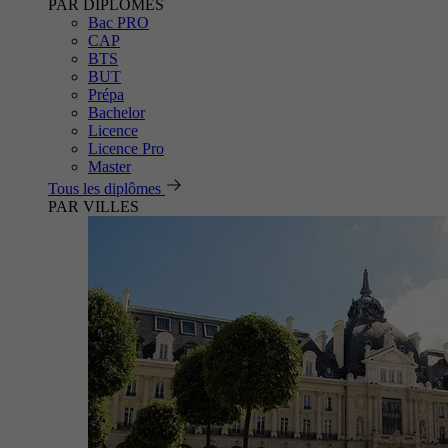
PAR DIPLÔMES
Bac PRO
CAP
BTS
BUT
Prépa
Bachelor
Licence
Licence Pro
Master
Tous les diplômes
PAR VILLES