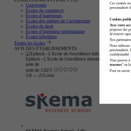
Ces cookies ou 
Universités
personnalisée d
Écoles de commerce
Écoles d’ingénieurs
Cookies public
Écoles des métiers de l’architecture
Avec votre ac
Écoles de droit
proposer des pu
Écoles d’ingénieur informatique
de trouver rapi
Écoles hôtelières
Nos partenaires 
Toutes les écoles
Nous utilisons 
AVIS DES ÉTABLISSEMENTS
personnalisés. 
confidentialité.
Epitech - L'Ecole de l'excellence informatique
Vous pouvez à
note de
traceurs
" en b
note de 3.82/5
Pour en savoir 
3.8
—
215 avis
SKEMA Business School - Lille