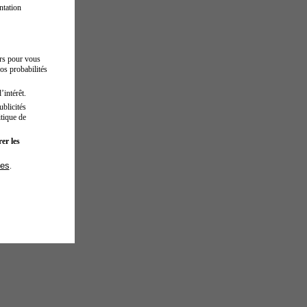
ntation
urs pour vous
os probabilités
’intérêt.
blicités
tique de
er les
ies
.