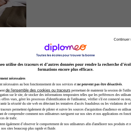
Continuer 
Sage-femme
o utilise des traceurs et d’autres données pour rendre la recherche d’écol
formations encore plus efficace.
ement nécessaires
nt nécessaires au bon fonctionnement de nos services et
ne peuvent pas être désactivés
.
de l'ensemble des cookies ou traceurs
ment
permettant de maintenir la session de l'utilis
ation sur le site, de stocker des informations temporaires telles que les préférences des utilisate
offres vues, gérer les processus d'identification de l'utilisateur, vérifier s'il est connecté ou non,
ntir la sécurité du site web en détectant les tentatives d'accès frauduleux ou les violations de sé
raceurs permettent également de piloter et suivre les sources d'acquisition d'audience en utilisan
nt de comprendre comment nos utilisateurs naviguent sur nos sites et nos applications en fonct
Kinésithérapeute sportif
ces de trafic.
tent également d’observer le comportement de nos utilisateurs afin d'améliorer nos produits et r
 nos sites beaucoup plus rapide et fluide.