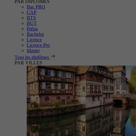
PAR DIPLÔMES
Bac PRO
CAP
BTS
BUT
Prépa
Bachelor
Licence
Licence Pro
Master
Tous les diplômes
PAR VILLES