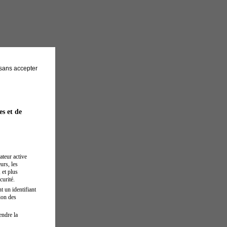
sans accepter
es et de
ateur active
urs, les
 et plus
curité.
t un identifiant
ion des
endre la