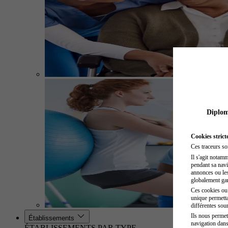
Diplome
Cookies strict
Ces traceurs so
Il s'agit notam
pendant sa navig
annonces ou les 
globalement gara
Ces cookies ou t
unique permetta
différentes sour
Ils nous permet
Établissements
navigation dans
ÉTABLISSEMENTS PAR TYPE