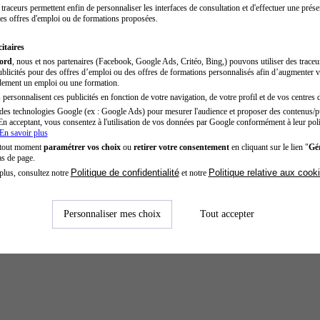
traceurs permettent enfin de personnaliser les interfaces de consultation et d'effectuer une prése
es offres d'emploi ou de formations proposées.
itaires
cord
, nous et nos partenaires (Facebook, Google Ads, Critéo, Bing,) pouvons utiliser des trace
blicités pour des offres d’emploi ou des offres de formations personnalisés afin d’augmenter v
dement un emploi ou une formation.
personnalisent ces publicités en fonction de votre navigation, de votre profil et de vos centres d
des technologies Google (ex : Google Ads) pour mesurer l'audience et proposer des contenus/pu
En acceptant, vous consentez à l'utilisation de vos données par Google conformément à leur poli
En savoir plus
 tout moment
paramétrer vos choix
ou
retirer votre consentement
en cliquant sur le lien "
Gér
as de page.
Politique de confidentialité
Politique relative aux cook
plus, consultez notre
et notre
Personnaliser mes choix
Tout accepter