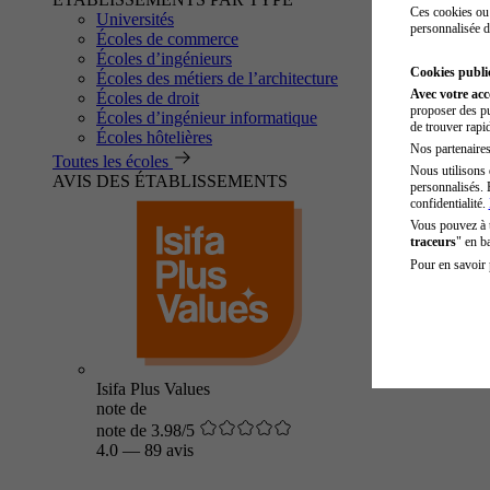
Ces cookies ou 
Universités
personnalisée d
Écoles de commerce
Écoles d’ingénieurs
Cookies public
Écoles des métiers de l’architecture
Avec votre ac
Écoles de droit
proposer des pu
Écoles d’ingénieur informatique
de trouver rapi
Écoles hôtelières
Nos partenaires 
Toutes les écoles
Nous utilisons 
AVIS DES ÉTABLISSEMENTS
personnalisés. 
confidentialité.
Vous pouvez à
traceurs
" en b
Pour en savoir 
Isifa Plus Values
note de
note de 3.98/5
4.0
—
89 avis