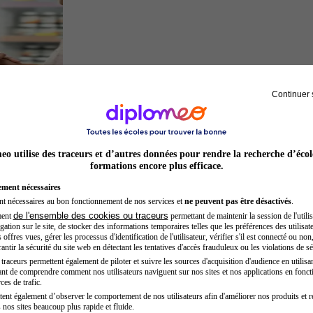
Continuer 
Préparateur en pharmacie
o utilise des traceurs et d’autres données pour rendre la recherche d’écol
formations encore plus efficace.
ement nécessaires
nt nécessaires au bon fonctionnement de nos services et
ne peuvent pas être désactivés
.
de l'ensemble des cookies ou traceurs
ment
permettant de maintenir la session de l'utilis
ation sur le site, de stocker des informations temporaires telles que les préférences des utilisate
offres vues, gérer les processus d'identification de l'utilisateur, vérifier s'il est connecté ou non,
ntir la sécurité du site web en détectant les tentatives d'accès frauduleux ou les violations de sé
raceurs permettent également de piloter et suivre les sources d'acquisition d'audience en utilisan
nt de comprendre comment nos utilisateurs naviguent sur nos sites et nos applications en fonct
Développeur web
ces de trafic.
tent également d’observer le comportement de nos utilisateurs afin d'améliorer nos produits et r
 nos sites beaucoup plus rapide et fluide.