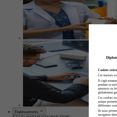
Diplome
Cookies strict
Ces traceurs so
Il s'agit notam
pendant sa navig
annonces ou les 
globalement gara
Ces cookies ou t
unique permetta
différentes sour
Ils nous permet
Établissements
navigation dans
ÉTABLISSEMENTS PAR TYPE