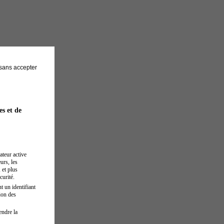
sans accepter
es et de
ateur active
urs, les
 et plus
curité.
t un identifiant
ion des
endre la