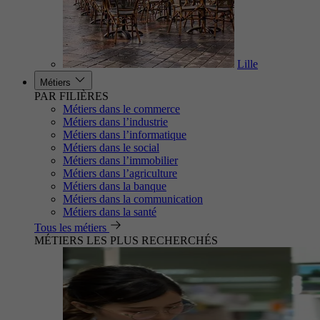
Lille
Métiers
PAR FILIÈRES
Métiers dans le commerce
Métiers dans l’industrie
Métiers dans l’informatique
Métiers dans le social
Métiers dans l’immobilier
Métiers dans l’agriculture
Métiers dans la banque
Métiers dans la communication
Métiers dans la santé
Tous les métiers
MÉTIERS LES PLUS RECHERCHÉS