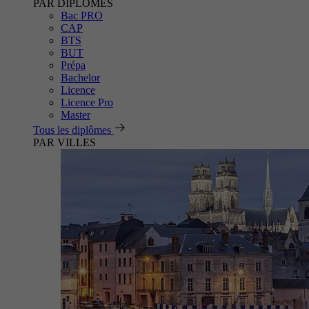
PAR DIPLÔMES
Bac PRO
CAP
BTS
BUT
Prépa
Bachelor
Licence
Licence Pro
Master
Tous les diplômes
PAR VILLES