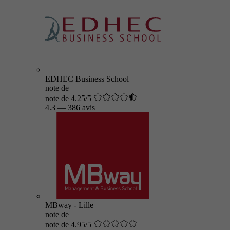
EDHEC Business School
note de
note de 4.25/5
4.3
—
386 avis
MBway - Lille
note de
note de 4.95/5