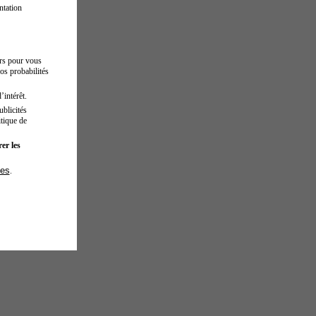
ntation
urs pour vous
os probabilités
’intérêt.
blicités
tique de
er les
ies
.