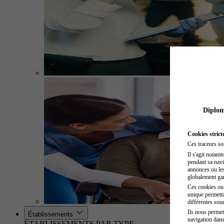
Diplome
Cookies strict
Ces traceurs so
Il s'agit notam
pendant sa navig
annonces ou les 
globalement gara
Ces cookies ou t
unique permetta
différentes sour
Ils nous permet
Établissements
navigation dans
ÉTABLISSEMENTS PAR TYPE