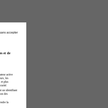
sans accepter
es et de
ateur active
urs, les
 et plus
curité.
t un identifiant
ion des
endre la