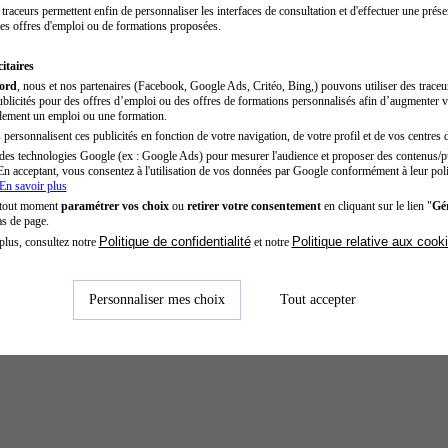
traceurs permettent enfin de personnaliser les interfaces de consultation et d'effectuer une prése
es offres d'emploi ou de formations proposées.
itaires
cord
, nous et nos partenaires (Facebook, Google Ads, Critéo, Bing,) pouvons utiliser des trace
blicités pour des offres d’emploi ou des offres de formations personnalisés afin d’augmenter v
dement un emploi ou une formation.
personnalisent ces publicités en fonction de votre navigation, de votre profil et de vos centres d
des technologies Google (ex : Google Ads) pour mesurer l'audience et proposer des contenus/pu
En acceptant, vous consentez à l'utilisation de vos données par Google conformément à leur poli
En savoir plus
 tout moment
paramétrer vos choix
ou
retirer votre consentement
en cliquant sur le lien "
Gér
as de page.
Politique de confidentialité
Politique relative aux cook
plus, consultez notre
et notre
Personnaliser mes choix
Tout accepter