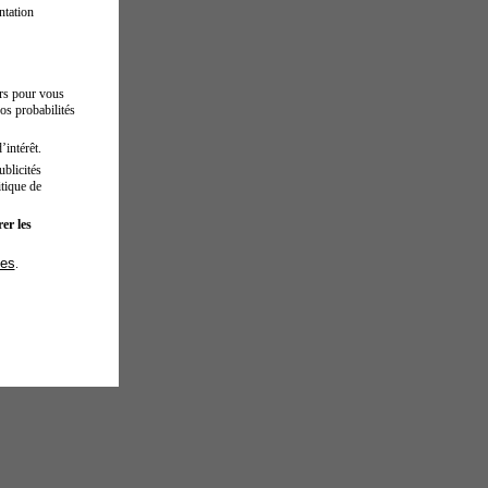
ntation
urs pour vous
os probabilités
’intérêt.
blicités
tique de
er les
ies
.