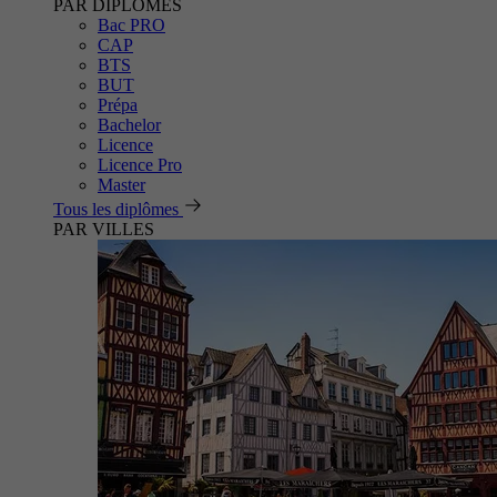
PAR DIPLÔMES
Bac PRO
CAP
BTS
BUT
Prépa
Bachelor
Licence
Licence Pro
Master
Tous les diplômes
PAR VILLES