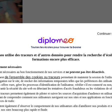
Continuer 
Inspecteur de police
o utilise des traceurs et d’autres données pour rendre la recherche d’écol
formations encore plus efficace.
ement nécessaires
nt nécessaires au bon fonctionnement de nos services et
ne peuvent pas être désactivés
.
de l'ensemble des cookies ou traceurs
ment
permettant de maintenir la session de l'utilis
ation sur le site, de stocker des informations temporaires telles que les préférences des utilisate
offres vues, gérer les processus d'identification de l'utilisateur, vérifier s'il est connecté ou non,
ntir la sécurité du site web en détectant les tentatives d'accès frauduleux ou les violations de sé
raceurs permettent également de piloter et suivre les sources d'acquisition d'audience en utilisan
nt de comprendre comment nos utilisateurs naviguent sur nos sites et nos applications en fonct
Sage-femme
ces de trafic.
tent également d’observer le comportement de nos utilisateurs afin d'améliorer nos produits et r
 nos sites beaucoup plus rapide et fluide.