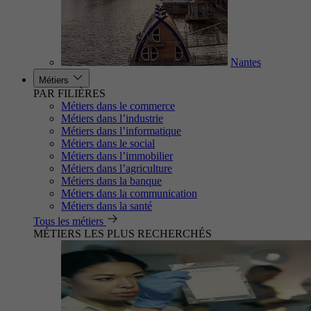
Nantes
Métiers
PAR FILIÈRES
Métiers dans le commerce
Métiers dans l’industrie
Métiers dans l’informatique
Métiers dans le social
Métiers dans l’immobilier
Métiers dans l’agriculture
Métiers dans la banque
Métiers dans la communication
Métiers dans la santé
Tous les métiers
MÉTIERS LES PLUS RECHERCHÉS