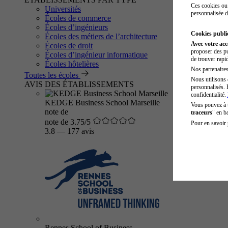
Ces cookies ou 
Universités
personnalisée d
Écoles de commerce
Écoles d’ingénieurs
Cookies public
Écoles des métiers de l’architecture
Avec votre ac
Écoles de droit
proposer des pu
Écoles d’ingénieur informatique
de trouver rapi
Écoles hôtelières
Nos partenaires 
Toutes les écoles
Nous utilisons 
AVIS DES ÉTABLISSEMENTS
personnalisés. 
confidentialité.
KEDGE Business School Marseille
Vous pouvez à
note de
traceurs
" en b
note de 3.75/5
Pour en savoir 
3.8
—
177 avis
Rennes School of Business