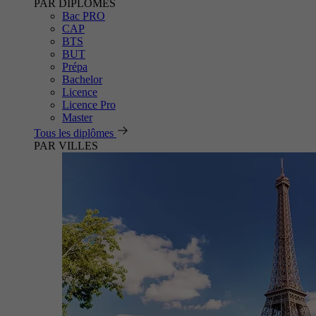
PAR DIPLÔMES
Bac PRO
CAP
BTS
BUT
Prépa
Bachelor
Licence
Licence Pro
Master
Tous les diplômes
PAR VILLES