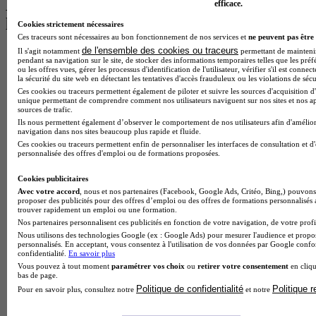
Les intitulés de diplôme par alternance
efficace.
les plus recherchés
Cookies strictement nécessaires
Ces traceurs sont nécessaires au bon fonctionnement de nos services et
ne peuvent pas être 
de l'ensemble des cookies ou traceurs
Il s'agit notamment
permettant de maintenir 
BTS Esf en alternance
pendant sa navigation sur le site, de stocker des informations temporaires telles que les préf
BTS Dietetique en alternance
ou les offres vues, gérer les processus d'identification de l'utilisateur, vérifier s'il est conn
BTS Mco en alternance
la sécurité du site web en détectant les tentatives d'accès frauduleux ou les violations de sécu
BTS Pi en alternance
Ces cookies ou traceurs permettent également de piloter et suivre les sources d'acquisition d'
unique permettant de comprendre comment nos utilisateurs naviguent sur nos sites et nos ap
BTS Sp3s en alternance
sources de trafic.
Master CCA en alternance
Ils nous permettent également d’observer le comportement de nos utilisateurs afin d'amélior
BTS Ndrc en alternance
navigation dans nos sites beaucoup plus rapide et fluide.
BTS Sam en alternance
Ces cookies ou traceurs permettent enfin de personnaliser les interfaces de consultation et d
personnalisée des offres d'emploi ou de formations proposées.
Cap Fleuriste en alternance
BTS Sio en alternance
Cookies publicitaires
MSc Marketing Digital en alternance
Avec votre accord
, nous et nos partenaires (Facebook, Google Ads, Critéo, Bing,) pouvons 
BTS Gpme en alternance
proposer des publicités pour des offres d’emploi ou des offres de formations personnalisés
Cap Electricien en alternance
trouver rapidement un emploi ou une formation.
BTS Gpn en alternance
Nos partenaires personnalisent ces publicités en fonction de votre navigation, de votre profil
BTS Domotique en alternance
Nous utilisons des technologies Google (ex : Google Ads) pour mesurer l'audience et propos
BAC Pro Agora en alternance
personnalisés. En acceptant, vous consentez à l'utilisation de vos données par Google conf
confidentialité.
En savoir plus
BTS Sta en alternance
Vous pouvez à tout moment
paramétrer vos choix
ou
retirer votre consentement
en cliqu
BTS Iris en alternance
bas de page.
BTS Tpl en alternance
Politique de confidentialité
Politique 
Pour en savoir plus, consultez notre
et notre
BTS Ati en alternance