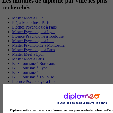
Les intitulés de diplôme par ville les plus
recherchés
Master Meef à Lille
Prépa Medecine à Paris
Licence Psychologie à Paris
Master Psychologie à Lyon
Licence Psychologie à Toulouse
Master Psychologie à Lille
Master Psychologie à Montpellier
Master Psychologie à Paris
Master Meef à Lyon
Master Meef à Paris
BTS Tourisme à Bordeaux
BTS Tourisme à Lyon
BTS Tourisme à Paris
BTS Tourisme à Toulouse
Licence Psychologie à Lille
Master Informatique à Paris
BTS Communication à Bordeaux
Master Psychologie à Angers
BTS Communication à Lyon
BTS Ndrc à Lyon
Diplomeo utilise des traceurs et d’autres données pour rendre la recherche d’éco