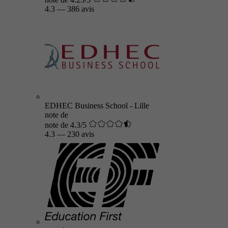
4.3
—
386 avis
EDHEC Business School - Lille
note de
note de 4.3/5
4.3
—
230 avis