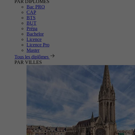
PAR DIPLÔMES
Bac PRO
CAP
BTS
BUT
Prépa
Bachelor
Licence
Licence Pro
Master
Tous les diplômes
PAR VILLES