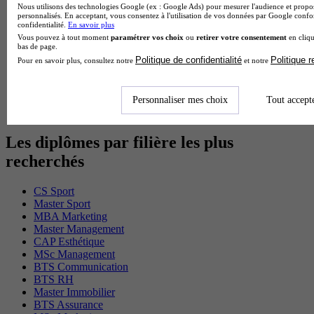
Nous utilisons des technologies Google (ex : Google Ads) pour mesurer l'audience et propos
BTS Gpme en alternance
personnalisés. En acceptant, vous consentez à l'utilisation de vos données par Google conf
Cap Electricien en alternance
confidentialité.
En savoir plus
BTS Gpn en alternance
Vous pouvez à tout moment
paramétrer vos choix
ou
retirer votre consentement
en cliqu
bas de page.
BTS Domotique en alternance
Politique de confidentialité
Politique 
Pour en savoir plus, consultez notre
et notre
BAC Pro Agora en alternance
BTS Sta en alternance
BTS Iris en alternance
BTS Tpl en alternance
Personnaliser mes choix
Tout accept
BTS Ati en alternance
Les diplômes par filière les plus
recherchés
CS Sport
Master Sport
MBA Marketing
Master Management
CAP Esthétique
MSc Management
BTS Communication
BTS RH
Master Immobilier
BTS Assurance