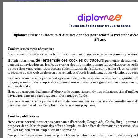
BTS Tourisme à Lyon
BTS Tourisme à Paris
BTS Tourisme à Toulouse
Licence Psychologie à Lille
Master Informatique à Paris
BTS Communication à Bordeaux
Diplomeo utilise des traceurs et d’autres données pour rendre la recherche d’éco
Master Psychologie à Angers
efficace.
BTS Communication à Lyon
BTS Ndrc à Lyon
Cookies strictement nécessaires
Ces traceurs sont nécessaires au bon fonctionnement de nos services et
ne peuvent pas être 
Les intitulés de diplôme par alternance
de l'ensemble des cookies ou traceurs
Il s'agit notamment
permettant de maintenir 
pendant sa navigation sur le site, de stocker des informations temporaires telles que les préf
les plus recherchés
ou les offres vues, gérer les processus d'identification de l'utilisateur, vérifier s'il est conn
la sécurité du site web en détectant les tentatives d'accès frauduleux ou les violations de sécu
Ces cookies ou traceurs permettent également de piloter et suivre les sources d'acquisition d'
BTS Esf en alternance
unique permettant de comprendre comment nos utilisateurs naviguent sur nos sites et nos ap
sources de trafic.
BTS Dietetique en alternance
Ils nous permettent également d’observer le comportement de nos utilisateurs afin d'amélior
BTS Mco en alternance
navigation dans nos sites beaucoup plus rapide et fluide.
BTS Pi en alternance
Ces cookies ou traceurs permettent enfin de personnaliser les interfaces de consultation et d
BTS Sp3s en alternance
personnalisée des offres d'emploi ou de formations proposées.
Master CCA en alternance
BTS Ndrc en alternance
Cookies publicitaires
BTS Sam en alternance
Avec votre accord
, nous et nos partenaires (Facebook, Google Ads, Critéo, Bing,) pouvons 
proposer des publicités pour des offres d’emploi ou des offres de formations personnalisés
Cap Fleuriste en alternance
trouver rapidement un emploi ou une formation.
BTS Sio en alternance
Nos partenaires personnalisent ces publicités en fonction de votre navigation, de votre profil
MSc Marketing Digital en alternance