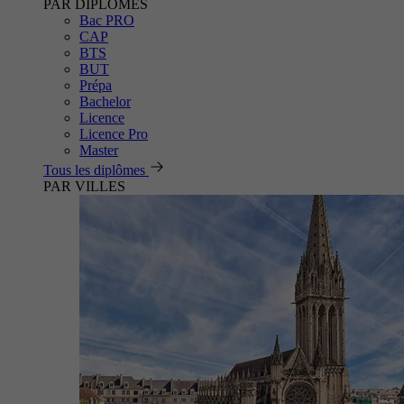
PAR DIPLÔMES
Bac PRO
CAP
BTS
BUT
Prépa
Bachelor
Licence
Licence Pro
Master
Tous les diplômes
PAR VILLES