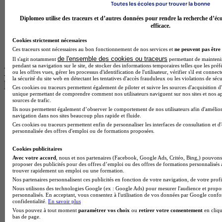
Licence Psychologie à Lille
Master Informatique à Paris
Diplomeo utilise des traceurs et d’autres données pour rendre la recherche d’éco
BTS Communication à Bordeaux
efficace.
Master Psychologie à Angers
Cookies strictement nécessaires
BTS Communication à Lyon
Ces traceurs sont nécessaires au bon fonctionnement de nos services et
ne peuvent pas être 
BTS Ndrc à Lyon
de l'ensemble des cookies ou traceurs
Il s'agit notamment
permettant de maintenir 
pendant sa navigation sur le site, de stocker des informations temporaires telles que les préf
Les intitulés de diplôme par alternance
ou les offres vues, gérer les processus d'identification de l'utilisateur, vérifier s'il est conn
la sécurité du site web en détectant les tentatives d'accès frauduleux ou les violations de sécu
les plus recherchés
Ces cookies ou traceurs permettent également de piloter et suivre les sources d'acquisition d'
unique permettant de comprendre comment nos utilisateurs naviguent sur nos sites et nos ap
sources de trafic.
BTS Esf en alternance
Ils nous permettent également d’observer le comportement de nos utilisateurs afin d'amélior
BTS Dietetique en alternance
navigation dans nos sites beaucoup plus rapide et fluide.
BTS Mco en alternance
Ces cookies ou traceurs permettent enfin de personnaliser les interfaces de consultation et d
personnalisée des offres d'emploi ou de formations proposées.
BTS Pi en alternance
BTS Sp3s en alternance
Cookies publicitaires
Master CCA en alternance
Avec votre accord
, nous et nos partenaires (Facebook, Google Ads, Critéo, Bing,) pouvons 
BTS Ndrc en alternance
proposer des publicités pour des offres d’emploi ou des offres de formations personnalisés
BTS Sam en alternance
trouver rapidement un emploi ou une formation.
Cap Fleuriste en alternance
Nos partenaires personnalisent ces publicités en fonction de votre navigation, de votre profil
BTS Sio en alternance
Nous utilisons des technologies Google (ex : Google Ads) pour mesurer l'audience et propos
MSc Marketing Digital en alternance
personnalisés. En acceptant, vous consentez à l'utilisation de vos données par Google conf
confidentialité.
En savoir plus
BTS Gpme en alternance
Vous pouvez à tout moment
paramétrer vos choix
ou
retirer votre consentement
en cliqu
Cap Electricien en alternance
bas de page.