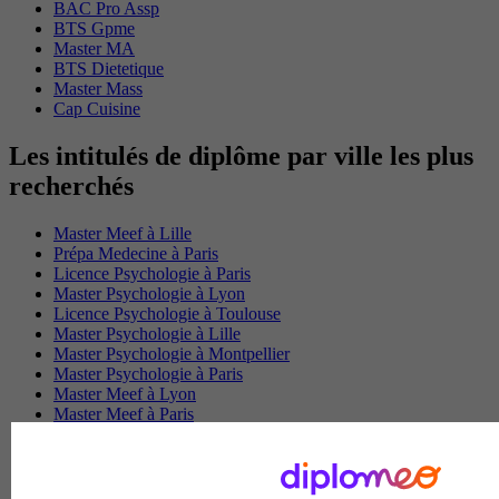
BAC Pro Assp
BTS Gpme
Master MA
BTS Dietetique
Master Mass
Cap Cuisine
Les intitulés de diplôme par ville les plus
recherchés
Master Meef à Lille
Prépa Medecine à Paris
Licence Psychologie à Paris
Master Psychologie à Lyon
Licence Psychologie à Toulouse
Master Psychologie à Lille
Master Psychologie à Montpellier
Master Psychologie à Paris
Master Meef à Lyon
Master Meef à Paris
BTS Tourisme à Bordeaux
BTS Tourisme à Lyon
BTS Tourisme à Paris
BTS Tourisme à Toulouse