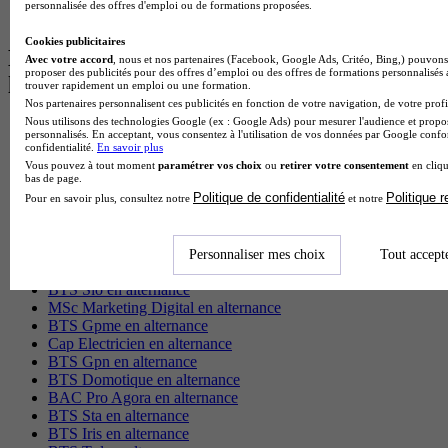
personnalisée des offres d'emploi ou de formations proposées.
BTS Ndrc à Lyon
Cookies publicitaires
Les intitulés de diplôme par alternance
Avec votre accord
, nous et nos partenaires (Facebook, Google Ads, Critéo, Bing,) pouvons 
proposer des publicités pour des offres d’emploi ou des offres de formations personnalisés
les plus recherchés
trouver rapidement un emploi ou une formation.
Nos partenaires personnalisent ces publicités en fonction de votre navigation, de votre profil
Nous utilisons des technologies Google (ex : Google Ads) pour mesurer l'audience et propos
BTS Esf en alternance
personnalisés. En acceptant, vous consentez à l'utilisation de vos données par Google conf
BTS Dietetique en alternance
confidentialité.
En savoir plus
BTS Mco en alternance
Vous pouvez à tout moment
paramétrer vos choix
ou
retirer votre consentement
en cliqu
bas de page.
BTS Pi en alternance
Politique de confidentialité
Politique 
BTS Sp3s en alternance
Pour en savoir plus, consultez notre
et notre
Master CCA en alternance
BTS Ndrc en alternance
BTS Sam en alternance
Personnaliser mes choix
Tout accept
Cap Fleuriste en alternance
BTS Sio en alternance
MSc Marketing Digital en alternance
BTS Gpme en alternance
Cap Electricien en alternance
BTS Gpn en alternance
BTS Domotique en alternance
BAC Pro Agora en alternance
BTS Sta en alternance
BTS Iris en alternance