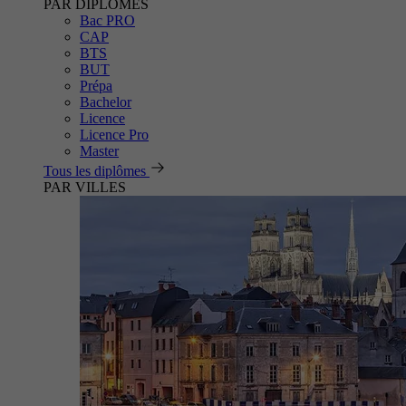
PAR DIPLÔMES
Bac PRO
CAP
BTS
BUT
Prépa
Bachelor
Licence
Licence Pro
Master
Tous les diplômes
PAR VILLES