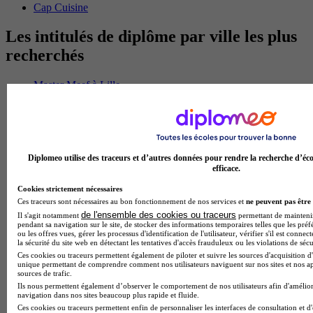
Cap Cuisine
Les intitulés de diplôme par ville les plus
recherchés
Master Meef à Lille
Prépa Medecine à Paris
Licence Psychologie à Paris
Master Psychologie à Lyon
Licence Psychologie à Toulouse
Master Psychologie à Lille
Diplomeo utilise des traceurs et d’autres données pour rendre la recherche d’éco
Master Psychologie à Montpellier
efficace.
Master Psychologie à Paris
Master Meef à Lyon
Cookies strictement nécessaires
Master Meef à Paris
Ces traceurs sont nécessaires au bon fonctionnement de nos services et
ne peuvent pas être 
BTS Tourisme à Bordeaux
de l'ensemble des cookies ou traceurs
Il s'agit notamment
permettant de maintenir 
BTS Tourisme à Lyon
pendant sa navigation sur le site, de stocker des informations temporaires telles que les préf
ou les offres vues, gérer les processus d'identification de l'utilisateur, vérifier s'il est conn
BTS Tourisme à Paris
la sécurité du site web en détectant les tentatives d'accès frauduleux ou les violations de sécu
BTS Tourisme à Toulouse
Ces cookies ou traceurs permettent également de piloter et suivre les sources d'acquisition d'
Licence Psychologie à Lille
unique permettant de comprendre comment nos utilisateurs naviguent sur nos sites et nos ap
Master Informatique à Paris
sources de trafic.
BTS Communication à Bordeaux
Ils nous permettent également d’observer le comportement de nos utilisateurs afin d'amélior
navigation dans nos sites beaucoup plus rapide et fluide.
Master Psychologie à Angers
Ces cookies ou traceurs permettent enfin de personnaliser les interfaces de consultation et d
BTS Communication à Lyon