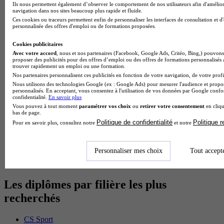
BTS Dietetique en alternance
Ils nous permettent également d’observer le comportement de nos utilisateurs afin d'amélior
BTS Mco en alternance
navigation dans nos sites beaucoup plus rapide et fluide.
BTS Pi en alternance
Ces cookies ou traceurs permettent enfin de personnaliser les interfaces de consultation et d
personnalisée des offres d'emploi ou de formations proposées.
BTS Sp3s en alternance
Master CCA en alternance
Cookies publicitaires
BTS Ndrc en alternance
Avec votre accord
, nous et nos partenaires (Facebook, Google Ads, Critéo, Bing,) pouvons 
BTS Sam en alternance
proposer des publicités pour des offres d’emploi ou des offres de formations personnalisés
Cap Fleuriste en alternance
trouver rapidement un emploi ou une formation.
BTS Sio en alternance
Nos partenaires personnalisent ces publicités en fonction de votre navigation, de votre profil
MSc Marketing Digital en alternance
Nous utilisons des technologies Google (ex : Google Ads) pour mesurer l'audience et propos
BTS Gpme en alternance
personnalisés. En acceptant, vous consentez à l'utilisation de vos données par Google conf
confidentialité.
En savoir plus
Cap Electricien en alternance
Vous pouvez à tout moment
paramétrer vos choix
ou
retirer votre consentement
en cliqu
BTS Gpn en alternance
bas de page.
BTS Domotique en alternance
Politique de confidentialité
Politique 
Pour en savoir plus, consultez notre
et notre
BAC Pro Agora en alternance
BTS Sta en alternance
BTS Iris en alternance
Personnaliser mes choix
Tout accept
BTS Tpl en alternance
BTS Ati en alternance
Les diplômes par filière les plus
recherchés
CS Sport