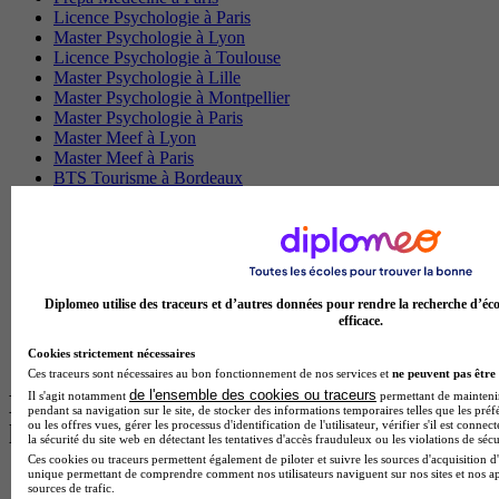
Licence Psychologie à Paris
Master Psychologie à Lyon
Licence Psychologie à Toulouse
Master Psychologie à Lille
Master Psychologie à Montpellier
Master Psychologie à Paris
Master Meef à Lyon
Master Meef à Paris
BTS Tourisme à Bordeaux
BTS Tourisme à Lyon
BTS Tourisme à Paris
BTS Tourisme à Toulouse
Licence Psychologie à Lille
Master Informatique à Paris
BTS Communication à Bordeaux
Diplomeo utilise des traceurs et d’autres données pour rendre la recherche d’éco
Master Psychologie à Angers
efficace.
BTS Communication à Lyon
Cookies strictement nécessaires
BTS Ndrc à Lyon
Ces traceurs sont nécessaires au bon fonctionnement de nos services et
ne peuvent pas être 
de l'ensemble des cookies ou traceurs
Il s'agit notamment
permettant de maintenir 
Les intitulés de diplôme par alternance
pendant sa navigation sur le site, de stocker des informations temporaires telles que les préf
ou les offres vues, gérer les processus d'identification de l'utilisateur, vérifier s'il est conn
les plus recherchés
la sécurité du site web en détectant les tentatives d'accès frauduleux ou les violations de sécu
Ces cookies ou traceurs permettent également de piloter et suivre les sources d'acquisition d'
unique permettant de comprendre comment nos utilisateurs naviguent sur nos sites et nos ap
BTS Esf en alternance
sources de trafic.