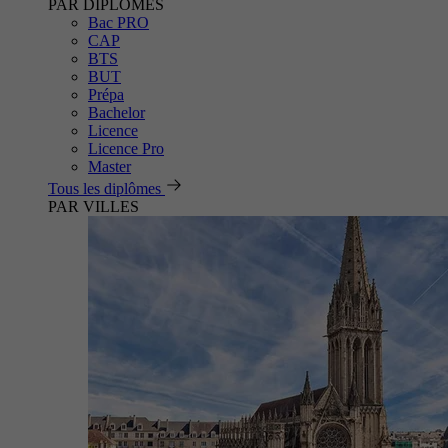
PAR DIPLÔMES
Bac PRO
CAP
BTS
BUT
Prépa
Bachelor
Licence
Licence Pro
Master
Tous les diplômes
PAR VILLES