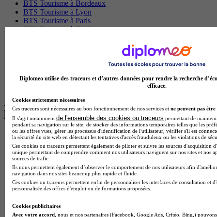
BTS Tourisme à Bordeaux
BTS Tourisme à Lyon
BTS Tourisme à Paris
BTS Tourisme à Toulouse
Licence Psychologie à Lille
Master Informatique à Paris
BTS Communication à Bordeaux
Master Psychologie à Angers
BTS Communication à Lyon
Diplomeo utilise des traceurs et d’autres données pour rendre la recherche d’éco
BTS Ndrc à Lyon
efficace.
Les intitulés de diplôme par alternance
Cookies strictement nécessaires
Ces traceurs sont nécessaires au bon fonctionnement de nos services et
ne peuvent pas être 
les plus recherchés
de l'ensemble des cookies ou traceurs
Il s'agit notamment
permettant de maintenir 
pendant sa navigation sur le site, de stocker des informations temporaires telles que les préf
ou les offres vues, gérer les processus d'identification de l'utilisateur, vérifier s'il est conn
BTS Esf en alternance
la sécurité du site web en détectant les tentatives d'accès frauduleux ou les violations de sécu
BTS Dietetique en alternance
Ces cookies ou traceurs permettent également de piloter et suivre les sources d'acquisition d'
BTS Mco en alternance
unique permettant de comprendre comment nos utilisateurs naviguent sur nos sites et nos ap
sources de trafic.
BTS Pi en alternance
Ils nous permettent également d’observer le comportement de nos utilisateurs afin d'amélior
BTS Sp3s en alternance
navigation dans nos sites beaucoup plus rapide et fluide.
Master CCA en alternance
Ces cookies ou traceurs permettent enfin de personnaliser les interfaces de consultation et d
BTS Ndrc en alternance
personnalisée des offres d'emploi ou de formations proposées.
BTS Sam en alternance
Cap Fleuriste en alternance
Cookies publicitaires
BTS Sio en alternance
Avec votre accord
, nous et nos partenaires (Facebook, Google Ads, Critéo, Bing,) pouvons 