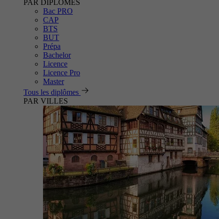
PAR DIPLÔMES
Bac PRO
CAP
BTS
BUT
Prépa
Bachelor
Licence
Licence Pro
Master
Tous les diplômes
PAR VILLES