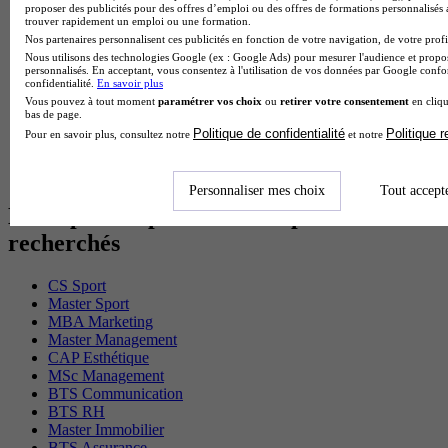
proposer des publicités pour des offres d’emploi ou des offres de formations personnalisés
MSc Marketing Digital en alternance
trouver rapidement un emploi ou une formation.
BTS Gpme en alternance
Nos partenaires personnalisent ces publicités en fonction de votre navigation, de votre profil
Cap Electricien en alternance
Nous utilisons des technologies Google (ex : Google Ads) pour mesurer l'audience et propos
BTS Gpn en alternance
personnalisés. En acceptant, vous consentez à l'utilisation de vos données par Google conf
BTS Domotique en alternance
confidentialité.
En savoir plus
BAC Pro Agora en alternance
Vous pouvez à tout moment
paramétrer vos choix
ou
retirer votre consentement
en cliqu
bas de page.
BTS Sta en alternance
Politique de confidentialité
Politique 
Pour en savoir plus, consultez notre
et notre
BTS Iris en alternance
BTS Tpl en alternance
BTS Ati en alternance
Personnaliser mes choix
Tout accept
Les diplômes par filière les plus
recherchés
CS Sport
Master Sport
MBA Marketing
Master Management
CAP Esthétique
MSc Management
BTS Communication
BTS RH
Master Immobilier
BTS Assurance