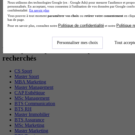
Nous utilisons des technologies Google (ex : Google Ads) pour mesurer l'audience et propos
BTS Gpn en alternance
personnalisés. En acceptant, vous consentez à l'utilisation de vos données par Google conf
BTS Domotique en alternance
confidentialité.
En savoir plus
BAC Pro Agora en alternance
Vous pouvez à tout moment
paramétrer vos choix
ou
retirer votre consentement
en cliqu
bas de page.
BTS Sta en alternance
Politique de confidentialité
Politique 
Pour en savoir plus, consultez notre
et notre
BTS Iris en alternance
BTS Tpl en alternance
BTS Ati en alternance
Personnaliser mes choix
Tout accept
Les diplômes par filière les plus
recherchés
CS Sport
Master Sport
MBA Marketing
Master Management
CAP Esthétique
MSc Management
BTS Communication
BTS RH
Master Immobilier
BTS Assurance
MSc Marketing
Master Marketing