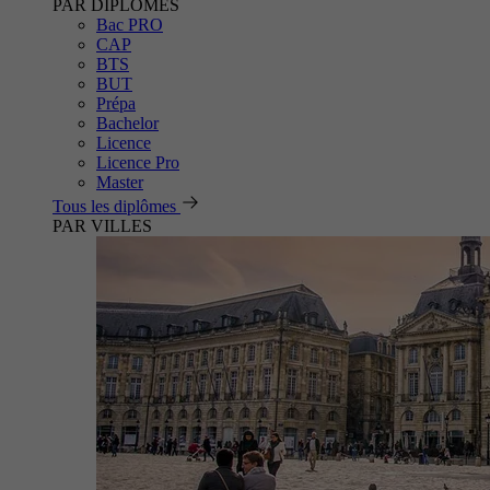
PAR DIPLÔMES
Bac PRO
CAP
BTS
BUT
Prépa
Bachelor
Licence
Licence Pro
Master
Tous les diplômes
PAR VILLES