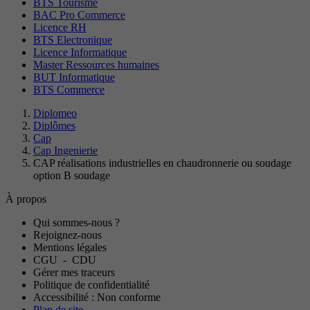
BTS Tourisme
BAC Pro Commerce
Licence RH
BTS Electronique
Licence Informatique
Master Ressources humaines
BUT Informatique
BTS Commerce
Diplomeo
Diplômes
Cap
Cap Ingenierie
CAP réalisations industrielles en chaudronnerie ou soudage
option B soudage
À propos
Qui sommes-nous ?
Rejoignez-nous
Mentions légales
CGU
-
CDU
Gérer mes traceurs
Politique de confidentialité
Accessibilité : Non conforme
Plan de site