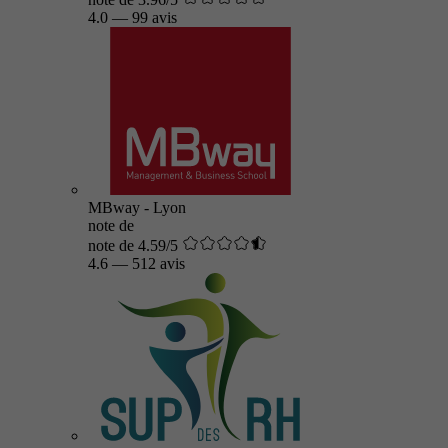
4.0
—
99 avis
MBway - Lyon
note de
note de 4.59/5
4.6
—
512 avis