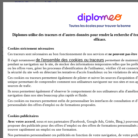
BTS Tourisme à Toulouse
Licence Psychologie à Lille
Master Informatique à Paris
BTS Communication à Bordeaux
Master Psychologie à Angers
BTS Communication à Lyon
Diplomeo utilise des traceurs et d’autres données pour rendre la recherche d’éco
BTS Ndrc à Lyon
efficace.
Les intitulés de diplôme par alternance
Cookies strictement nécessaires
Ces traceurs sont nécessaires au bon fonctionnement de nos services et
ne peuvent pas être 
les plus recherchés
de l'ensemble des cookies ou traceurs
Il s'agit notamment
permettant de maintenir 
pendant sa navigation sur le site, de stocker des informations temporaires telles que les préf
ou les offres vues, gérer les processus d'identification de l'utilisateur, vérifier s'il est conn
BTS Esf en alternance
la sécurité du site web en détectant les tentatives d'accès frauduleux ou les violations de sécu
BTS Dietetique en alternance
Ces cookies ou traceurs permettent également de piloter et suivre les sources d'acquisition d'
BTS Mco en alternance
unique permettant de comprendre comment nos utilisateurs naviguent sur nos sites et nos ap
sources de trafic.
BTS Pi en alternance
Ils nous permettent également d’observer le comportement de nos utilisateurs afin d'amélior
BTS Sp3s en alternance
navigation dans nos sites beaucoup plus rapide et fluide.
Master CCA en alternance
Ces cookies ou traceurs permettent enfin de personnaliser les interfaces de consultation et d
BTS Ndrc en alternance
personnalisée des offres d'emploi ou de formations proposées.
BTS Sam en alternance
Cap Fleuriste en alternance
Cookies publicitaires
BTS Sio en alternance
Avec votre accord
, nous et nos partenaires (Facebook, Google Ads, Critéo, Bing,) pouvons 
proposer des publicités pour des offres d’emploi ou des offres de formations personnalisés
MSc Marketing Digital en alternance
trouver rapidement un emploi ou une formation.
BTS Gpme en alternance
Nos partenaires personnalisent ces publicités en fonction de votre navigation, de votre profil
Cap Electricien en alternance